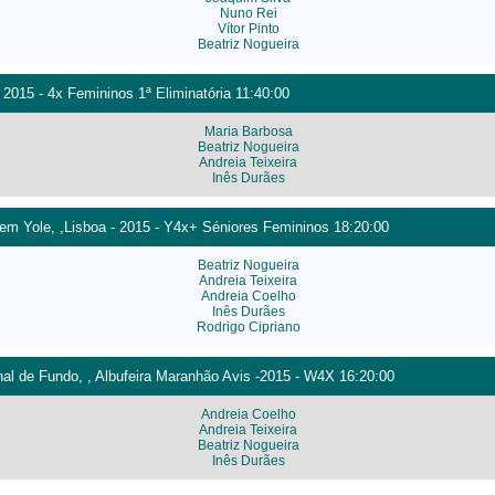
Nuno Rei
Vítor Pinto
Beatriz Nogueira
 2015 - 4x Femininos 1ª Eliminatória 11:40:00
Maria Barbosa
Beatriz Nogueira
Andreia Teixeira
Inês Durães
m Yole, ,Lisboa - 2015 - Y4x+ Séniores Femininos 18:20:00
Beatriz Nogueira
Andreia Teixeira
Andreia Coelho
Inês Durães
Rodrigo Cipriano
l de Fundo, , Albufeira Maranhão Avis -2015 - W4X 16:20:00
Andreia Coelho
Andreia Teixeira
Beatriz Nogueira
Inês Durães