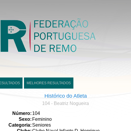
ESULTADOS
MELHORES RESULTADOS
Histórico do Atleta
104 - Beatriz Nogueira
Número:
104
Sexo:
Feminino
Categoria:
Seniores
Clube:
Clube Naval Infante D. Henrique