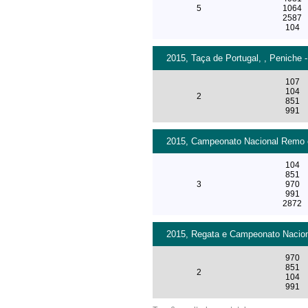
5
1064
2587
104
2015, Taça de Portugal, , Peniche -
107
104
2
851
991
2015, Campeonato Nacional Remo e
104
851
3
970
991
2872
2015, Regata e Campeonato Naciona
970
851
2
104
991