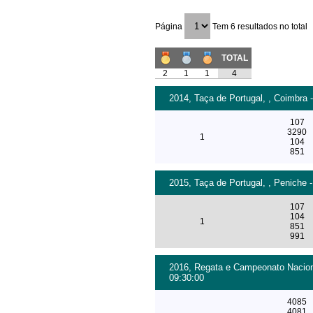
Página
Tem 6 resultados no total
TOTAL
2
1
1
4
2014, Taça de Portugal, , Coimbra -
107
3290
1
104
851
2015, Taça de Portugal, , Peniche -
107
104
1
851
991
2016, Regata e Campeonato Naciona
09:30:00
4085
4081