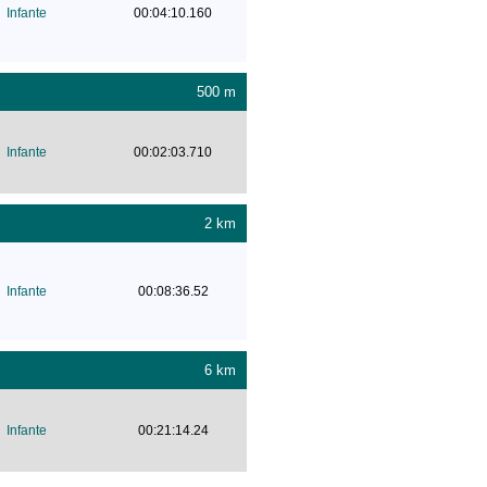
Infante
00:04:10.160
500 m
Infante
00:02:03.710
2 km
Infante
00:08:36.52
6 km
Infante
00:21:14.24