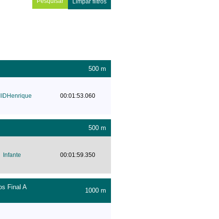
Limpar filtros
500 m
IDHenrique
00:01:53.060
500 m
Infante
00:01:59.350
s Final A
1000 m