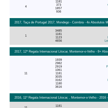
1181
373
4
1857
936
2017, Taça de Portugal 2017, Mondego - Coimbra - 4x Absolutos Ma
3485
1181
1
1123
4656
Le
2017, 12ª Regata Internacional Litocar, Montemor-o-Velho - 8+ Abs
1939
2982
2919
F
1061
11
1181
3035
3162
1180
3616
2016, 11ª Regata Internacional Litocar, , Montemor-o-Velho - 2016 
1181
11