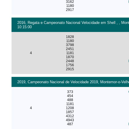
3162
1180
2917
2016, Regata e Campeonato Nacional Velocidade em Shell , , Monte
10:15:00
1828
1180
3798
2451
4
1181
1870
2448
1756
2915
2019, Campeonato Nacional de Velocidade 2019, Montemor-o-Velho 
373
454
488
1181
4
1208
1857
4312
4943
487