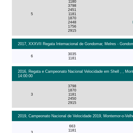
1180
3798
2451
5
1181
1870
2448
1756
2915
2017, XXXVII Regata Internacional de Gondomar, Melres - Gondoma
3035
6
1181
2016, Regata e Campeonato Nacional Velocidade em Shell , , Mont
14:00:00
3798
1870
3
1181
2450
2915
2019, Campeonato Nacional de Velocidade 2019, Montemor-o-Velho 
663
1181
3