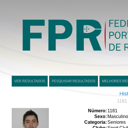
VER RESULTADOS
PESQUISAR RESULTADOS
MELHORES RE
His
1181
Número:
1181
Sexo:
Masculin
Categoria:
Seniores
Clube:
Sport Clu