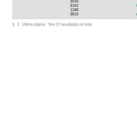
3035
3162
1180
3615
1
2
Última página
Tem 37 resultados no total