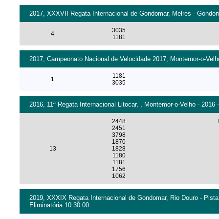
2017, XXXVII Regata Internacional de Gondomar, Melres - Gondoma
3035
4
1181
2017, Campeonato Nacional de Velocidade 2017, Montemor-o-Velho 
1181
1
3035
2016, 11ª Regata Internacional Litocar, , Montemor-o-Velho - 2016 
2448
2451
3798
1870
13
1828
1180
1181
1756
1062
2019, XXXIX Regata Internacional de Gondomar, Rio Douro - Pista
Eliminatória 10:30:00