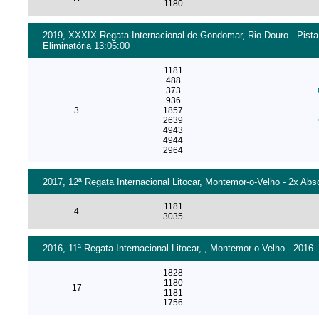
1180
2019, XXXIX Regata Internacional de Gondomar, Rio Douro - Pista
Eliminatória 13:05:00
1181
488
373
936
3
1857
2639
4943
4944
2964
2017, 12ª Regata Internacional Litocar, Montemor-o-Velho - 2x Abs
1181
4
3035
2016, 11ª Regata Internacional Litocar, , Montemor-o-Velho - 2016 
1828
1180
17
1181
1756