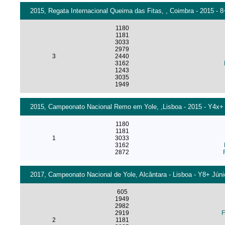
2015, Regata Internacional Queima das Fitas, , Coimbra - 2015 - 
1180
1181
3033
2979
3
2440
3162
1243
3035
1949
2015, Campeonato Nacional Remo em Yole, ,Lisboa - 2015 - Y4x+
1180
1181
1
3033
3162
2872
2017, Campeonato Nacional de Yole, Alcântara - Lisboa - Y8+ Júni
605
1949
2982
2919
F
2
1181