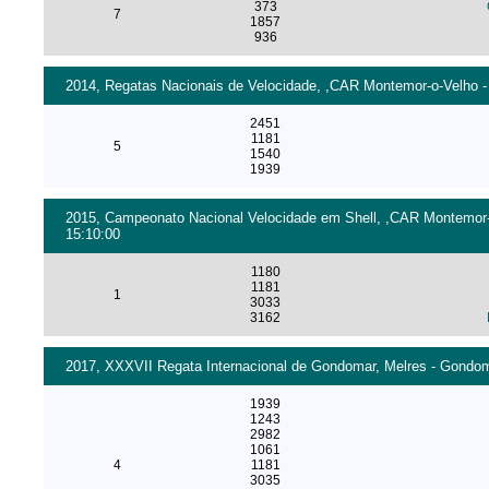
373
7
1857
936
2014, Regatas Nacionais de Velocidade, ,CAR Montemor-o-Velho - 
2451
1181
5
1540
1939
2015, Campeonato Nacional Velocidade em Shell, ,CAR Montemor-o-
15:10:00
1180
1181
1
3033
3162
2017, XXXVII Regata Internacional de Gondomar, Melres - Gondoma
1939
1243
2982
1061
4
1181
3035