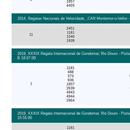
1857
4455
2014, Regatas Nacionais de Velocidade, ,CAR Montemor-o-Velho - 
2451
1181
11
1540
1939
2019, XXXIX Regata Internacional de Gondomar, Rio Douro - Pista
B 18:07:00
1181
488
373
936
7
1857
2639
4943
4944
2964
2019, XXXIX Regata Internacional de Gondomar, Rio Douro - Pista
15:55:00
1181