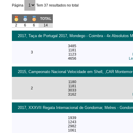
Página
Tem 37 resultados no total
TOTAL
2
6
6
14
2017, Taça de Portugal 2017, Mondego - Coimbra - 4x Absolutos M
3485
1181
3
1123
4656
Le
2015, Campeonato Nacional Velocidade em Shell, ,CAR Montemor-o-
1180
1181
2
3033
3162
2017, XXXVII Regata Internacional de Gondomar, Melres - Gondoma
1939
1243
2982
1061