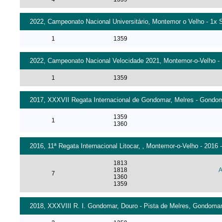
2022, Campeonato Nacional Universitário, Montemor o Velho - 1x S
1
1359
2022, Campeonato Nacional Velocidade 2021, Montemor-o-Velho - 1
1
1359
2017, XXXVII Regata Internacional de Gondomar, Melres - Gondoma
1359
1
1360
2016, 11ª Regata Internacional Litocar, , Montemor-o-Velho - 2016 
1813
1818
A
7
1360
1359
2018, XXXVIII R. I. Gondomar, Douro - Pista de Melres, Gondomar 