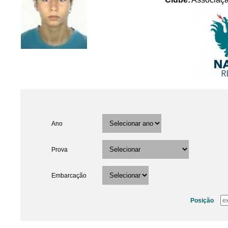
Ano
Prova
Embarcação
Posição