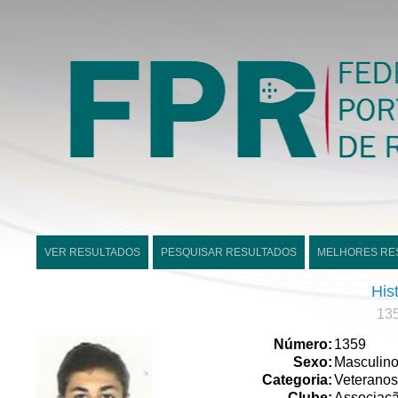
VER RESULTADOS
PESQUISAR RESULTADOS
MELHORES RE
His
135
Número:
1359
Sexo:
Masculin
Categoria:
Veteranos
Clube:
Associaçã