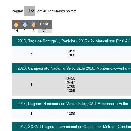
Página
Tem 40 resultados no total
TOTAL
14
5
2
21
2015, Taça de Portugal, , Peniche - 2015 - 2x Masculinos Final A 
1359
2
1360
2020, Campeonato Nacional Velocidade 2020, Montemor-o-Velho - 
3450
3447
1
1360
1359
2014, Regatas Nacionais de Velocidade, ,CAR Montemor-o-Velho - 
1
1359
2017, XXXVII Regata Internacional de Gondomar, Melres - Gondoma