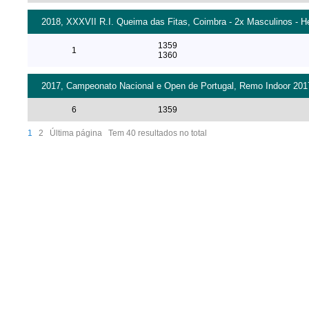
2018, XXXVII R.I. Queima das Fitas, Coimbra - 2x Masculinos - H
1359
1
1360
2017, Campeonato Nacional e Open de Portugal, Remo Indoor 2017 
6
1359
1
2
Última página
Tem 40 resultados no total