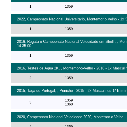
1
1359
2022, Campeonato Nacional Universitário, Montemor o Velho - 1x S
1
1359
2016, Regata e Campeonato Nacional Velocidade em Shell , , Mont
14:35:00
1
1359
2016, Testes de Água 2K, , Montemor-o-Velho - 2016 - 1x Masculi
2
1359
2015, Taça de Portugal, , Peniche - 2015 - 2x Masculinos 1ª Elimin
1359
3
1360
2020, Campeonato Nacional Velocidade 2020, Montemor-o-Velho - 1
4
1359