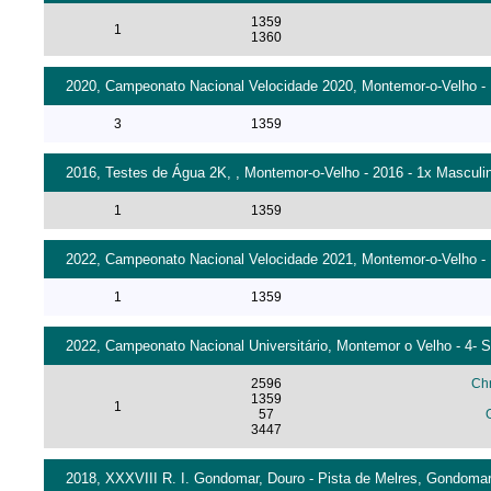
1359
1
1360
2020, Campeonato Nacional Velocidade 2020, Montemor-o-Velho - 
3
1359
2016, Testes de Água 2K, , Montemor-o-Velho - 2016 - 1x Masculino
1
1359
2022, Campeonato Nacional Velocidade 2021, Montemor-o-Velho - 
1
1359
2022, Campeonato Nacional Universitário, Montemor o Velho - 4- S
2596
Chr
1359
1
57
3447
2018, XXXVIII R. I. Gondomar, Douro - Pista de Melres, Gondomar 