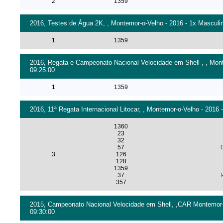
2
1359
2016, Testes de Água 2K, , Montemor-o-Velho - 2016 - 1x Masculin
1
1359
2016, Regata e Campeonato Nacional Velocidade em Shell , , Monte
09:25:00
1
1359
2016, 11ª Regata Internacional Litocar, , Montemor-o-Velho - 2016 
1360
23
32
57
3
126
128
1359
37
357
2015, Campeonato Nacional Velocidade em Shell, ,CAR Montemor-o-
09:30:00