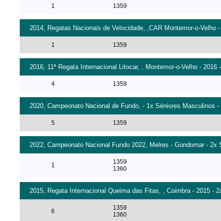
1
1359
2014, Regatas Nacionais de Velocidade, ,CAR Montemor-o-Velho - 
1
1359
2016, 11ª Regata Internacional Litocar, , Montemor-o-Velho - 2016 
4
1359
2020, Campeonato Nacional de Fundo, - 1x Séniores Masculinos - 
5
1359
2022, Campeonato Nacional Fundo 2022, Melres - Gondomar - 2x S
1359
1
1360
2015, Regata Internacional Queima das Fitas, , Coimbra - 2015 - 
1359
6
1360