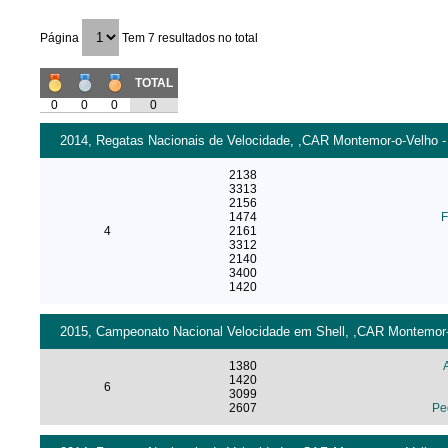
Página
Tem 7 resultados no total
TOTAL
0
0
0
0
2014, Regatas Nacionais de Velocidade, ,CAR Montemor-o-Velho - 
2138
3313
2156
1474
F
4
2161
3312
2140
3400
1420
2015, Campeonato Nacional Velocidade em Shell, ,CAR Montemor-o-
1380
1420
6
3099
2607
Pe