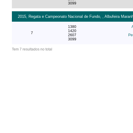
3099
2015, Regata e Campeonato Nacional de Fundo, , Albufeira Mara
1380
1420
7
2607
Pe
3099
Tem 7 resultados no total