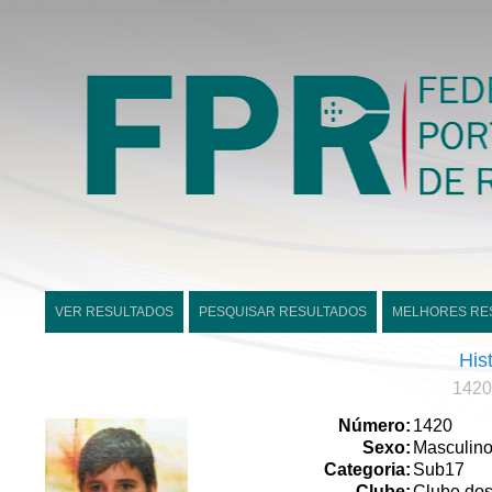
VER RESULTADOS
PESQUISAR RESULTADOS
MELHORES RE
His
1420 
Número:
1420
Sexo:
Masculin
Categoria:
Sub17
Clube:
Clube dos