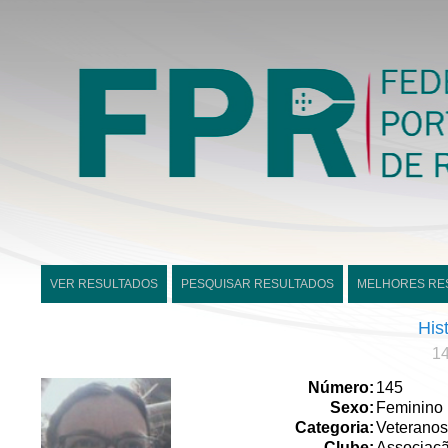
VER RESULTADOS
PESQUISAR RESULTADOS
MELHORES RE
His
14
Número:
145
Sexo:
Feminino
Categoria:
Veteranos
Clube:
Associaçã