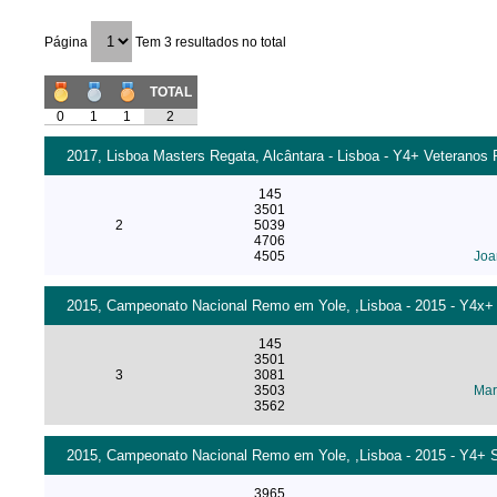
Página
Tem 3 resultados no total
TOTAL
0
1
1
2
2017, Lisboa Masters Regata, Alcântara - Lisboa - Y4+ Veteranos 
145
3501
2
5039
4706
4505
Joa
2015, Campeonato Nacional Remo em Yole, ,Lisboa - 2015 - Y4x+
145
3501
3
3081
3503
Mar
3562
2015, Campeonato Nacional Remo em Yole, ,Lisboa - 2015 - Y4+ S
3965