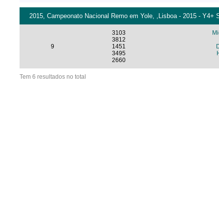
2015, Campeonato Nacional Remo em Yole, ,Lisboa - 2015 - Y4+ S
3103
Mi
3812
9
1451
3495
2660
Tem 6 resultados no total