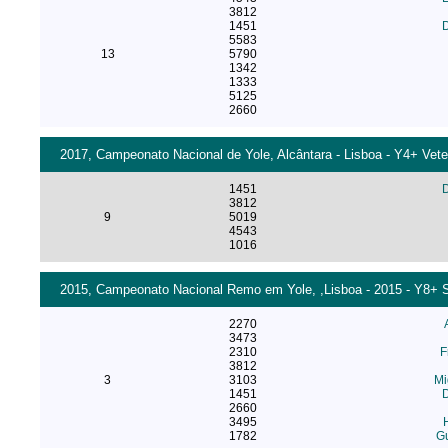
3812
1451
5583
13
5790
1342
1333
5125
2660
2017, Campeonato Nacional de Yole, Alcântara - Lisboa - Y4+ Vete
1451
3812
9
5019
4543
1016
2015, Campeonato Nacional Remo em Yole, ,Lisboa - 2015 - Y8+ S
2270
3473
2310
F
3812
3
3103
Mi
1451
2660
3495
1782
Gu