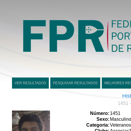
VER RESULTADOS
PESQUISAR RESULTADOS
MELHORES RE
His
1451 
Número:
1451
Sexo:
Masculin
Categoria:
Veteranos
Clube:
Associaçã