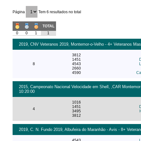
Página
Tem 6 resultados no total
TOTAL
0
0
1
1
2019, CNV Veteranos 2019, Montemor-o-Velho - 4+ Veteranos Mascu
3812
1451
8
4543
L
2660
4590
Ca
2015, Campeonato Nacional Velocidade em Shell, ,CAR Montemor-o-
10:20:00
1016
1451
4
3495
3812
2019, C. N. Fundo 2019, Albufeira do Maranhão - Avis - 8+ Vetera
4543
L