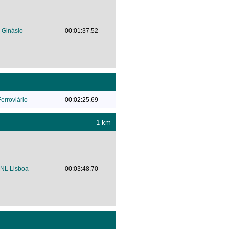
Ginásio
00:01:37.52
erroviário
00:02:25.69
1 km
NL Lisboa
00:03:48.70