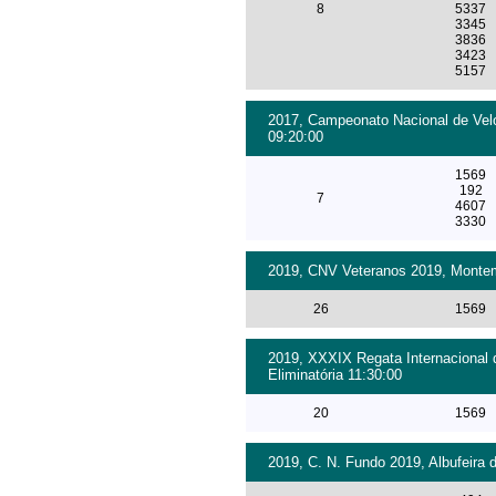
8
5337
3345
3836
3423
5157
2017, Campeonato Nacional de Velo
09:20:00
1569
192
7
4607
3330
2019, CNV Veteranos 2019, Montemo
26
1569
2019, XXXIX Regata Internacional 
Eliminatória 11:30:00
20
1569
2019, C. N. Fundo 2019, Albufeira 