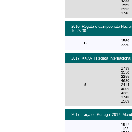
4288
1569
3993
2746
2016, Regata e Campeonato Naciona
10:25:00
1569
12
3330
2017, XXXVII Regata Internacional
2739
3550
2255
4680
5
2414
4009
4285
2748
1569
2017, Taça de Portugal 2017, Mond
1917
192