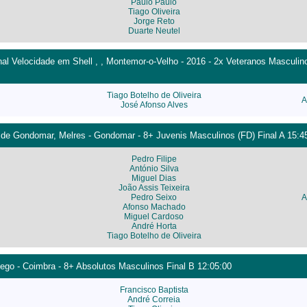
Paulo Paulo
Tiago Oliveira
Jorge Reto
Duarte Neutel
l Velocidade em Shell , , Montemor-o-Velho - 2016 - 2x Veteranos Masculino
Tiago Botelho de Oliveira
A
José Afonso Alves
 de Gondomar, Melres - Gondomar - 8+ Juvenis Masculinos (FD) Final A 15:4
Pedro Filipe
António Silva
Miguel Dias
João Assis Teixeira
Pedro Seixo
A
Afonso Machado
Miguel Cardoso
André Horta
Tiago Botelho de Oliveira
ego - Coimbra - 8+ Absolutos Masculinos Final B 12:05:00
Francisco Baptista
André Correia