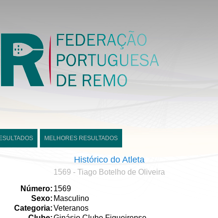
ESULTADOS
MELHORES RESULTADOS
Histórico do Atleta
1569 - Tiago Botelho de Oliveira
Número:
1569
Sexo:
Masculino
Categoria:
Veteranos
Clube:
Ginásio Clube Figueirense