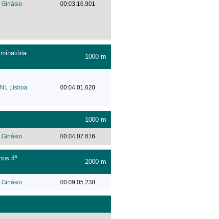
Ginásio
00:03:16.901
minatória
1000 m
NL Lisboa
00:04:01.620
1000 m
Ginásio
00:04:07.616
nos 4ª
2000 m
Ginásio
00:09:05.230