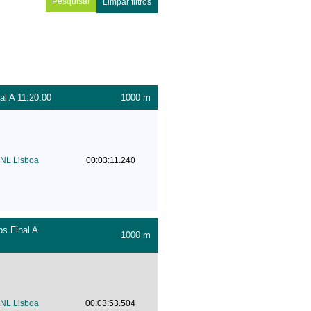
Limpar filtros
l A 11:20:00
1000 m
NL Lisboa
00:03:11.240
s Final A
1000 m
NL Lisboa
00:03:53.504