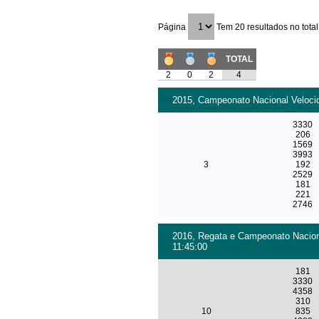
Página
Tem 20 resultados no total
TOTAL
2
0
2
4
2015, Campeonato Nacional Velocid
3330
206
1569
3993
3
192
2529
181
221
2746
2016, Regata e Campeonato Naciona
11:45:00
181
3330
4358
310
10
835