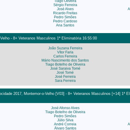
Tiago Oliveira
Sérgio Ferreira
José Alves
A
Ricardo Freitas
Pedro Simões
Pedro Cardoso
Ana Santos
-Velho - 8+ Veteranos Masculinos 1ª Eliminatória 16:55:00
João Suzana Ferreira
Vítor Faria
Carlos Ferreira
Mário Nascimento dos Santos
Tiago Botelho de Oliveira
José Saraiva Tomé
José Tomé
José Ferreira
Sara Ferreira
cidade 2017, Montemor-o-Velho [V03] - 8+ Veteranos Masculinos [+14] 1ª Eli
José Afonso Alves
Tiago Botelho de Oliveira
Pedro Simões
Júlio Silva
André Correia
A
Álvaro Santos