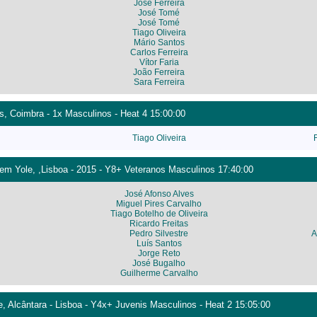
José Ferreira
José Tomé
José Tomé
Tiago Oliveira
Mário Santos
Carlos Ferreira
Vítor Faria
João Ferreira
Sara Ferreira
s, Coimbra - 1x Masculinos - Heat 4 15:00:00
Tiago Oliveira
F
m Yole, ,Lisboa - 2015 - Y8+ Veteranos Masculinos 17:40:00
José Afonso Alves
Miguel Pires Carvalho
Tiago Botelho de Oliveira
Ricardo Freitas
Pedro Silvestre
A
Luís Santos
Jorge Reto
José Bugalho
Guilherme Carvalho
 Alcântara - Lisboa - Y4x+ Juvenis Masculinos - Heat 2 15:05:00