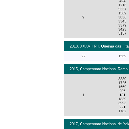
494
1216
5337
1569
9
3836
3345
3379
3423
5157
2018, XXXVII R.I. Queima das Fita
22
1569
2015, Campeonato Nacional Remo e
3330
1725
1569
206
1
181
1839
3993
221
1782
2017, Campeonato Nacional de Yole,