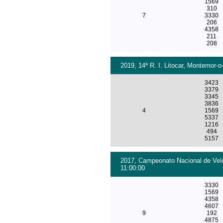
1569
310
7
3330
206
4358
211
208
2019, 14ª R. I. Litocar, Montemor-o
3423
3379
3345
3836
4
1569
5337
1216
494
5157
2017, Campeonato Nacional de Velo
11:00:00
3330
1569
4358
4607
9
192
4875