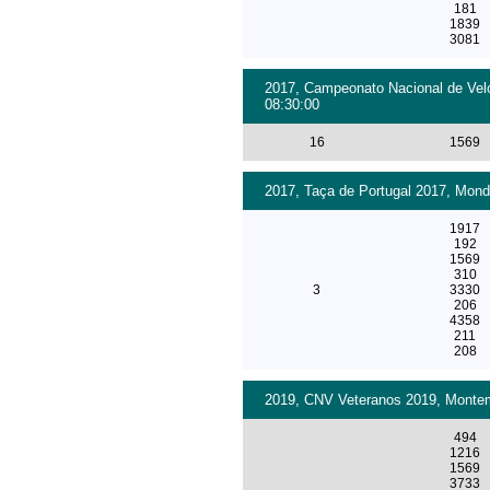
181
1839
3081
2017, Campeonato Nacional de Velo
08:30:00
16
1569
2017, Taça de Portugal 2017, Monde
1917
192
1569
310
3
3330
206
4358
211
208
2019, CNV Veteranos 2019, Montemo
494
1216
1569
3733