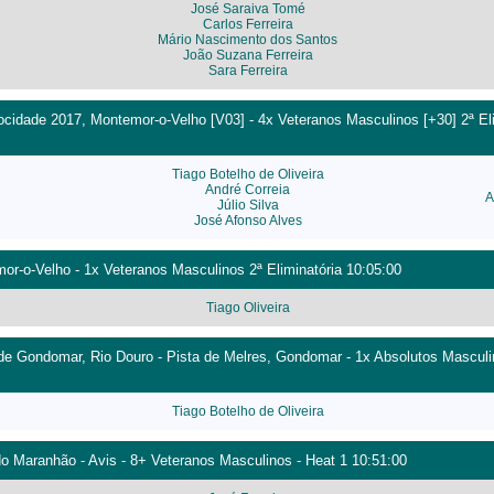
José Saraiva Tomé
Carlos Ferreira
Mário Nascimento dos Santos
João Suzana Ferreira
Sara Ferreira
cidade 2017, Montemor-o-Velho [V03] - 4x Veteranos Masculinos [+30] 2ª Eli
Tiago Botelho de Oliveira
André Correia
A
Júlio Silva
José Afonso Alves
r-o-Velho - 1x Veteranos Masculinos 2ª Eliminatória 10:05:00
Tiago Oliveira
de Gondomar, Rio Douro - Pista de Melres, Gondomar - 1x Absolutos Masculi
Tiago Botelho de Oliveira
do Maranhão - Avis - 8+ Veteranos Masculinos - Heat 1 10:51:00