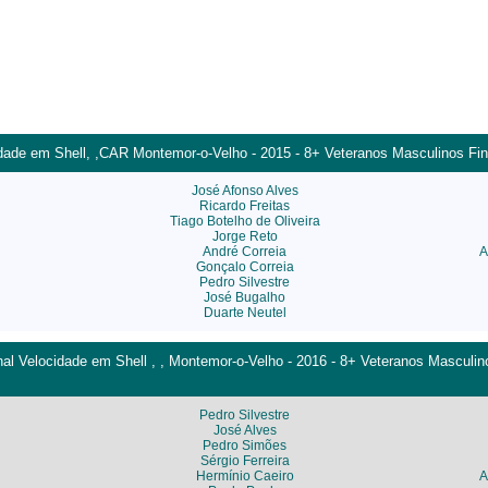
ade em Shell, ,CAR Montemor-o-Velho - 2015 - 8+ Veteranos Masculinos Fina
José Afonso Alves
Ricardo Freitas
Tiago Botelho de Oliveira
Jorge Reto
André Correia
A
Gonçalo Correia
Pedro Silvestre
José Bugalho
Duarte Neutel
l Velocidade em Shell , , Montemor-o-Velho - 2016 - 8+ Veteranos Masculino
Pedro Silvestre
José Alves
Pedro Simões
Sérgio Ferreira
Hermínio Caeiro
A