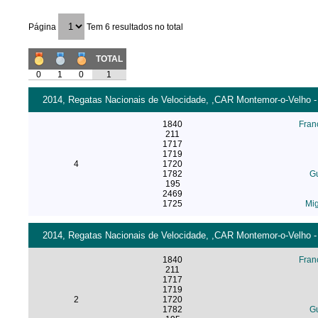
Página
Tem 6 resultados no total
TOTAL
0
1
0
1
2014, Regatas Nacionais de Velocidade, ,CAR Montemor-o-Velho - 
1840
Fran
211
1717
1719
4
1720
1782
Gu
195
2469
1725
Mig
2014, Regatas Nacionais de Velocidade, ,CAR Montemor-o-Velho - 
1840
Fran
211
1717
1719
2
1720
1782
Gu