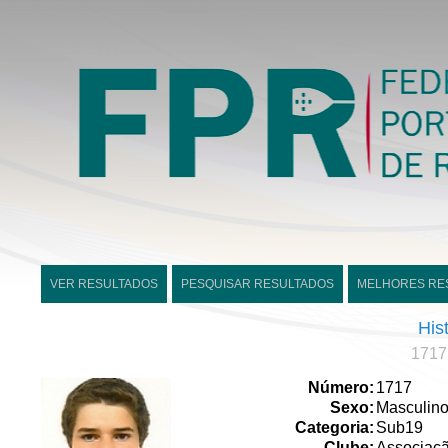
VER RESULTADOS
PESQUISAR RESULTADOS
MELHORES RE
His
1717
Número:
1717
Sexo:
Masculin
Categoria:
Sub19
Clube:
Associaçã