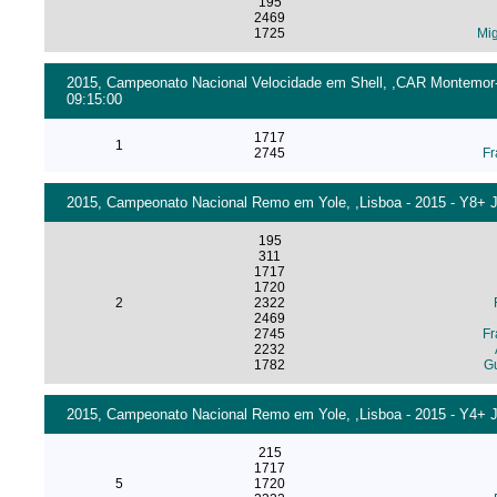
195
2469
1725
Mig
2015, Campeonato Nacional Velocidade em Shell, ,CAR Montemor-o-
09:15:00
1717
1
2745
Fr
2015, Campeonato Nacional Remo em Yole, ,Lisboa - 2015 - Y8+ J
195
311
1717
1720
2
2322
2469
2745
Fr
2232
1782
Gu
2015, Campeonato Nacional Remo em Yole, ,Lisboa - 2015 - Y4+ J
215
1717
5
1720