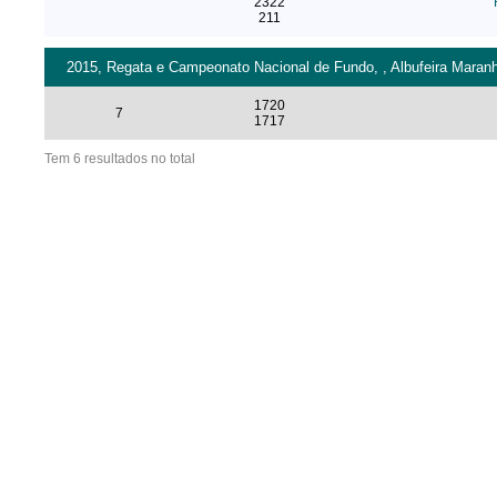
2322
211
2015, Regata e Campeonato Nacional de Fundo, , Albufeira Maran
1720
7
1717
Tem 6 resultados no total