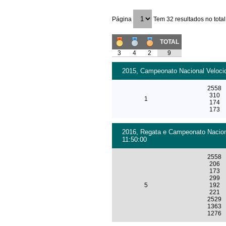
Página
Tem 32 resultados no total
TOTAL
3
4
2
9
2015, Campeonato Nacional Velocid
2558
310
1
174
173
2016, Regata e Campeonato Naciona
11:50:00
2558
206
173
299
5
192
221
2529
1363
1276