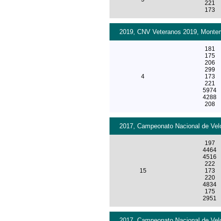
221
173
2019, CNV Veteranos 2019, Montemo
181
175
206
299
4
173
221
5974
4288
208
2017, Campeonato Nacional de Velo
197
4464
4516
222
15
173
220
4834
175
2951
2017, Campeonato Nacional de Velo