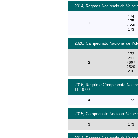
2014, Regatas Nacionais de Veloci
174
175
1
2558
173
2020, Campeonato Nacional de Yole
173
221
2
4607
2529
216
2016, Regata e Campeonato Naciona
11:10:00
4
173
2015, Campeonato Nacional Velocid
3
173