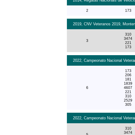
2014, Regatas Nacionais de Veloci
2
173
2019, CNV Veteranos 2019, Montemo
310
3474
3
221
173
2022, Campeonato Nacional Veteran
173
206
181
1839
6
4607
221
310
2529
305
2022, Campeonato Nacional Veteran
310
3474
5