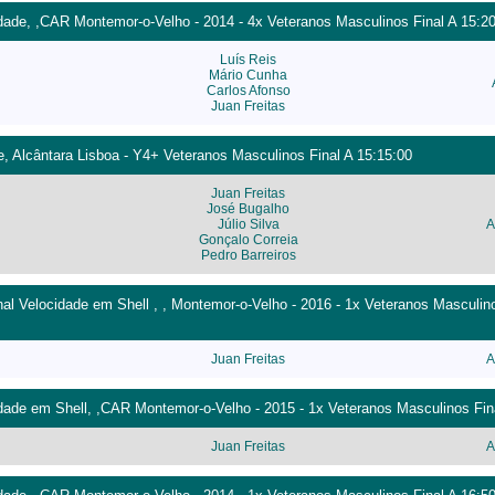
dade, ,CAR Montemor-o-Velho - 2014 - 4x Veteranos Masculinos Final A 15:2
Luís Reis
Mário Cunha
Carlos Afonso
Juan Freitas
, Alcântara Lisboa - Y4+ Veteranos Masculinos Final A 15:15:00
Juan Freitas
José Bugalho
Júlio Silva
A
Gonçalo Correia
Pedro Barreiros
l Velocidade em Shell , , Montemor-o-Velho - 2016 - 1x Veteranos Masculino
Juan Freitas
A
ade em Shell, ,CAR Montemor-o-Velho - 2015 - 1x Veteranos Masculinos Fina
Juan Freitas
A