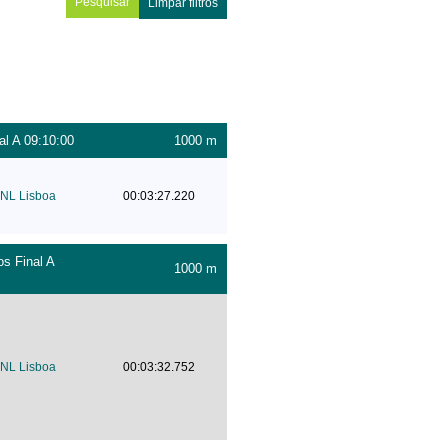
Limpar filtros
l A 09:10:00
1000 m
NL Lisboa
00:03:27.220
s Final A
1000 m
NL Lisboa
00:03:32.752