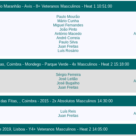
do Maranhão - Avis - 8+ Veteranos Masculinos - Heat 1 10:51:00
Paulo Mourão
Mário Cunha
Miguel Fernandes
João Pinto
António Macedo
A
André Correia
Paulo Silva
Juan Freitas
Luís Rosário
as, Coimbra - Mondego - Parque Verde - 4x Masculinos - Heat 2 15:18:00
Sérgio Ferreira
José Leitão
A
José Bugalho
Juan Freitas
das Fitas, , Coimbra - 2015 - 2x Absolutos Masculinos 14:30:00
Luís Reis
A
Juan Freitas
 2019, Lisboa - Y4+ Veteranos Masculinos - Heat 2 14:05:00