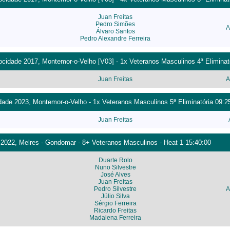
Juan Freitas
Pedro Simões
A
Álvaro Santos
Pedro Alexandre Ferreira
cidade 2017, Montemor-o-Velho [V03] - 1x Veteranos Masculinos 4ª Eliminat
Juan Freitas
A
ade 2023, Montemor-o-Velho - 1x Veteranos Masculinos 5ª Eliminatória 09:2
Juan Freitas
022, Melres - Gondomar - 8+ Veteranos Masculinos - Heat 1 15:40:00
Duarte Rolo
Nuno Silvestre
José Alves
Juan Freitas
Pedro Silvestre
A
Júlio Silva
Sérgio Ferreira
Ricardo Freitas
Madalena Ferreira