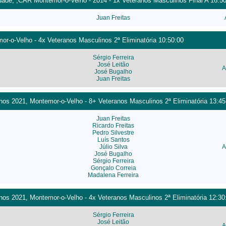
dade, ,CAR Montemor-o-Velho - 2014 - 1x Veteranos Masculinos Final A 16:5
Juan Freitas
r-o-Velho - 4x Veteranos Masculinos 2ª Eliminatória 10:50:00
Sérgio Ferreira
José Leitão
A
José Bugalho
Juan Freitas
os 2021, Montemor-o-Velho - 8+ Veteranos Masculinos 2ª Eliminatória 13:45
Juan Freitas
Ricardo Freitas
Pedro Silvestre
Luís Santos
Júlio Silva
A
José Bugalho
Sérgio Ferreira
Gonçalo Correia
Madalena Ferreira
os 2021, Montemor-o-Velho - 4x Veteranos Masculinos 2ª Eliminatória 12:30
Sérgio Ferreira
José Leitão
A