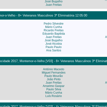
José Bugalho
Juan Freitas
r-o-Velho - 8+ Veteranos Masculinos 3ª Eliminatória 12:05:00
Pedro Silvestre
Mário Cunha
Ricardo Freitas
Eduardo Baptista
Juan Freitas
A
José Bugalho
José Alcobia
Paulo Paulo
Ana Santos
cidade 2017, Montemor-o-Velho [V03] - 8+ Veteranos Masculinos 3ª Eliminat
António Macedo
Miguel Fernandes
Paulo Mourão
João Pinto
Juan Freitas
A
Anselmo Gaspar
Paulo Silva
Mário Cunha
Luís Rosário
cidade 2017, Montemor-o-Velho [V03] - 4x Veteranos Masculinos 3ª Eliminat