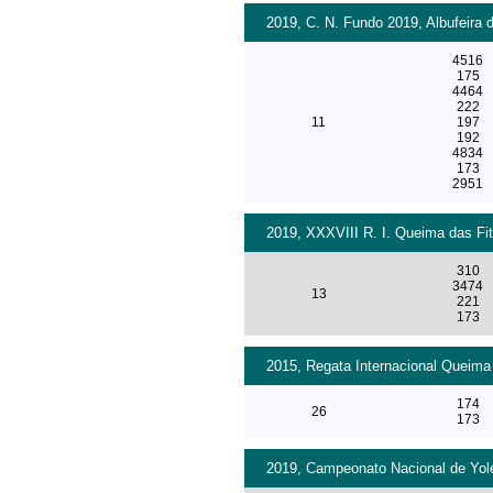
2019, C. N. Fundo 2019, Albufeira 
4516
175
4464
222
11
197
192
4834
173
2951
2019, XXXVIII R. I. Queima das Fit
310
3474
13
221
173
2015, Regata Internacional Queima 
174
26
173
2019, Campeonato Nacional de Yole