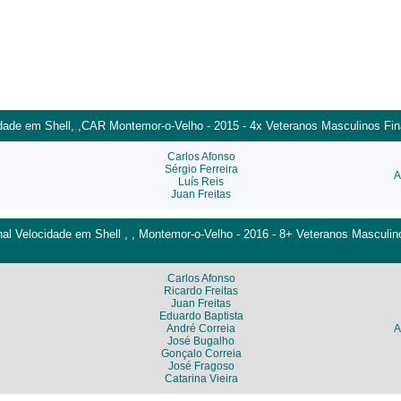
ade em Shell, ,CAR Montemor-o-Velho - 2015 - 4x Veteranos Masculinos Fina
Carlos Afonso
Sérgio Ferreira
A
Luís Reis
Juan Freitas
l Velocidade em Shell , , Montemor-o-Velho - 2016 - 8+ Veteranos Masculino
Carlos Afonso
Ricardo Freitas
Juan Freitas
Eduardo Baptista
André Correia
A
José Bugalho
Gonçalo Correia
José Fragoso
Catarina Vieira