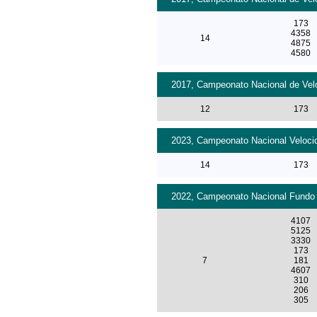
173
4358
14
4875
4580
2017, Campeonato Nacional de Velo
12
173
2023, Campeonato Nacional Velocid
14
173
2022, Campeonato Nacional Fundo 2
4107
5125
3330
173
7
181
4607
310
206
305