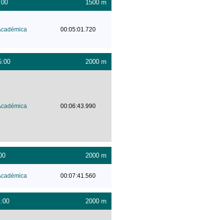
:00
1500 m
Académica
00:05:01.720
5:00
2000 m
Académica
00:06:43.990
00
2000 m
Académica
00:07:41.560
1:00
2000 m