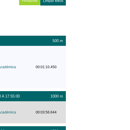
Limpar filtros
500 m
Académica
00:01:10.450
l A 17:55:00
1000 m
Académica
00:03:56.644