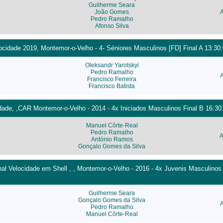
Guilherme Seara
João Gomes
Pedro Ramalho
Afonso Silva
cidade 2019, Montemor-o-Velho - 4- Séniores Masculinos [FD] Final A 13:30
Oleksandr Yarotskyi
Pedro Ramalho
Francisco Ferreira
Francisco Batista
dade, ,CAR Montemor-o-Velho - 2014 - 4x Iniciados Masculinos Final B 16:30
Manuel Côrte-Real
Pedro Ramalho
A
António Ramos
Gonçalo Gomes da Silva
l Velocidade em Shell , , Montemor-o-Velho - 2016 - 4x Juvenis Masculinos 
Guilherme Seara
Gonçalo Gomes da Silva
Pedro Ramalho
Manuel Côrte-Real