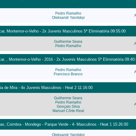
Pedro Ramalho
Oleksandr Yarotskyi
ocar, Montemor-o-Velho - 2x Juvenis Masculinos 5ª Eliminatória 09:55:00
Guilherme Seara
Pedro Ramalho
car, , Montemor-o-Velho - 2016 - 2x Juvenis Masculinos 5ª Eliminatória 09:40
Pedro Ramalho
Francisco Branco
a de Mira - 4x Juvenis Masculinos - Heat 2 11:16:00
Guilherme Seara
Pedro Ramalho
Gonçalo Silva
Manuel Côrte-Real
as, Coimbra - Mondego - Parque Verde - 4- Masculinos - Heat 1 15:26:00
Oleksandr Yarotskyi