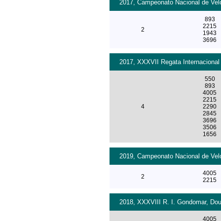
2017, Campeonato Nacional de Velo
893
2215
2
1943
3696
2017, XXXVII Regata Internacional
550
893
4005
2215
4
2290
2845
3696
3506
1656
2019, Campeonato Nacional de Velo
4005
2
2215
2018, XXXVIII R. I. Gondomar, Dour
4005