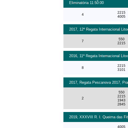
Eliminatória 11:50:00
2215
4
4005
2017, 12ª Regata Internacional Lit
550
7
2215
2016, 11ª Regata Internacional Lito
2215
8
3101
2017, Regata Pescanova 2017, Prai
550
2215
2
1943
2845
2019, XXXVIII R. I. Queima das Fit
4005