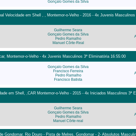
Gonçalo Gomes da Silva
 Velocidade em Shell , , Montemor-o-Velho - 2016 - 4x Juvenis Masculinos 2
Guilherme Seara
Gonçalo Gomes da Silva
Pedro Ramalho
Manuel Côrte-Real
ocar, Montemor-o-Velho - 4x Juvenis Masculinos 3ª Eliminatória 16:55:00
Gonçalo Gomes da Silva
Francisco Ferreira
Pedro Ramalho
Francisco Batista
ade em Shell, ,CAR Montemor-o-Velho - 2015 - 4x Iniciados Masculinos 3ª El
Guilherme Seara
Gonçalo Gomes da Silva
Pedro Ramalho
Manuel Côrte-real
de Gondomar, Rio Douro - Pista de Melres, Gondomar - 2- Absolutos Masculi