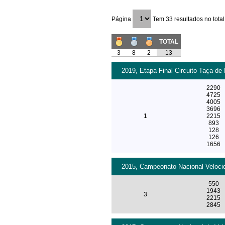
Página
Tem 33 resultados no total
TOTAL
3
8
2
13
2019, Etapa Final Circuito Taça de 
2290
4725
4005
3696
1
2215
893
128
126
1656
2015, Campeonato Nacional Velocid
550
1943
3
2215
2845