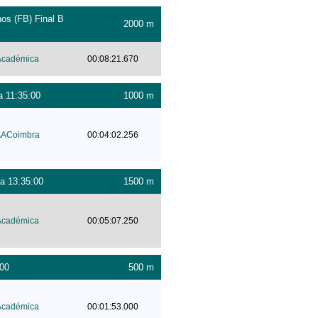
os (FB) Final B
2000 m
Académica
00:08:21.670
a 11:35:00
1000 m
ACoimbra
00:04:02.256
a 13:35:00
1500 m
Académica
00:05:07.250
:00
500 m
Académica
00:01:53.000