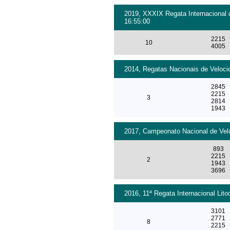
2019, XXXIX Regata Internacional 
16:55:00
2215
10
4005
2014, Regatas Nacionais de Velocid
2845
2215
3
2814
1943
2017, Campeonato Nacional de Velo
893
2215
2
1943
3696
2016, 11ª Regata Internacional Lito
3101
2771
8
2215