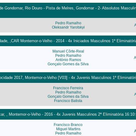
de Gondomar, Rio Douro - Pista de Melres, Gondomar - 2- Absolutos Masculin
Pedro Ramalho
Oleksandr Yarotskyi
ade, ,CAR Montemor-o-Velho - 2014 - 4x Iniciados Masculinos 1ª Eliminatóri
Manuel Côrte-Real
Pedro Ramalho
A
António Ramos
Gonçalo Gomes da Silva
cidade 2017, Montemor-o-Velho [V03] - 4x Juvenis Masculinos 1ª Eliminatóri
Francisco Ferreira
Pedro Ramalho
Gonçalo Gomes da Silva
Francisco Batista
car, , Montemor-o-Velho - 2016 - 4x Juvenis Masculinos 2ª Eliminatória 16:10
Francisco Branco
Miguel Martins
Pedro Ramalho