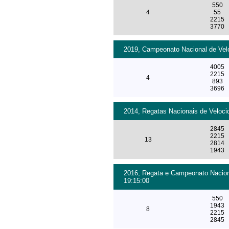
550
4
55
2215
3770
2019, Campeonato Nacional de Velo
4005
2215
4
893
3696
2014, Regatas Nacionais de Veloci
2845
2215
13
2814
1943
2016, Regata e Campeonato Naciona
19:15:00
550
1943
8
2215
2845