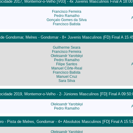
cidade 2017, Montemor-o-Velho [V03] - 4x Juvenis Masculinos Final A 18:00
Francisco Ferreira
Pedro Ramalho
Gonçalo Gomes da Silva
Francisco Batista
 de Gondomar, Melres - Gondomar - 8+ Juvenis Masculinos (FD) Final A 15:4
Guilherme Seara
Francisco Ferreira
Oleksandr Yarotskyi
Pedro Ramalho
Filipe Santos
Manuel Côrte-Real
Francisco Batista
Manuel Cruz
Sara Silva
cidade 2019, Montemor-o-Velho - 2- Júniores Masculinos [FD] Final A 09:50:
Oleksandr Yarotskyi
Pedro Ramalho
o - Pista de Melres, Gondomar - 4+ Absolutos Masculinos [FD] Final A 15:5
Oleksandr Yarotskyi