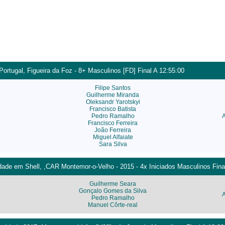
Portugal, Figueira da Foz - 8+ Masculinos [FD] Final A 12:55:00
Filipe Santos
Guilherme Miranda
Oleksandr Yarotskyi
Francisco Batista
Pedro Ramalho
Francisco Ferreira
João Ferreira
Miguel Alfaiate
Sara Silva
ade em Shell, ,CAR Montemor-o-Velho - 2015 - 4x Iniciados Masculinos Fina
Guilherme Seara
Gonçalo Gomes da Silva
Pedro Ramalho
Manuel Côrte-real