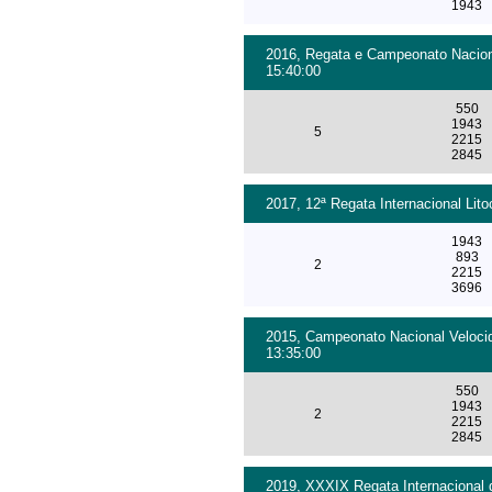
1943
2016, Regata e Campeonato Nacional
15:40:00
550
1943
5
2215
2845
2017, 12ª Regata Internacional Lit
1943
893
2
2215
3696
2015, Campeonato Nacional Velocid
13:35:00
550
1943
2
2215
2845
2019, XXXIX Regata Internacional 