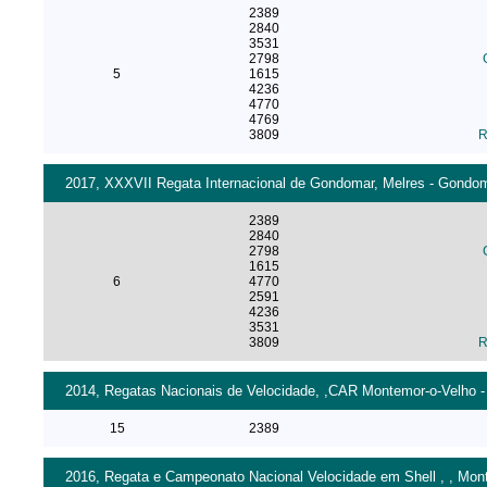
2389
2840
3531
2798
5
1615
4236
4770
4769
3809
R
2017, XXXVII Regata Internacional de Gondomar, Melres - Gondoma
2389
2840
2798
1615
6
4770
2591
4236
3531
3809
R
2014, Regatas Nacionais de Velocidade, ,CAR Montemor-o-Velho - 
15
2389
2016, Regata e Campeonato Nacional Velocidade em Shell , , Mont