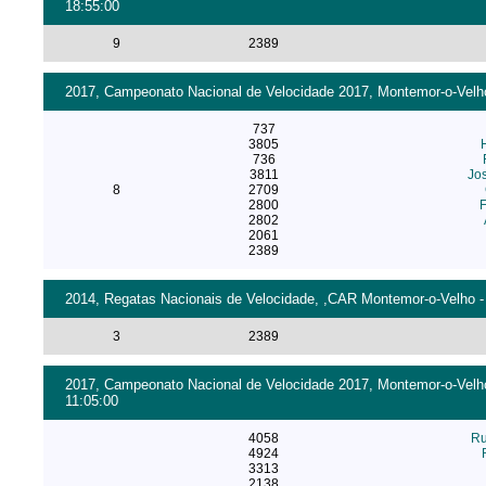
18:55:00
9
2389
2017, Campeonato Nacional de Velocidade 2017, Montemor-o-Velho
737
3805
736
3811
Jo
8
2709
2800
F
2802
2061
2389
2014, Regatas Nacionais de Velocidade, ,CAR Montemor-o-Velho - 2
3
2389
2017, Campeonato Nacional de Velocidade 2017, Montemor-o-Velho 
11:05:00
4058
Ru
4924
3313
2138