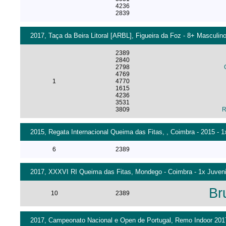
4236
2839
2017, Taça da Beira Litoral [ARBL], Figueira da Foz - 8+ Masculino
2389
2840
2798
4769
1
4770
1615
4236
3531
3809
R
2015, Regata Internacional Queima das Fitas, , Coimbra - 2015 - 1
6
2389
2017, XXXVI RI Queima das Fitas, Mondego - Coimbra - 1x Juveni
Br
10
2389
2017, Campeonato Nacional e Open de Portugal, Remo Indoor 2017