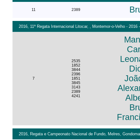
Br
11
2389
2016, 11ª Regata Internacional Litocar, , Montemor-o-Velho - 2016
Man
Car
Leon
2535
1852
Di
3844
2396
Joã
7
1851
3845
Alexa
3143
2389
Alb
4241
Br
Franc
2016, Regata e Campeonato Nacional de Fundo, Melres, Gondomar 