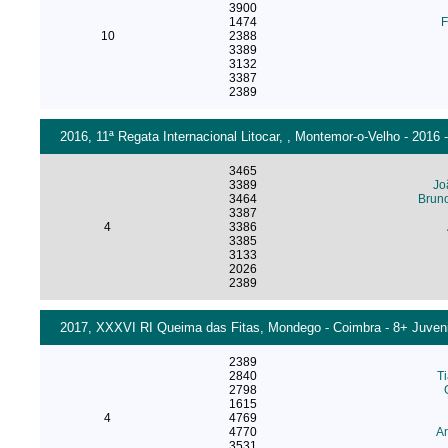
3900
1474
F
10
2388
3389
3132
3387
2389
2016, 11ª Regata Internacional Litocar, , Montemor-o-Velho - 2016
3465
3389
Jo
3464
Bruno
3387
4
3386
3385
3133
2026
2389
2017, XXXVI RI Queima das Fitas, Mondego - Coimbra - 8+ Juveni
2389
2840
T
2798
1615
4
4769
4770
An
3531