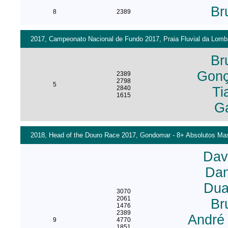
Br
8
2389
2017, Campeonato Nacional de Fundo 2017, Praia Fluvial da Lomba
Br
Gonç
2389
2798
5
2840
Ti
1615
Ga
2018, Head of the Douro Race 2017, Gondomar - 8+ Absolutos Mas
Dav
Dan
Dua
3070
2061
Br
1476
2389
André
9
4770
1851