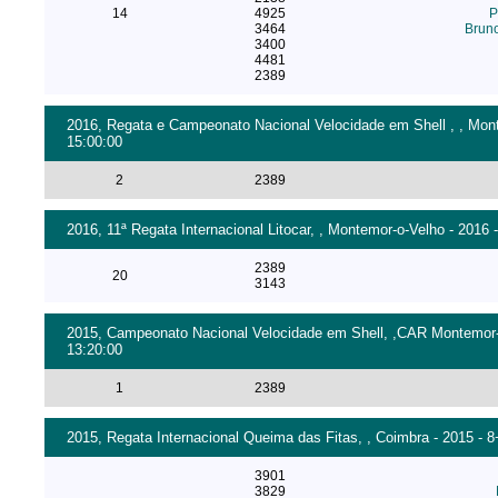
14
4925
P
3464
Bruno
3400
4481
2389
2016, Regata e Campeonato Nacional Velocidade em Shell , , Monte
15:00:00
2
2389
2016, 11ª Regata Internacional Litocar, , Montemor-o-Velho - 2016 
2389
20
3143
2015, Campeonato Nacional Velocidade em Shell, ,CAR Montemor-o-
13:20:00
1
2389
2015, Regata Internacional Queima das Fitas, , Coimbra - 2015 - 
3901
3829