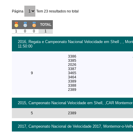
Página
Tem 23 resultados no total
TOTAL
1
0
0
1
2016, Regata e Campeonato Nacional Velocidade em Shell , , Mont
11:50:00
3386
3385
2026
3387
9
3465
3464
3389
3388
2389
2015, Campeonato Nacional Velocidade em Shell, ,CAR Montemor-o-
5
2389
2017, Campeonato Nacional de Velocidade 2017, Montemor-o-Velho 