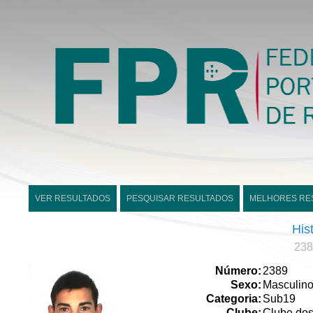
VER RESULTADOS
PESQUISAR RESULTADOS
MELHORES RE
His
238
Número:
2389
Sexo:
Masculin
Categoria:
Sub19
Clube:
Clube dos