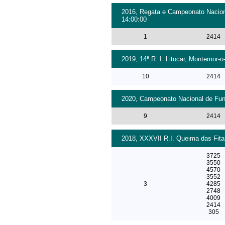
2016, Regata e Campeonato Nacional
14:00:00
1
2414
2019, 14ª R. I. Litocar, Montemor-o
10
2414
2020, Campeonato Nacional de Fund
9
2414
2018, XXXVII R.I. Queima das Fita
3725
3550
4570
3552
3
4285
2748
4009
2414
305