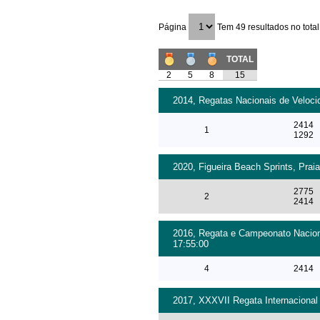
Página
Tem 49 resultados no total
TOTAL
2
5
8
15
2014, Regatas Nacionais de Velocid
2414
1
1292
2020, Figueira Beach Sprints, Praia
2775
2
2414
2016, Regata e Campeonato Nacional
17:55:00
4
2414
2017, XXXVII Regata Internacional