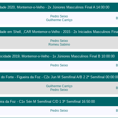
ade 2020, Montemor-o-Velho - 2x Júniores Masculinos Final A 14:00:00
Pedro Seixo
B
Guilherme Carriço
ade em Shell, ,CAR Montemor-o-Velho - 2015 - 2x Iniciados Masculinos Fina
Pedro Seixo
Romeu Sabino
cidade 2019, Montemor-o-Velho - 1x Júniores Masculinos Final B 10:00:00
Pedro Seixo
B
 do Forte - Figueira da Foz - C2x Jun M Semifinal A/B 2 2ª Semifinal 00:00:0
Guilherme Carriço
B
Pedro Seixo
eira da Foz - C1x Sén M Semifinal C/D 1 3ª Semifinal 16:50:00
Pedro Seixo
B