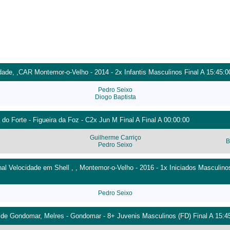
ade, ,CAR Montemor-o-Velho - 2014 - 2x Infantis Masculinos Final A 15:45:0
Pedro Seixo
Diogo Baptista
 do Forte - Figueira da Foz - C2x Jun M Final A Final A 00:00:00
Guilherme Carriço
B
Pedro Seixo
 Velocidade em Shell , , Montemor-o-Velho - 2016 - 1x Iniciados Masculinos
Pedro Seixo
 de Gondomar, Melres - Gondomar - 8+ Juvenis Masculinos (FD) Final A 15:4