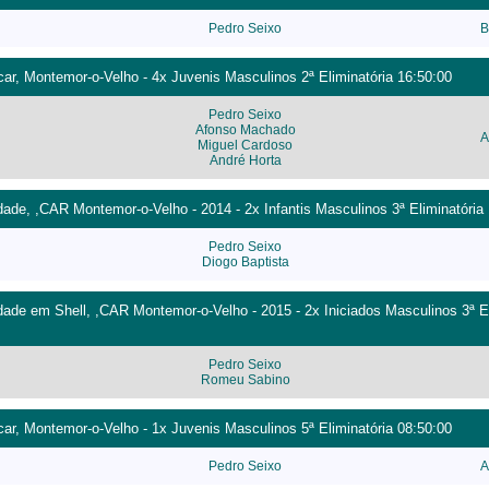
Pedro Seixo
B
ocar, Montemor-o-Velho - 4x Juvenis Masculinos 2ª Eliminatória 16:50:00
Pedro Seixo
Afonso Machado
A
Miguel Cardoso
André Horta
ade, ,CAR Montemor-o-Velho - 2014 - 2x Infantis Masculinos 3ª Eliminatória
Pedro Seixo
Diogo Baptista
ade em Shell, ,CAR Montemor-o-Velho - 2015 - 2x Iniciados Masculinos 3ª El
Pedro Seixo
Romeu Sabino
ocar, Montemor-o-Velho - 1x Juvenis Masculinos 5ª Eliminatória 08:50:00
Pedro Seixo
A