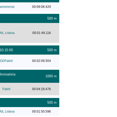
arreirense
00:09:08.420
500 m
NL Lisboa
00:01:49.116
 10:15:00
500 m
GDFabril
00:02:09.504
iminatória
1000 m
Fabril
00:04:18.476
500 m
NL Lisboa
00:01:50.596