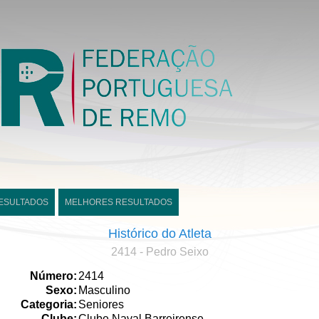
ESULTADOS
MELHORES RESULTADOS
Histórico do Atleta
2414 - Pedro Seixo
Número:
2414
Sexo:
Masculino
Categoria:
Seniores
Clube:
Clube Naval Barreirense