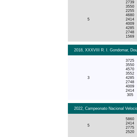
2739
3550
2255
4680
5
2414
4009
4285
2748
1569
2018, XXXVIII R. I. Gondomar, Dour
3725
3550
4570
3552
3
4285
2748
4009
2414
305
2022, Campeonato Nacional Velocid
5860
2414
5
2775
2520