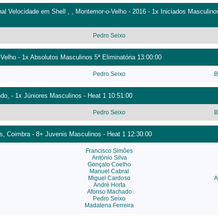
 Velocidade em Shell , , Montemor-o-Velho - 2016 - 1x Iniciados Masculinos
Pedro Seixo
-Velho - 1x Absolutos Masculinos 5ª Eliminatória 13:00:00
Pedro Seixo
B
o, - 1x Júniores Masculinos - Heat 1 10:51:00
Pedro Seixo
B
s, Coimbra - 8+ Juvenis Masculinos - Heat 1 12:30:00
Francisco Simões
António Silva
Gonçalo Coelho
Manuel Cabral
Miguel Cardoso
A
André Horta
Afonso Machado
Pedro Seixo
Madalena Ferreira