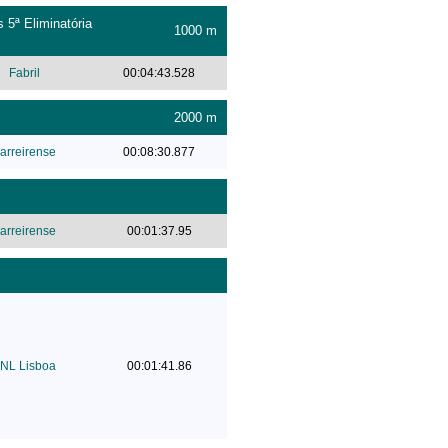
 5ª Eliminatória
1000 m
Fabril
00:04:43.528
2000 m
arreirense
00:08:30.877
arreirense
00:01:37.95
NL Lisboa
00:01:41.86