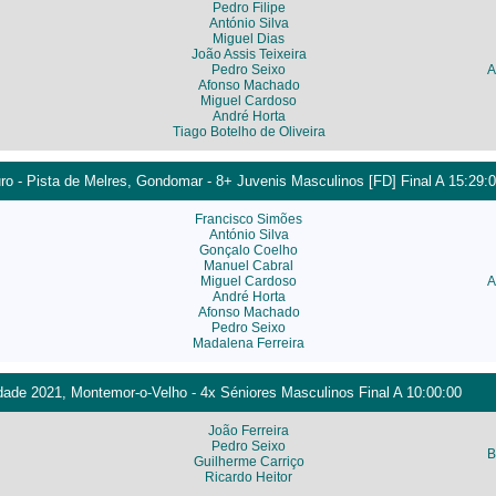
Pedro Filipe
António Silva
Miguel Dias
João Assis Teixeira
Pedro Seixo
A
Afonso Machado
Miguel Cardoso
André Horta
Tiago Botelho de Oliveira
o - Pista de Melres, Gondomar - 8+ Juvenis Masculinos [FD] Final A 15:29:
Francisco Simões
António Silva
Gonçalo Coelho
Manuel Cabral
Miguel Cardoso
A
André Horta
Afonso Machado
Pedro Seixo
Madalena Ferreira
ade 2021, Montemor-o-Velho - 4x Séniores Masculinos Final A 10:00:00
João Ferreira
Pedro Seixo
B
Guilherme Carriço
Ricardo Heitor