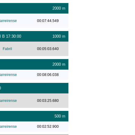
2000 m
arreirense
00:07:44.549
l B 17:30:00
1000 m
Fabril
00:05:03.640
2000 m
arreirense
00:08:06.038
0
arreirense
00:03:25.680
500 m
arreirense
00:02:52.900