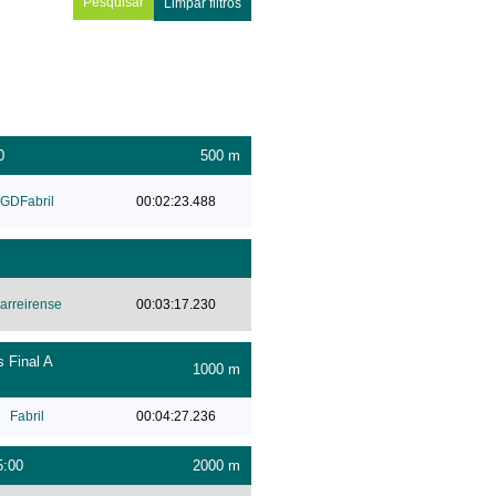
Limpar filtros
0
500 m
GDFabril
00:02:23.488
arreirense
00:03:17.230
 Final A
1000 m
Fabril
00:04:27.236
5:00
2000 m