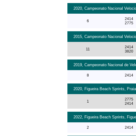
2020, Campeonato Nacional Velocid
2414
6
2775
2015, Campeonato Nacional Velocid
2414
11
3820
2019, Campeonato Nacional de Velo
8
2414
2020, Figueira Beach Sprints, Praia
2775
1
2414
2022, Figueira Beach Sprints, Figu
2
2414