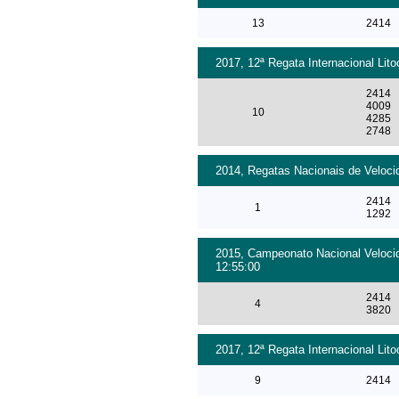
13
2414
2017, 12ª Regata Internacional Lit
2414
4009
10
4285
2748
2014, Regatas Nacionais de Velocid
2414
1
1292
2015, Campeonato Nacional Velocid
12:55:00
2414
4
3820
2017, 12ª Regata Internacional Lit
9
2414