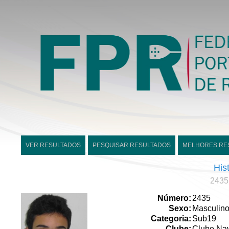
VER RESULTADOS
PESQUISAR RESULTADOS
MELHORES RE
His
2435
Número:
2435
Sexo:
Masculin
Categoria:
Sub19
Clube:
Clube Nav