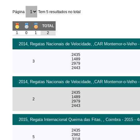
Página
Tem 5 resultados no total
TOTAL
1
0
1
2
2014, Regatas Nacionais de Velocidade, ,CAR Montemor-o-Velho - 2
2435
1489
3
2979
2443
2014, Regatas Nacionais de Velocidade, ,CAR Montemor-o-Velho - 2
2435
1489
2
2979
2443
2015, Regata Internacional Queima das Fitas, , Coimbra - 2015 - 
2435
2982
5
3118