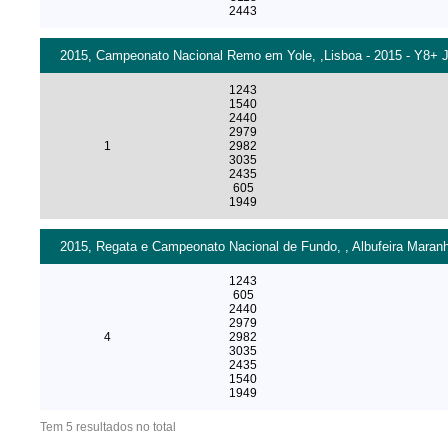
2443
2015, Campeonato Nacional Remo em Yole, ,Lisboa - 2015 - Y8+ J
1243
1540
2440
2979
1
2982
3035
2435
605
1949
2015, Regata e Campeonato Nacional de Fundo, , Albufeira Maran
1243
605
2440
2979
4
2982
3035
2435
1540
1949
Tem 5 resultados no total