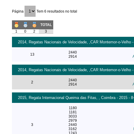
Página
Tem 6 resultados no total
TOTAL
1
0
2
3
2014, Regatas Nacionais de Velocidade, ,CAR Montemor-o-Velho - 
2440
13
2914
2014, Regatas Nacionais de Velocidade, ,CAR Montemor-o-Velho - 
2440
2
2914
2015, Regata Internacional Queima das Fitas, , Coimbra - 2015 - 
1180
1181
3033
2979
3
2440
3162
1243