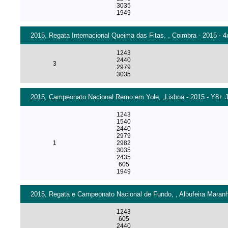
3035
1949
2015, Regata Internacional Queima das Fitas, , Coimbra - 2015 - 
1243
2440
3
2979
3035
2015, Campeonato Nacional Remo em Yole, ,Lisboa - 2015 - Y8+ J
1243
1540
2440
2979
1
2982
3035
2435
605
1949
2015, Regata e Campeonato Nacional de Fundo, , Albufeira Maran
1243
605
2440