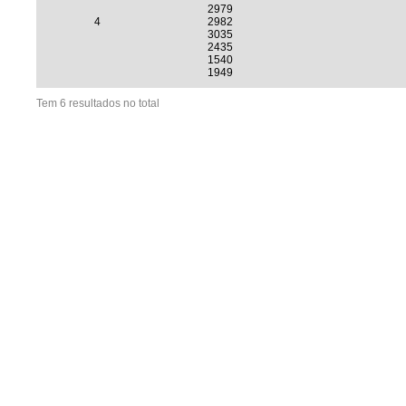
2979
4
2982
3035
2435
1540
1949
Tem 6 resultados no total