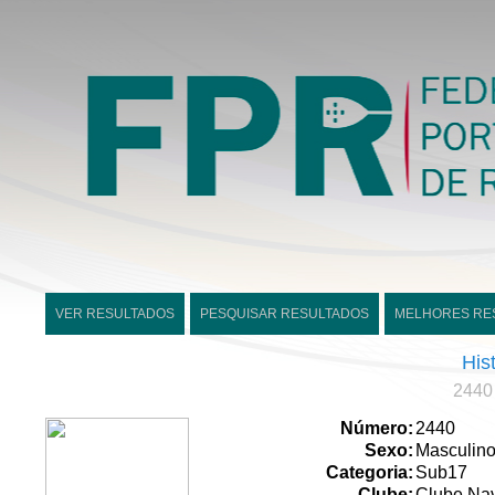
VER RESULTADOS
PESQUISAR RESULTADOS
MELHORES RE
His
2440 
Número:
2440
Sexo:
Masculin
Categoria:
Sub17
Clube:
Clube Nav