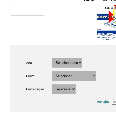
Ano
Prova
Embarcação
Posição