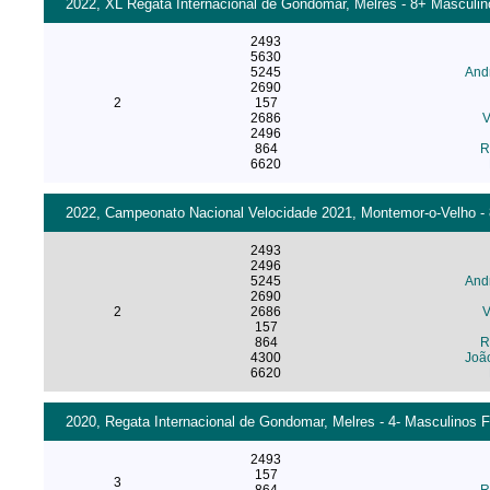
2022, XL Regata Internacional de Gondomar, Melres - 8+ Masculino
2493
5630
5245
And
2690
2
157
2686
V
2496
864
R
6620
2022, Campeonato Nacional Velocidade 2021, Montemor-o-Velho - 
2493
2496
5245
And
2690
2
2686
V
157
864
R
4300
Joã
6620
2020, Regata Internacional de Gondomar, Melres - 4- Masculinos F
2493
157
3