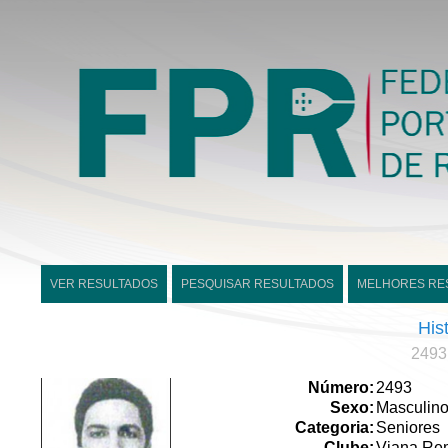
VER RESULTADOS
PESQUISAR RESULTADOS
MELHORES RE
His
2493 
Número:
2493
Sexo:
Masculin
Categoria:
Seniores
Clube:
Viana Re