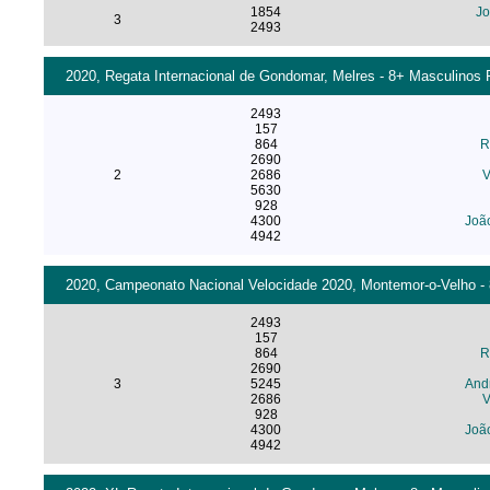
1854
Jo
3
2493
2020, Regata Internacional de Gondomar, Melres - 8+ Masculinos F
2493
157
864
R
2690
2
2686
V
5630
928
4300
Joã
4942
2020, Campeonato Nacional Velocidade 2020, Montemor-o-Velho - 
2493
157
864
R
2690
3
5245
And
2686
V
928
4300
Joã
4942