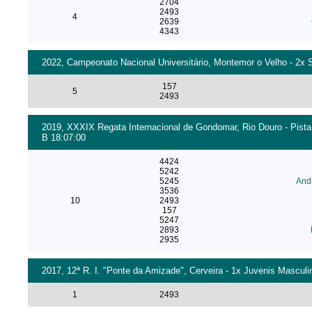
2704
2493
4
2639
4343
2022, Campeonato Nacional Universitário, Montemor o Velho - 2x S
157
5
2493
2019, XXXIX Regata Internacional de Gondomar, Rio Douro - Pista
B 18:07:00
4424
5242
5245
And
3536
10
2493
157
5247
2893
2935
2017, 12ª R. I. "Ponte da Amizade", Cerveira - 1x Juvenis Masculin
1
2493