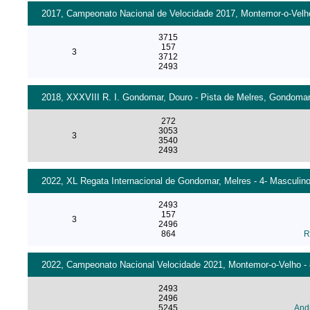
2017, Campeonato Nacional de Velocidade 2017, Montemor-o-Velho 
3715
157
3
3712
2493
2018, XXXVIII R. I. Gondomar, Douro - Pista de Melres, Gondomar 
272
3053
3
3540
2493
2022, XL Regata Internacional de Gondomar, Melres - 4- Masculino
2493
157
3
2496
864
R
2022, Campeonato Nacional Velocidade 2021, Montemor-o-Velho - 8
2493
2496
5245
And