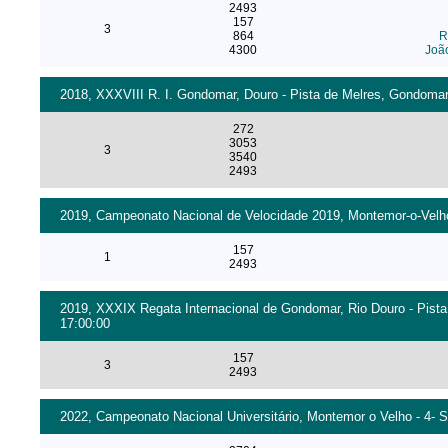
2493
157
3
864
R
4300
Joã
2018, XXXVIII R. I. Gondomar, Douro - Pista de Melres, Gondomar 
272
3053
3
3540
2493
2019, Campeonato Nacional de Velocidade 2019, Montemor-o-Velho 
157
1
2493
2019, XXXIX Regata Internacional de Gondomar, Rio Douro - Pista
17:00:00
157
3
2493
2022, Campeonato Nacional Universitário, Montemor o Velho - 4- S