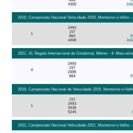
864
R
4300
Joã
2020, Campeonato Nacional Velocidade 2020, Montemor-o-Velho - 4
2493
157
1
864
R
4300
Joã
2022, XL Regata Internacional de Gondomar, Melres - 4- Masculino
2493
157
4
2496
864
R
2019, Campeonato Nacional de Velocidade 2019, Montemor-o-Velho 
157
2493
1
3536
5245
2022, Campeonato Nacional Velocidade 2021, Montemor-o-Velho - 4