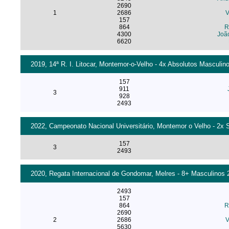
2690
1
2686
V
157
864
R
4300
Joã
6620
2019, 14ª R. I. Litocar, Montemor-o-Velho - 4x Absolutos Masculino
157
911
3
928
2493
2022, Campeonato Nacional Universitário, Montemor o Velho - 2x S
157
3
2493
2020, Regata Internacional de Gondomar, Melres - 8+ Masculinos 2
2493
157
864
R
2690
2
2686
V
5630