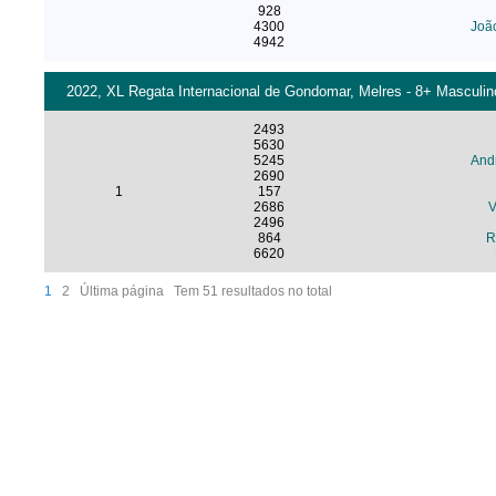
928
4300
Joã
4942
2022, XL Regata Internacional de Gondomar, Melres - 8+ Masculino
2493
5630
5245
And
2690
1
157
2686
V
2496
864
R
6620
1
2
Última página
Tem 51 resultados no total