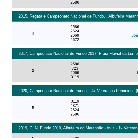
2586
2015, Regata e Campeonato Nacional de Fundo, , Albufeira Maran
2586
2624
3
2669
Joa
2672
2017, Campeonato Nacional de Fundo 2017, Praia Fluvial da Lomba
2586
723
2
2066
3119
2020, Campeonato Nacional de Fundo, - 4x Veteranos Femininos (
3119
4871
5
2624
2586
2019, C. N. Fundo 2019, Albufeira do Maranhão - Avis - 1x Vetera