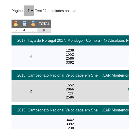
Página
Tem 32 resultados no total
TOTAL
5
4
1
10
2017, Taça de Portugal 2017, Mondego - Coimbra - 4x Absolutos F
1238
1552
4
2586
3392
2015, Campeonato Nacional Velocidade em Shell, ,CAR Montemor-o-
1552
2066
2
723
2586
2015, Campeonato Nacional Velocidade em Shell, ,CAR Montemor-o
3442
3392
1238