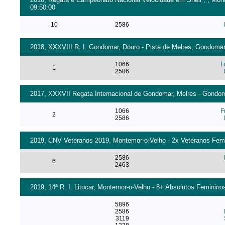
09:50:00
10
2586
2018, XXXVIII R. I. Gondomar, Douro - Pista de Melres, Gondomar
1066
F
1
2586
2017, XXXVII Regata Internacional de Gondomar, Melres - Gondoma
1066
F
2
2586
2019, CNV Veteranos 2019, Montemor-o-Velho - 2x Veteranos Femin
2586
6
2463
2019, 14ª R. I. Litocar, Montemor-o-Velho - 8+ Absolutos Femininos
5896
2586
3119