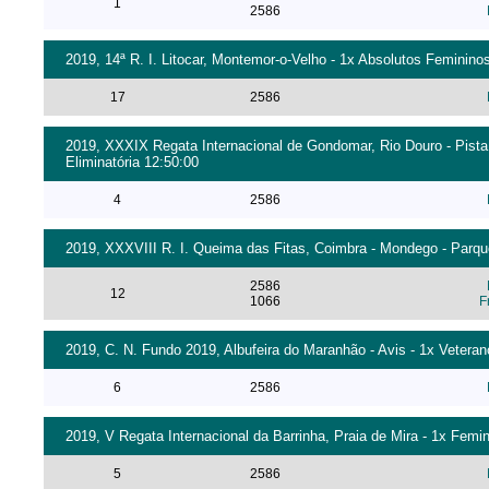
1
2586
2019, 14ª R. I. Litocar, Montemor-o-Velho - 1x Absolutos Femininos
17
2586
2019, XXXIX Regata Internacional de Gondomar, Rio Douro - Pista
Eliminatória 12:50:00
4
2586
2019, XXXVIII R. I. Queima das Fitas, Coimbra - Mondego - Parque
2586
12
1066
F
2019, C. N. Fundo 2019, Albufeira do Maranhão - Avis - 1x Vetera
6
2586
2019, V Regata Internacional da Barrinha, Praia de Mira - 1x Femin
5
2586