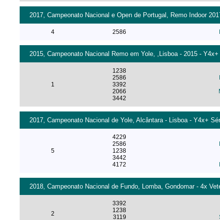
2017, Campeonato Nacional e Open de Portugal, Remo Indoor 2017
4
2586
2015, Campeonato Nacional Remo em Yole, ,Lisboa - 2015 - Y4x+
1238
2586
1
3392
2066
3442
2017, Campeonato Nacional de Yole, Alcântara - Lisboa - Y4x+ Sén
4229
2586
5
1238
3442
4172
2018, Campeonato Nacional de Fundo, Lomba, Gondomar - 4x Vete
3392
1238
2
3119