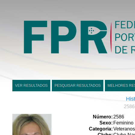
VER RESULTADOS
PESQUISAR RESULTADOS
MELHORES RE
His
2586
Número:
2586
Sexo:
Feminino
Categoria:
Veteranos
Clube:
Clube Nav