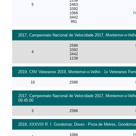
1238
5
2463
3392
1066
F
3442
991
2017, Campeonato Nacional de Velocidade 2017, Montemor-o-Velho 
2586
3392
4
3442
1238
2019, CNV Veteranos 2019, Montemor-o-Velho - 1x Veteranos Femin
10
2586
2017, Campeonato Nacional de Velocidade 2017, Montemor-o-Velho 
09:45:00
3
2586
2018, XXXVIII R. I. Gondomar, Douro - Pista de Melres, Gondomar 
1066
F