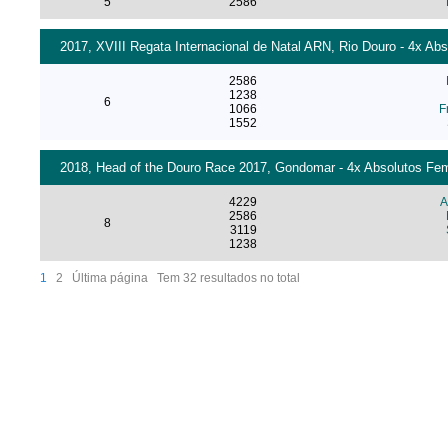
5
2586
2017, XVIII Regata Internacional de Natal ARN, Rio Douro - 4x Ab
2586
1238
6
1066
F
1552
2018, Head of the Douro Race 2017, Gondomar - 4x Absolutos Femi
4229
A
2586
8
3119
1238
1
2
Última página
Tem 32 resultados no total