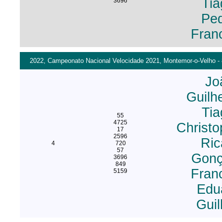
Ti
3696
Pe
Franc
2022, Campeonato Nacional Velocidade 2021, Montemor-o-Velho - 
Jo
Guilh
Ti
55
4725
Christo
17
2596
Ric
4
720
57
Gonç
3696
849
Franc
5159
Edu
Gui