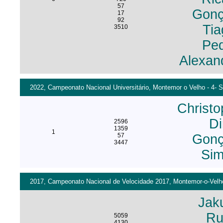
57
Gonç
17
92
Ti
3510
Pe
Alexan
2022, Campeonato Nacional Universitário, Montemor o Velho - 4- S
Christo
Di
2596
1359
1
57
Gonç
3447
Sim
2017, Campeonato Nacional de Velocidade 2017, Montemor-o-Velho 
Jak
Ru
5059
4130