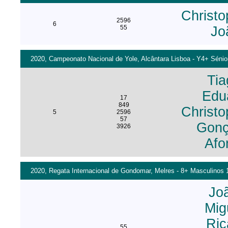
Christo
2596
6
55
Jo
2020, Campeonato Nacional de Yole, Alcântara Lisboa - Y4+ Sénior
Ti
Edu
17
849
Christo
5
2596
57
Gonç
3926
Afo
2020, Regata Internacional de Gondomar, Melres - 8+ Masculinos 1
Joã
Mig
Ric
55