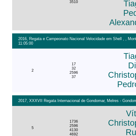
Ti
3510
Pe
Alexan
2016, Regata e Campeonato Nacional Velocidade em Shell , , Monte
11:05:00
Ti
D
17
32
2
2596
Christo
37
Pedr
2017, XXXVII Regata Internacional de Gondomar, Melres - Gondoma
Ví
Christo
1736
2596
5
4130
Ru
4692