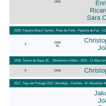
Enr
1656
Ricar
Sara O
2020, Figueira Beach Sprints, Praia do Forte - Figueira da Foz - 
Christo
2596
2
55
Jo
2016, Testes de Água 2K, , Montemor-o-Velho - 2016 - 1x Masculi
Christo
5
2596
2017, Taça de Portugal 2017, Mondego - Coimbra - 8+ Absolutos Ma
Jak
Jo