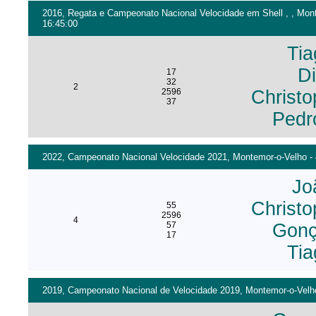
2016, Regata e Campeonato Nacional Velocidade em Shell , , Mont
16:45:00
Ti
D
17
32
2
2596
Christo
37
Pedr
2022, Campeonato Nacional Velocidade 2021, Montemor-o-Velho - 4
Jo
Christo
55
2596
4
57
Gonç
17
Ti
2019, Campeonato Nacional de Velocidade 2019, Montemor-o-Velho 