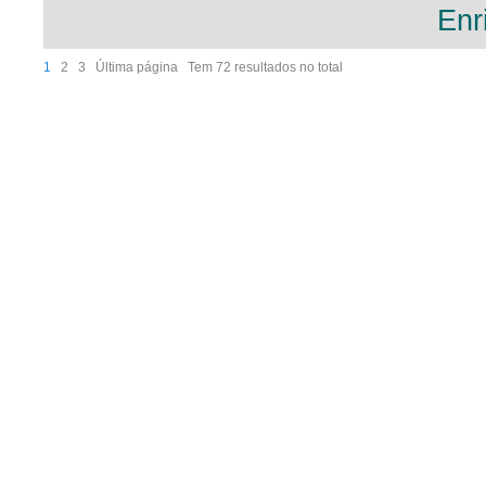
Enr
1
2
3
Última página
Tem 72 resultados no total