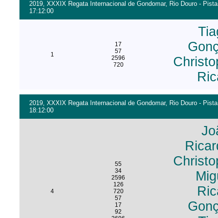
2019, XXXIX Regata Internacional de Gondomar, Rio Douro - Pista
17:12:00
Ti
Gonç
17
57
1
2596
Christo
720
Ric
2019, XXXIX Regata Internacional de Gondomar, Rio Douro - Pista
18:12:00
Jo
Ricar
Christo
55
34
Mig
2596
126
Ric
4
720
57
Gonç
17
92