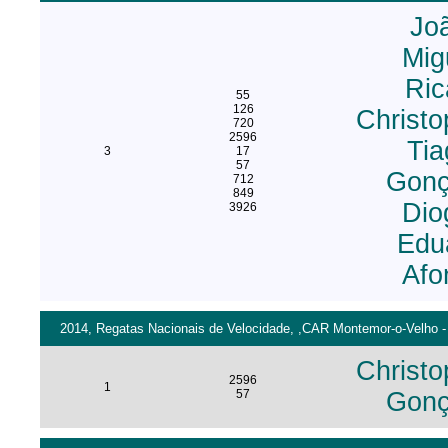
Joã
Mig
Ric
55
126
Christo
720
2596
Ti
3
17
57
Gonç
712
849
Dio
3926
Edu
Afo
2014, Regatas Nacionais de Velocidade, ,CAR Montemor-o-Velho - 
Christo
2596
1
57
Gonç