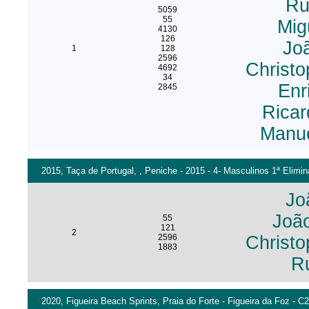
Ru
5059
55
Mig
4130
126
Joã
1
128
2596
Christo
4692
34
Enr
2845
Ricar
Manue
2015, Taça de Portugal, , Peniche - 2015 - 4- Masculinos 1ª Elimin
Jo
Joã
55
121
2
2596
Christo
1883
R
2020, Figueira Beach Sprints, Praia do Forte - Figueira da Foz - C