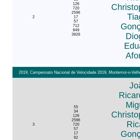
126
Christo
720
2596
Ti
2
17
57
Gonç
712
849
Dio
3926
Edu
Afo
2019, Campeonato Nacional de Velocidade 2019, Montemor-o-Velho 
Jo
Ricar
Mig
55
34
Christo
126
2596
Ric
3
720
57
Gonç
17
92