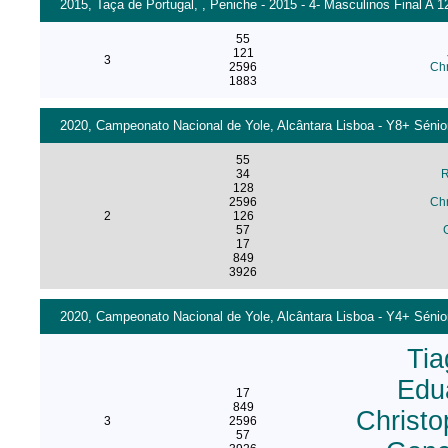
2015, Taça de Portugal, , Peniche - 2015 - 4- Masculinos Final A 1
55
121
3
2596
Chr
1883
2020, Campeonato Nacional de Yole, Alcântara Lisboa - Y8+ Sénio
55
34
R
128
2596
Chr
2
126
57
17
849
3926
2020, Campeonato Nacional de Yole, Alcântara Lisboa - Y4+ Sénio
Ti
Edu
17
849
Christo
3
2596
57