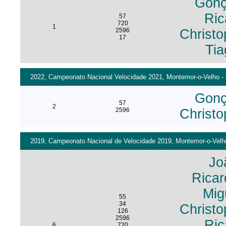
Gonç
Ric
57
720
1
2596
Christo
17
Ti
2022, Campeonato Nacional Velocidade 2021, Montemor-o-Velho - 2
Gonç
57
2
2596
Christo
2019, Campeonato Nacional de Velocidade 2019, Montemor-o-Velho
Jo
Ricar
Mig
55
34
Christo
126
2596
Ric
6
720