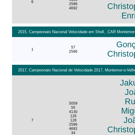
6
2596
Christo
4692
Enr
2015, Campeonato Nacional Velocidade em Shell, ,CAR Montemor-o-
Gonç
57
1
2596
Christo
2017, Campeonato Nacional de Velocidade 2017, Montemor-o-Velho
Jak
Jo
Ru
5059
55
Mig
4130
126
Joã
7
128
2596
Christo
4692
34