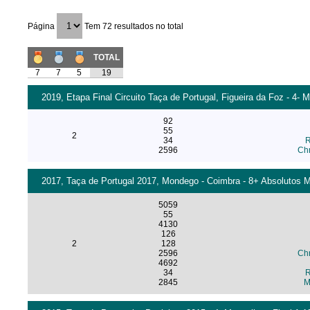
Página
Tem 72 resultados no total
TOTAL
7
7
5
19
2019, Etapa Final Circuito Taça de Portugal, Figueira da Foz - 4- 
92
55
2
34
R
2596
Chr
2017, Taça de Portugal 2017, Mondego - Coimbra - 8+ Absolutos M
5059
55
4130
126
2
128
2596
Chr
4692
34
R
2845
M