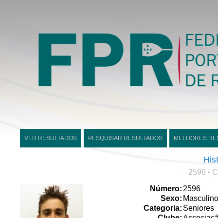
VER RESULTADOS
PESQUISAR RESULTADOS
MELHORES RE
His
2596 - C
Número:
2596
Sexo:
Masculin
Categoria:
Seniores
Clube:
Associaç