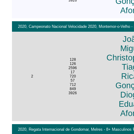
Gonç
3926
Afo
2020, Campeonato Nacional Velocidade 2020, Montemor-o-Velho - 
Joã
Mig
Christo
128
126
Ti
2596
17
Ric
2
720
57
Gonç
712
849
Dio
3926
Edu
Afo
2020, Regata Internacional de Gondomar, Melres - 8+ Masculinos F