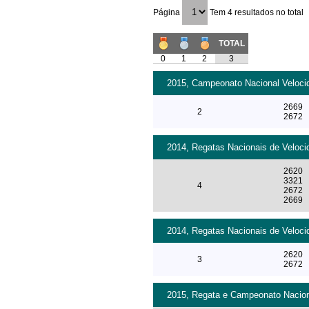
Página
Tem 4 resultados no total
TOTAL
0
1
2
3
2015, Campeonato Nacional Velocid
2669
2
2672
2014, Regatas Nacionais de Veloci
2620
3321
4
2672
2669
2014, Regatas Nacionais de Veloci
2620
3
2672
2015, Regata e Campeonato Naciona