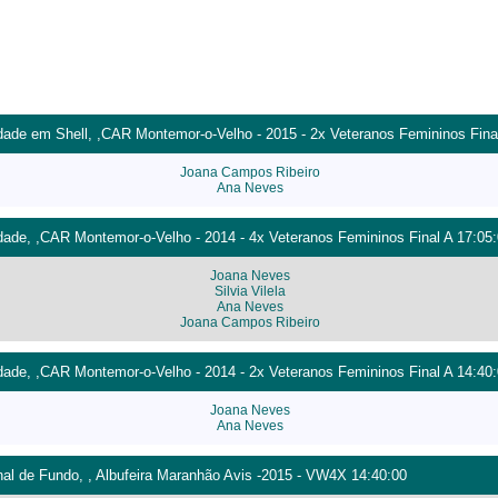
ade em Shell, ,CAR Montemor-o-Velho - 2015 - 2x Veteranos Femininos Final
Joana Campos Ribeiro
Ana Neves
dade, ,CAR Montemor-o-Velho - 2014 - 4x Veteranos Femininos Final A 17:05
Joana Neves
Silvia Vilela
Ana Neves
Joana Campos Ribeiro
dade, ,CAR Montemor-o-Velho - 2014 - 2x Veteranos Femininos Final A 14:40
Joana Neves
Ana Neves
l de Fundo, , Albufeira Maranhão Avis -2015 - VW4X 14:40:00