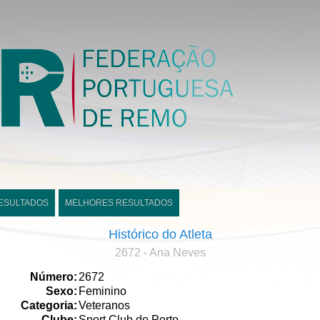
ESULTADOS
MELHORES RESULTADOS
Histórico do Atleta
2672 - Ana Neves
Número:
2672
Sexo:
Feminino
Categoria:
Veteranos
Clube:
Sport Club do Porto