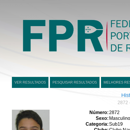
VER RESULTADOS
PESQUISAR RESULTADOS
MELHORES RE
His
2872 
Número:
2872
Sexo:
Masculin
Categoria:
Sub19
Clube:
Clube Nav