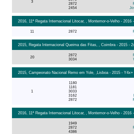
3
2872
2454
Jo
2016, 11ª Regata Internacional Litocar, , Montemor-o-Velho - 2016 
11
2872
2015, Regata Internacional Queima das Fitas, , Coimbra - 2015 - 
2872
20
3034
2015, Campeonato Nacional Remo em Yole, ,Lisboa - 2015 - Y4x+
1180
1181
1
3033
3162
2872
2016, 11ª Regata Internacional Litocar, , Montemor-o-Velho - 2016
1949
2872
4386