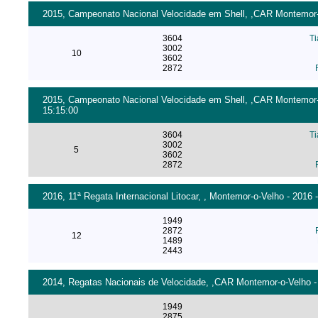
2015, Campeonato Nacional Velocidade em Shell, ,CAR Montemor-o
3604
Ti
3002
10
3602
2872
2015, Campeonato Nacional Velocidade em Shell, ,CAR Montemor-o-
15:15:00
3604
Ti
3002
5
3602
2872
2016, 11ª Regata Internacional Litocar, , Montemor-o-Velho - 2016 
1949
2872
12
1489
2443
2014, Regatas Nacionais de Velocidade, ,CAR Montemor-o-Velho - 2
1949
2875