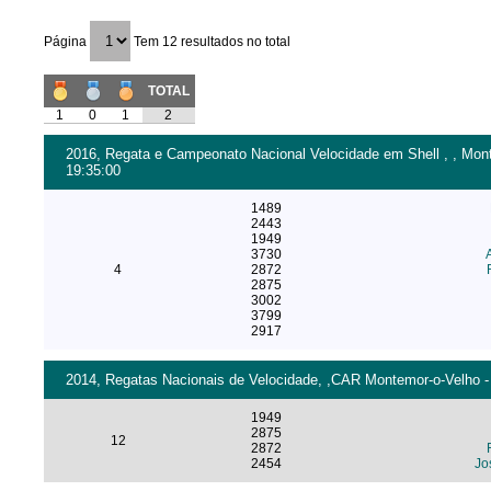
Página
Tem 12 resultados no total
TOTAL
1
0
1
2
2016, Regata e Campeonato Nacional Velocidade em Shell , , Mont
19:35:00
1489
2443
1949
3730
4
2872
2875
3002
3799
2917
2014, Regatas Nacionais de Velocidade, ,CAR Montemor-o-Velho - 
1949
2875
12
2872
2454
Jo