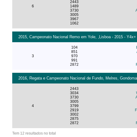
2443
6
1489
3730
3005
3967
1062
2015, Campeonato Nacional Remo em Yole, ,Lisboa - 2015 - Y4x+
104
851
3
970
991
2872
2016, Regata e Campeonato Nacional de Fundo, Melres, Gondomar 
2443
3034
3730
3005
4
3799
2919
F
3002
2875
2872
Tem 12 resultados no total