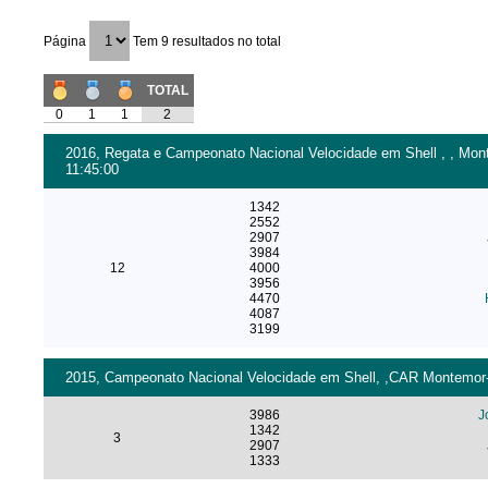
Página
Tem 9 resultados no total
TOTAL
0
1
1
2
2016, Regata e Campeonato Nacional Velocidade em Shell , , Mont
11:45:00
1342
2552
2907
3984
12
4000
3956
4470
4087
3199
2015, Campeonato Nacional Velocidade em Shell, ,CAR Montemor-o
3986
J
1342
3
2907
1333