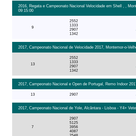
2016, Regata e Campeonato Nacional Velocidade em Shell , , Mont
09:15:00
2552
1333
9
2907
1342
2017, Campeonato Nacional de Velocidade 2017, Montemor-o-Velho 
2552
1333
13
2907
1342
2017, Campeonato Nacional e Open de Portugal, Remo Indoor 2017
13
2907
2017, Campeonato Nacional de Yole, Alcântara - Lisboa - Y4+ Vete
2907
5125
7
3956
4087
2548