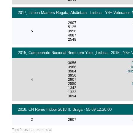
2017, Lisboa Masters Regata, Alcântara - Lisboa - Y4+ Veteranos 
2907
5125
5
3956
4087
2548
2015, Campeonato Nacional Remo em Yole, ,Lisboa - 2015 - Y8+ 
3056
3986
J
3984
Rub
3956
4
2907
2550
1342
1333
3094
2018, CN Remo Indoor 2018 II, Braga - 55-59 12:20:00
2
2907
Tem 9 resultados no total