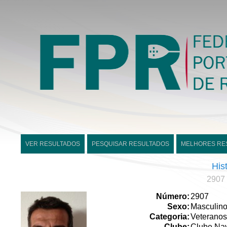
VER RESULTADOS
PESQUISAR RESULTADOS
MELHORES RE
His
2907 
Número:
2907
Sexo:
Masculin
Categoria:
Veteranos
Clube:
Clube Nav