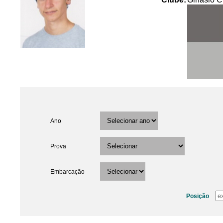
Ano
Prova
Embarcação
Posição