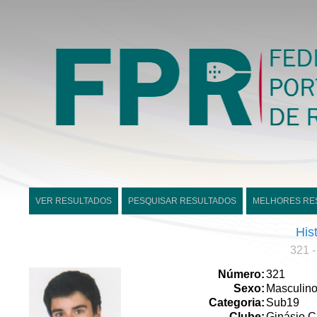
VER RESULTADOS
PESQUISAR RESULTADOS
MELHORES RE
His
321 
Número:
321
Sexo:
Masculin
Categoria:
Sub19
Clube:
Ginásio C