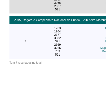
3266
2367
521
2015, Regata e Campeonato Nacional de Fundo, , Albufeira Maran
1763
1964
2377
3582
3
321
2369
3266
Migu
759
Raf
521
Tem 7 resultados no total