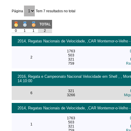
Página
Tem 7 resultados no total
TOTAL
0
1
1
2
2014, Regatas Nacionais de Velocidade, ,CAR Montemor-o-Velho - 
1763
503
2
321
759
Raf
2016, Regata e Campeonato Nacional Velocidade em Shell , , Mont
14:10:00
321
6
3266
Migu
2014, Regatas Nacionais de Velocidade, ,CAR Montemor-o-Velho - 
1763
503
1
321
759
Raf