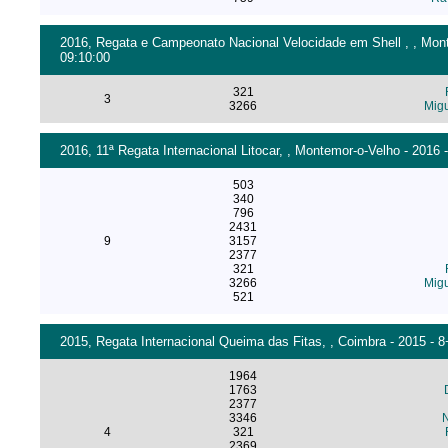
2016, Regata e Campeonato Nacional Velocidade em Shell , , Monte
09:10:00
321
3
3266
Migu
2016, 11ª Regata Internacional Litocar, , Montemor-o-Velho - 2016 
503
340
796
2431
9
3157
2377
321
3266
Migu
521
2015, Regata Internacional Queima das Fitas, , Coimbra - 2015 - 
1964
1763
2377
3346
4
321
2369