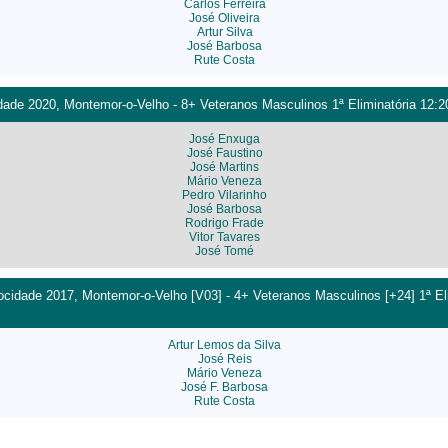
Carlos Ferreira
José Oliveira
Artur Silva
José Barbosa
Rute Costa
ade 2020, Montemor-o-Velho - 8+ Veteranos Masculinos 1ª Eliminatória 12:2
José Enxuga
José Faustino
José Martins
Mário Veneza
Pedro Vilarinho
José Barbosa
Rodrigo Frade
Vitor Tavares
José Tomé
cidade 2017, Montemor-o-Velho [V03] - 4+ Veteranos Masculinos [+24] 1ª Eli
Artur Lemos da Silva
José Reis
Mário Veneza
José F. Barbosa
Rute Costa