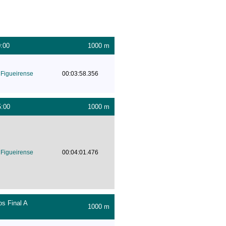
0:00
1000 m
Figueirense
00:03:58.356
5:00
1000 m
Figueirense
00:04:01.476
s Final A
1000 m