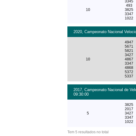
3345
493
10
3825
3347
1022
2020, Campeonato Nacional Velocid
4947
5671
5821
3427
10
4867
3347
4868
5372
5337
2017, Campeonato Nacional de Velo
09:30:00
3825
2017
5
3427
3347
1022
Tem 5 resultados no total