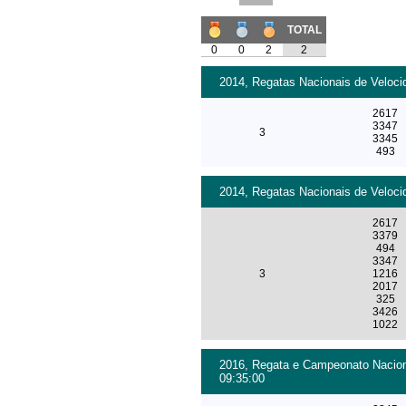
TOTAL
0
0
2
2
2014, Regatas Nacionais de Veloci
2617
3347
3
3345
493
2014, Regatas Nacionais de Veloci
2617
3379
494
3347
3
1216
2017
325
3426
1022
2016, Regata e Campeonato Naciona
09:35:00