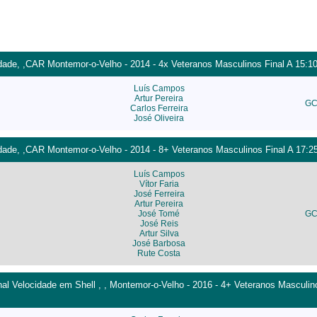
dade, ,CAR Montemor-o-Velho - 2014 - 4x Veteranos Masculinos Final A 15:1
Luís Campos
Artur Pereira
GC
Carlos Ferreira
José Oliveira
dade, ,CAR Montemor-o-Velho - 2014 - 8+ Veteranos Masculinos Final A 17:2
Luís Campos
Vítor Faria
José Ferreira
Artur Pereira
José Tomé
GC
José Reis
Artur Silva
José Barbosa
Rute Costa
l Velocidade em Shell , , Montemor-o-Velho - 2016 - 4+ Veteranos Masculino