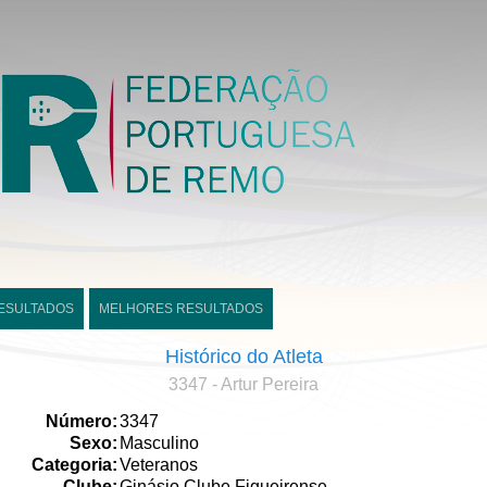
ESULTADOS
MELHORES RESULTADOS
Histórico do Atleta
3347 - Artur Pereira
Número:
3347
Sexo:
Masculino
Categoria:
Veteranos
Clube:
Ginásio Clube Figueirense