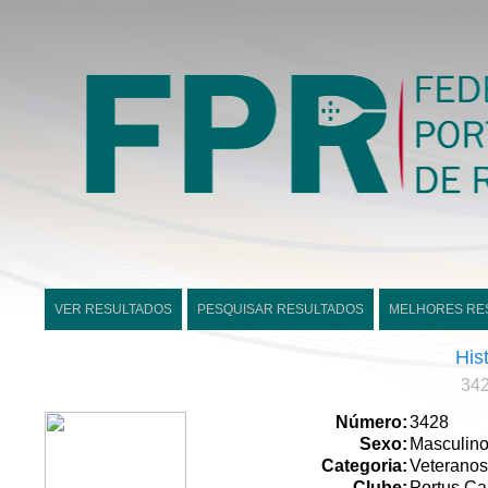
VER RESULTADOS
PESQUISAR RESULTADOS
MELHORES RE
His
342
Número:
3428
Sexo:
Masculin
Categoria:
Veteranos
Clube:
Portus Ca