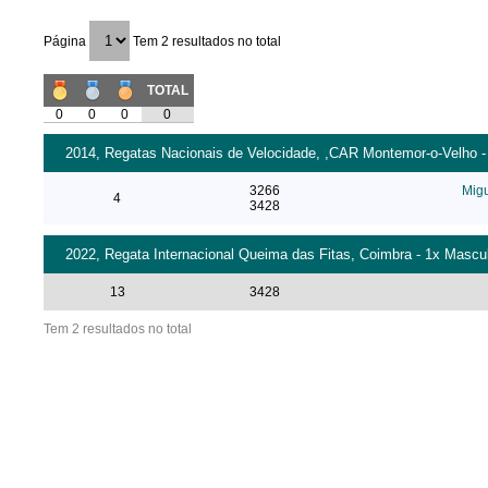
Página
Tem 2 resultados no total
TOTAL
0
0
0
0
2014, Regatas Nacionais de Velocidade, ,CAR Montemor-o-Velho - 
3266
Migu
4
3428
2022, Regata Internacional Queima das Fitas, Coimbra - 1x Mascul
13
3428
Tem 2 resultados no total