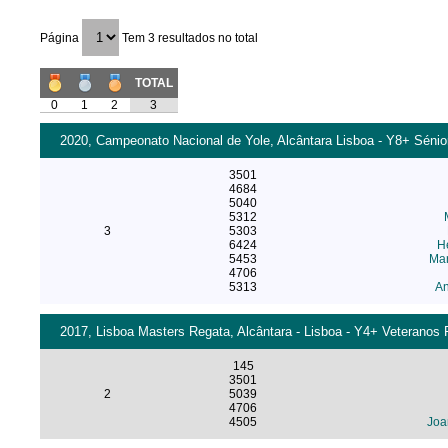
Página
Tem 3 resultados no total
TOTAL
0
1
2
3
2020, Campeonato Nacional de Yole, Alcântara Lisboa - Y8+ Sénio
3501
4684
5040
5312
3
5303
6424
He
5453
Mar
4706
5313
An
2017, Lisboa Masters Regata, Alcântara - Lisboa - Y4+ Veteranos 
145
3501
2
5039
4706
4505
Joa