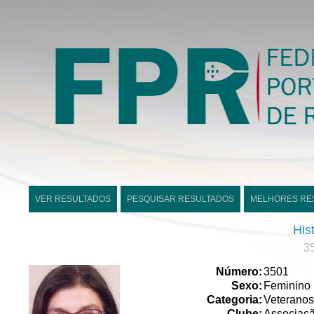
VER RESULTADOS
PESQUISAR RESULTADOS
MELHORES RE
His
3
Número:
3501
Sexo:
Feminino
Categoria:
Veteranos
Clube:
Associaçã