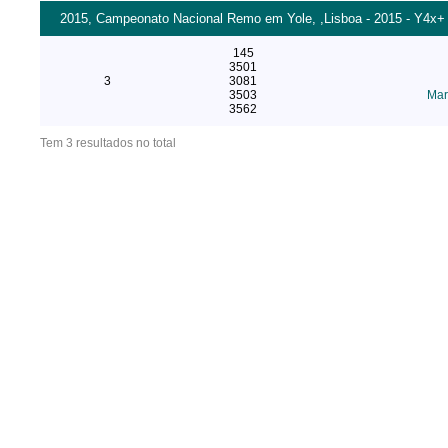
2015, Campeonato Nacional Remo em Yole, ,Lisboa - 2015 - Y4x+
145
3501
3
3081
3503
Mar
3562
Tem 3 resultados no total