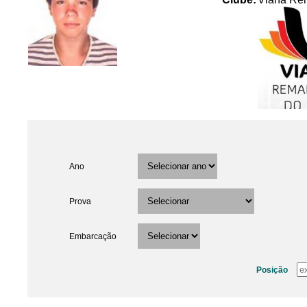
Ano
Prova
Embarcação
Posição