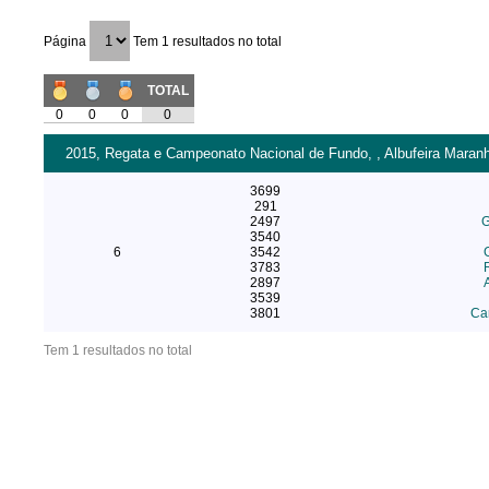
Página
Tem 1 resultados no total
TOTAL
0
0
0
0
2015, Regata e Campeonato Nacional de Fundo, , Albufeira Maran
3699
291
2497
G
3540
6
3542
3783
2897
3539
3801
Car
Tem 1 resultados no total