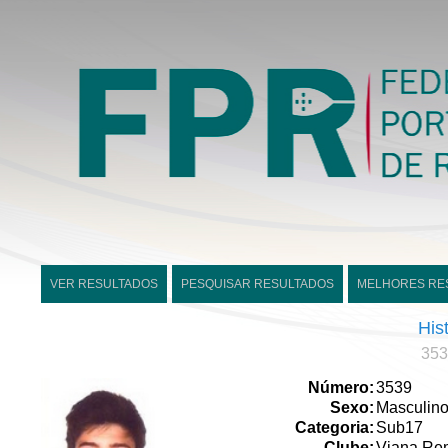
VER RESULTADOS
PESQUISAR RESULTADOS
MELHORES RE
His
353
Número:
3539
Sexo:
Masculin
Categoria:
Sub17
Clube:
Viana Re