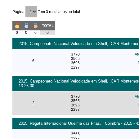
Página
Tem 3 resultados no total
TOTAL
0
0
0
0
2015, Campeonato Nacional Velocidade em Shell, ,CAR Montemor-o-
3770
Af
3565
6
3696
2297
2015, Campeonato Nacional Velocidade em Shell, ,CAR Montemor-o-
13:25:00
3770
Af
3565
2
3696
2297
2015, Regata Internacional Queima das Fitas, , Coimbra - 2015 - 4
3565
2297