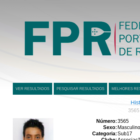
VER RESULTADOS
PESQUISAR RESULTADOS
MELHORES RE
His
3565 
Número:
3565
Sexo:
Masculin
Categoria:
Sub17
Clube:
Associaç