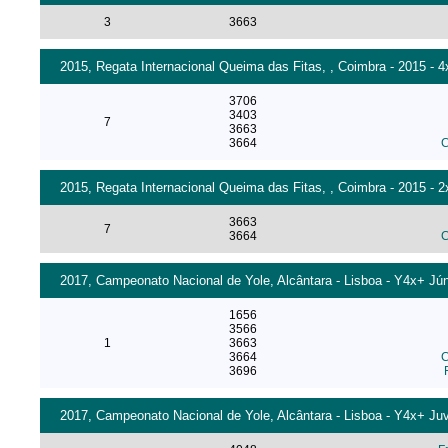
3
3663
2015, Regata Internacional Queima das Fitas, , Coimbra - 2015 - 
3706
3403
7
3663
3664
C
2015, Regata Internacional Queima das Fitas, , Coimbra - 2015 - 
3663
7
3664
C
2017, Campeonato Nacional de Yole, Alcântara - Lisboa - Y4x+ Jún
1656
3566
1
3663
3664
C
3696
2017, Campeonato Nacional de Yole, Alcântara - Lisboa - Y4x+ Juv