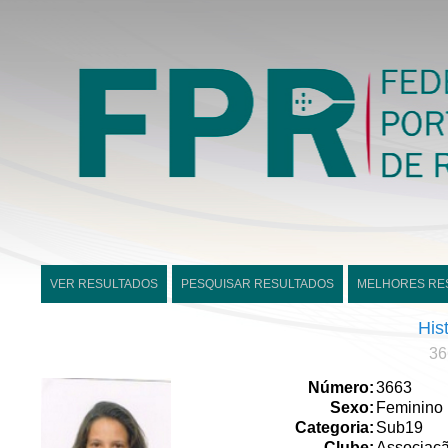
VER RESULTADOS
PESQUISAR RESULTADOS
MELHORES RE
His
36
Número:
3663
Sexo:
Feminino
Categoria:
Sub19
Clube:
Associaç