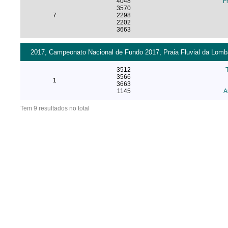
4048
F
3570
7
2298
2202
3663
2017, Campeonato Nacional de Fundo 2017, Praia Fluvial da Lomba
3512
3566
1
3663
1145
A
Tem 9 resultados no total