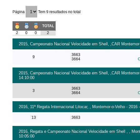
Página
Tem 9 resultados no total
TOTAL
2
0
0
2
2015, Campeonato Nacional Velocidade em Shell, ,CAR Montemor-o
3663
9
3664
C
2015, Campeonato Nacional Velocidade em Shell, ,CAR Montemor-o-
14:10:00
3663
3
3664
C
2016, 11ª Regata Internacional Litocar, , Montemor-o-Velho - 2016 
13
3663
2016, Regata e Campeonato Nacional Velocidade em Shell , , Monte
10:05:00