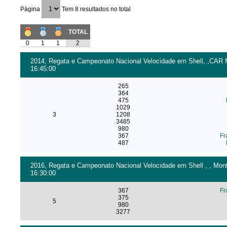
Página
Tem 8 resultados no total
TOTAL
0
1
1
2
2014, Regata e Campeonato Nacional Velocidade em Shell, ,CAR M
16:45:00
265
364
475
1029
3
1208
3485
980
367
Fr
487
2016, Regata e Campeonato Nacional Velocidade em Shell , , Monte
16:30:00
367
Fr
375
5
980
3277