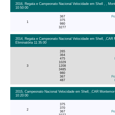
2016, Regata e Campeonato Nacional Velocidade em Shell , , Monte
10:50:00
367
Fr
375
1
980
3277
2014, Regata e Campeonato Nacional Velocidade em Shell, ,CAR M
Eliminatória 11:35:00
265
364
475
1029
3
1208
3485
980
367
Fr
487
2015, Campeonato Nacional Velocidade em Shell, ,CAR Montemor-o-
10:20:00
375
370
2
367
Fr