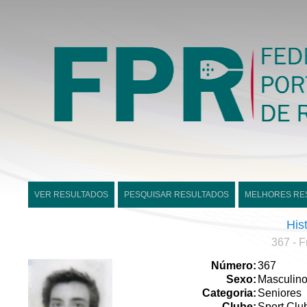
VER RESULTADOS
PESQUISAR RESULTADOS
MELHORES RE
His
367 - 
Número:
367
Sexo:
Masculin
Categoria:
Seniores
Clube:
Sport Clu