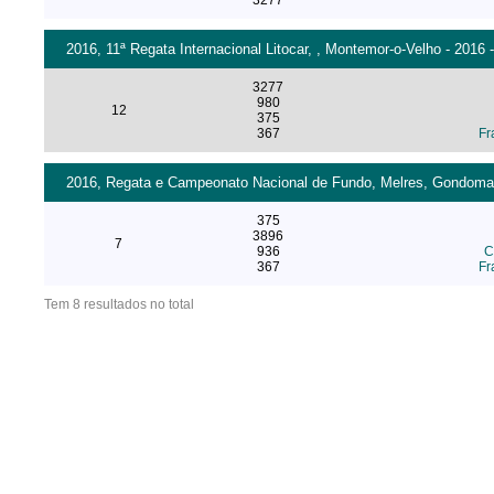
3277
2016, 11ª Regata Internacional Litocar, , Montemor-o-Velho - 2016 
3277
980
12
375
367
Fr
2016, Regata e Campeonato Nacional de Fundo, Melres, Gondomar 
375
3896
7
936
C
367
Fr
Tem 8 resultados no total