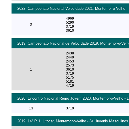
2022, Campeonato Nacional Velocidade 2021, Montemor-o-Velho - 4
4969
5290
3
3719
3610
2019, Campeonato Nacional de Velocidade 2019, Montemor-o-Velho 
2438
2449
2453
2573
1
3610
3719
5175
5181
4719
2020, Encontro Nacional Remo Jovem 2020, Montemor-o-Velho - 1x
13
3719
2019, 14ª R. I. Litocar, Montemor-o-Velho - 8+ Juvenis Masculinos 