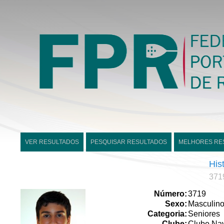
VER RESULTADOS
PESQUISAR RESULTADOS
MELHORES RE
His
371
Número:
3719
Sexo:
Masculin
Categoria:
Seniores
Clube:
Clube Nav