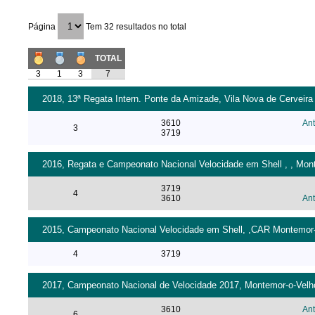
Página
Tem 32 resultados no total
TOTAL
3
1
3
7
2018, 13ª Regata Intern. Ponte da Amizade, Vila Nova de Cerveira 
3610
An
3
3719
2016, Regata e Campeonato Nacional Velocidade em Shell , , Monte
3719
4
3610
An
2015, Campeonato Nacional Velocidade em Shell, ,CAR Montemor-o-
4
3719
2017, Campeonato Nacional de Velocidade 2017, Montemor-o-Velho 
3610
An
6