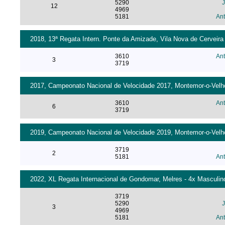
5290
J
12
4969
5181
Ant
2018, 13ª Regata Intern. Ponte da Amizade, Vila Nova de Cerveira 
3610
An
3
3719
2017, Campeonato Nacional de Velocidade 2017, Montemor-o-Velho [
3610
An
6
3719
2019, Campeonato Nacional de Velocidade 2019, Montemor-o-Velho 
3719
2
5181
Ant
2022, XL Regata Internacional de Gondomar, Melres - 4x Masculino
3719
5290
J
3
4969
5181
Ant