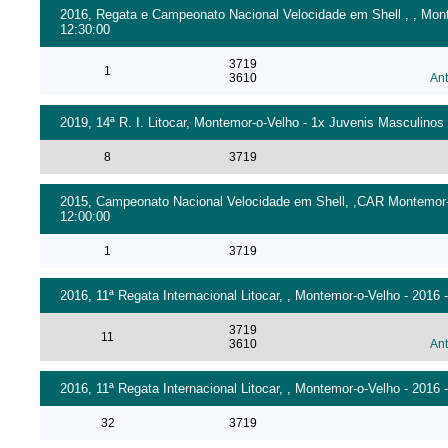
2016, Regata e Campeonato Nacional Velocidade em Shell , , Monte
12:30:00
3719
1
3610
An
2019, 14ª R. I. Litocar, Montemor-o-Velho - 1x Juvenis Masculinos 
8
3719
2015, Campeonato Nacional Velocidade em Shell, ,CAR Montemor-o-V
12:00:00
1
3719
2016, 11ª Regata Internacional Litocar, , Montemor-o-Velho - 2016 -
3719
11
3610
An
2016, 11ª Regata Internacional Litocar, , Montemor-o-Velho - 2016 -
32
3719