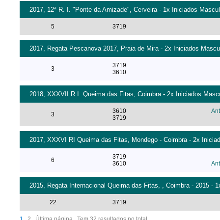
2017, 12ª R. I. "Ponte da Amizade", Cerveira - 1x Iniciados Mascul
5
3719
2017, Regata Pescanova 2017, Praia de Mira - 2x Iniciados Mascul
3719
3
3610
2018, XXXVII R.I. Queima das Fitas, Coimbra - 2x Iniciados Mascu
3610
An
3
3719
2017, XXXVI RI Queima das Fitas, Mondego - Coimbra - 2x Iniciad
3719
6
3610
An
2015, Regata Internacional Queima das Fitas, , Coimbra - 2015 - 1
22
3719
1
2
Última página
Tem 32 resultados no total