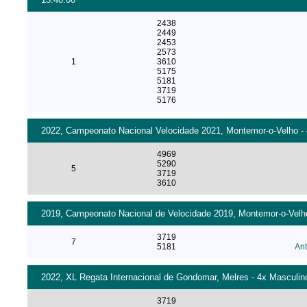
2438
2449
2453
2573
1
3610
5175
5181
3719
5176
2022, Campeonato Nacional Velocidade 2021, Montemor-o-Velho - 4
4969
5290
5
3719
3610
2019, Campeonato Nacional de Velocidade 2019, Montemor-o-Velho
3719
7
5181
Ant
2022, XL Regata Internacional de Gondomar, Melres - 4x Masculin
3719