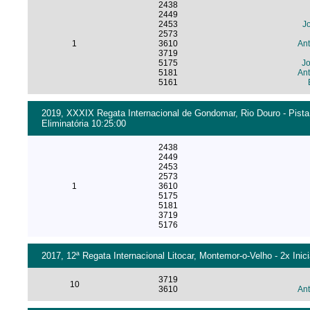
2438
2449
2453
J
2573
1
3610
An
3719
5175
Jo
5181
Ant
5161
2019, XXXIX Regata Internacional de Gondomar, Rio Douro - Pista
Eliminatória 10:25:00
2438
2449
2453
2573
1
3610
5175
5181
3719
5176
2017, 12ª Regata Internacional Litocar, Montemor-o-Velho - 2x Inic
3719
10
3610
An