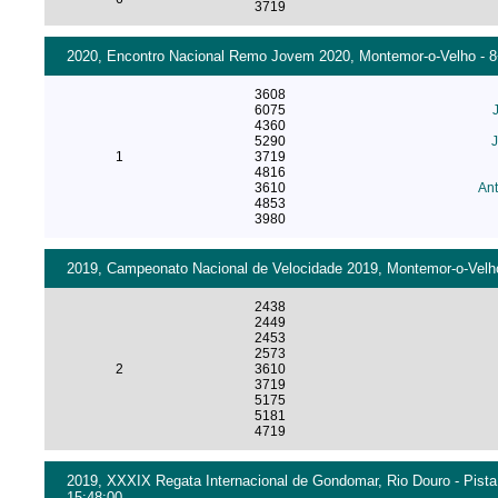
3719
2020, Encontro Nacional Remo Jovem 2020, Montemor-o-Velho - 8+
3608
6075
4360
5290
J
1
3719
4816
3610
An
4853
3980
2019, Campeonato Nacional de Velocidade 2019, Montemor-o-Velho
2438
2449
2453
2573
2
3610
3719
5175
5181
4719
2019, XXXIX Regata Internacional de Gondomar, Rio Douro - Pista
15:48:00