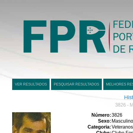
VER RESULTADOS
PESQUISAR RESULTADOS
MELHORES RE
His
3826 - 
Número:
3826
Sexo:
Masculin
Categoria:
Veteranos
Clube:
Clube Ferr