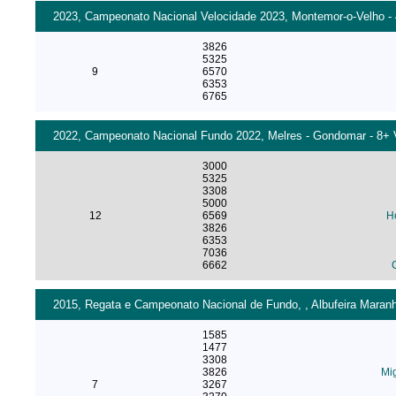
2023, Campeonato Nacional Velocidade 2023, Montemor-o-Velho - 4
3826
5325
9
6570
6353
6765
2022, Campeonato Nacional Fundo 2022, Melres - Gondomar - 8+ V
3000
5325
3308
5000
12
6569
H
3826
6353
7036
6662
2015, Regata e Campeonato Nacional de Fundo, , Albufeira Maran
1585
1477
3308
3826
Mi
7
3267