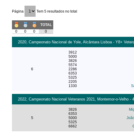
Página
Tem 5 resultados no total
TOTAL
0
0
0
0
2020, Campeonato Nacional de Yole, Alcântara Lisboa - Y8+ Veter
3912
5000
3826
5574
6
2286
6353
5325
2205
1330
S
2022, Campeonato Nacional Veteranos 2021, Montemor-o-Velho - 4
3826
Mi
6353
5
5000
João
5325
6662