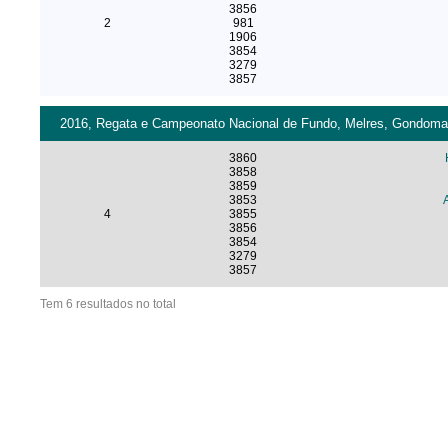
3856
2
981
1906
3854
3279
3857
2016, Regata e Campeonato Nacional de Fundo, Melres, Gondomar 
3860
3858
3859
3853
4
3855
3856
3854
3279
3857
Tem 6 resultados no total