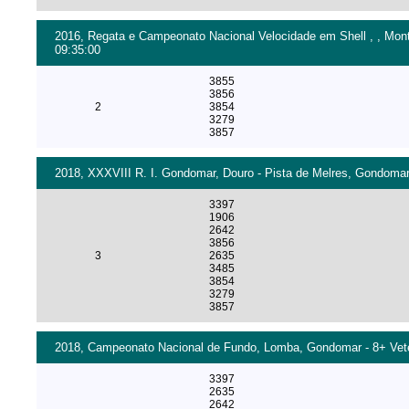
2016, Regata e Campeonato Nacional Velocidade em Shell , , Mont
09:35:00
3855
3856
2
3854
3279
3857
2018, XXXVIII R. I. Gondomar, Douro - Pista de Melres, Gondomar
3397
1906
2642
3856
3
2635
3485
3854
3279
3857
2018, Campeonato Nacional de Fundo, Lomba, Gondomar - 8+ Vete
3397
2635
2642