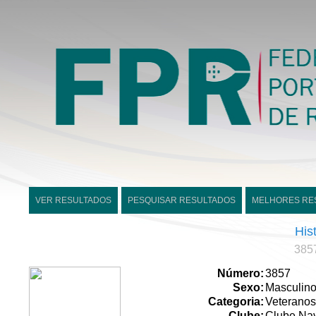
VER RESULTADOS
PESQUISAR RESULTADOS
MELHORES RE
His
3857
Número:
3857
Sexo:
Masculin
Categoria:
Veteranos
Clube:
Clube Nav