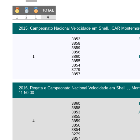
TOTAL
1
2
1
4
2015, Campeonato Nacional Velocidade em Shell, ,CAR Montemor-o
3853
3858
3859
3856
1
3860
3855
3854
3279
3857
2016, Regata e Campeonato Nacional Velocidade em Shell , , Mont
11:50:00
3860
3858
3853
3855
4
3859
3856
3854
3279
3857