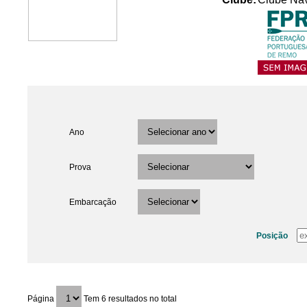
Ano
Prova
Embarcação
Posição
Página
Tem 6 resultados no total