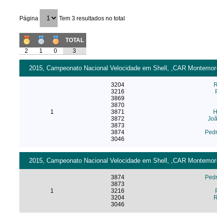
Página
Tem 3 resultados no total
TOTAL
2
1
0
3
2015, Campeonato Nacional Velocidade em Shell, ,CAR Montemor-o
3204
R
3216
3869
3870
1
3871
H
3872
Joã
3873
3874
Ped
3046
2015, Campeonato Nacional Velocidade em Shell, ,CAR Montemor-o
3874
Ped
3873
1
3216
3204
R
3046