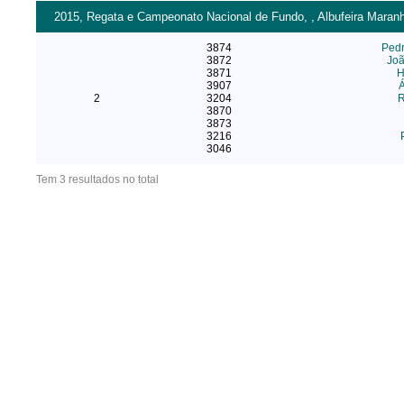
2015, Regata e Campeonato Nacional de Fundo, , Albufeira Maran
3874
Ped
3872
Joã
3871
H
3907
2
3204
R
3870
3873
3216
3046
Tem 3 resultados no total