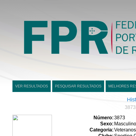
VER RESULTADOS
PESQUISAR RESULTADOS
MELHORES RE
His
3873
Número:
3873
Sexo:
Masculin
Categoria:
Veteranos
Clube:
Sporting 