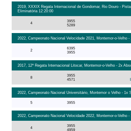
2019, XXXIX Regata Internacional de Gondomar, Rio Douro - Pista
Eliminatória 12:20:00
3955
4
5289
2022, Campeonato Nacional Velocidade 2021, Montemor-o-Velho - 2
6395
2
3955
2017, 12ª Regata Internacional Litocar, Montemor-o-Velho - 2x Abs
3955
8
4571
2022, Campeonato Nacional Universitário, Montemor o Velho - 1x S
5
3955
2022, Campeonato Nacional Velocidade 2022, Montemor-o-Velho - 2
3955
4
4959