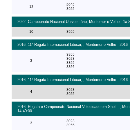
5045
12
3955
2022, Campeonato Nacional Universitário, Montemor o Velho - 1x 
10
3955
2016, 11ª Regata Internacional Litocar, , Montemor-o-Velho - 2016 
3955
3023
3
3355
3356
2016, 11ª Regata Internacional Litocar, , Montemor-o-Velho - 2016 
3023
4
3955
2016, Regata e Campeonato Nacional Velocidade em Shell , , Monte
14:40:00
3023
3
3955