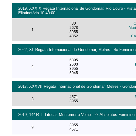
2019, XXXIX Regata Internacional de Gondomar, Rio Douro - Pista
Eliminatória 10:40:00
30
C
2678
Mari
1
3955
4852
Ca
2022, XL Regata Internacional de Gondomar, Melres - 4x Femininos
6395
2603
4
3955
5045
2017, XXXVII Regata Internacional de Gondomar, Melres - Gondoma
4571
3
3955
2019, 14ª R. I. Litocar, Montemor-o-Velho - 2x Absolutos Femininos
3955
9
4571