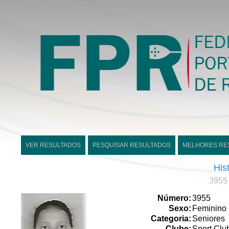
VER RESULTADOS
PESQUISAR RESULTADOS
MELHORES RE
His
3955 
Número:
3955
Sexo:
Feminino
Categoria:
Seniores
Clube:
Sport Clu