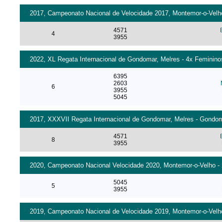
2017, Campeonato Nacional de Velocidade 2017, Montemor-o-Velho 
4571
4
3955
2022, XL Regata Internacional de Gondomar, Melres - 4x Femininos
6395
2603
6
3955
5045
2017, XXXVII Regata Internacional de Gondomar, Melres - Gondoma
4571
8
3955
2020, Campeonato Nacional Velocidade 2020, Montemor-o-Velho - 2
5045
5
3955
2019, Campeonato Nacional de Velocidade 2019, Montemor-o-Velho 