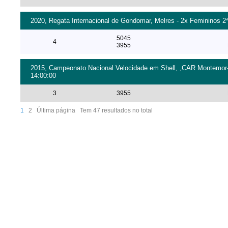
2020, Regata Internacional de Gondomar, Melres - 2x Femininos 2ª 
5045
4
3955
2015, Campeonato Nacional Velocidade em Shell, ,CAR Montemor-o-
14:00:00
3
3955
1
2
Última página
Tem 47 resultados no total