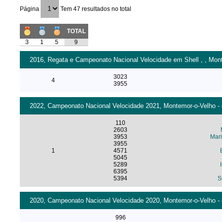
Página
Tem 47 resultados no total
TOTAL
3
1
5
9
2016, Regata e Campeonato Nacional Velocidade em Shell , , Mont
3023
4
3955
2022, Campeonato Nacional Velocidade 2021, Montemor-o-Velho - 
110
2603
3953
Mar
3955
1
4571
5045
5289
6395
5394
S
2020, Campeonato Nacional Velocidade 2020, Montemor-o-Velho - 
996