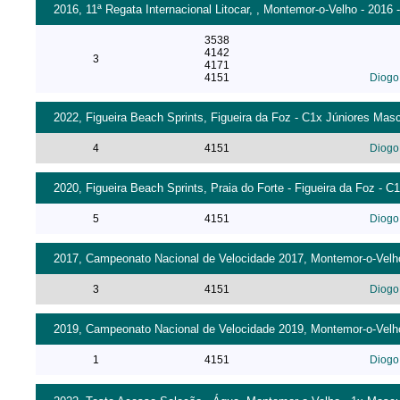
2016, 11ª Regata Internacional Litocar, , Montemor-o-Velho - 2016 
3538
4142
3
4171
4151
Diogo
2022, Figueira Beach Sprints, Figueira da Foz - C1x Júniores Masc
4
4151
Diogo
2020, Figueira Beach Sprints, Praia do Forte - Figueira da Foz - C
5
4151
Diogo
2017, Campeonato Nacional de Velocidade 2017, Montemor-o-Velho [
3
4151
Diogo
2019, Campeonato Nacional de Velocidade 2019, Montemor-o-Velho 
1
4151
Diogo