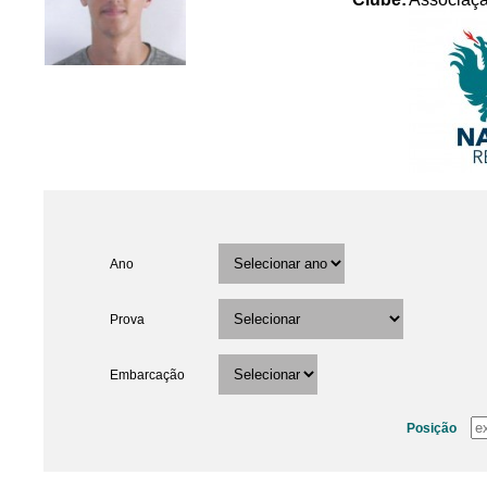
Ano
Prova
Embarcação
Posição