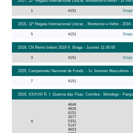
2017, 12ª Regata Internacional Litocar, Montemor-o-Velho - 1x Inic
1
4151
Diogo
2016, 11ª Regata Internacional Litocar, , Montemor-o-Velho - 2016 
5
4151
Diogo
2018, CN Remo Indoor 2018 II, Braga - Juvenis 11:00:00
3
4151
Diogo
2020, Campeonato Nacional de Fundo, - 1x Júniores Masculinos - 
7
4151
2019, XXXVIII R. I. Queima das Fitas, Coimbra - Mondego - Parqu
4648
4826
4151
3577
4
5331
5147
4653