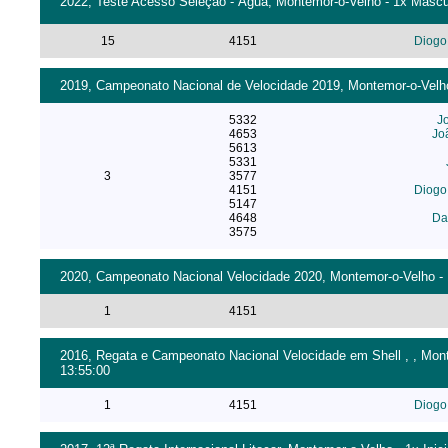
2022, Teste Acesso Seleção - Água, Montemor-o-Velho - 1x Mascul
15
4151
Diogo
2019, Campeonato Nacional de Velocidade 2019, Montemor-o-Velho 
5332
J
4653
Jo
5613
5331
3
3577
4151
Diogo
5147
4648
Da
3575
2020, Campeonato Nacional Velocidade 2020, Montemor-o-Velho - 1
1
4151
2016, Regata e Campeonato Nacional Velocidade em Shell , , Monte
13:55:00
1
4151
Diogo