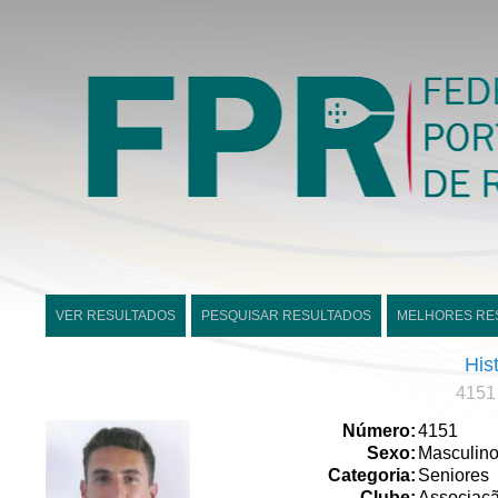
VER RESULTADOS
PESQUISAR RESULTADOS
MELHORES RE
His
4151 
Número:
4151
Sexo:
Masculin
Categoria:
Seniores
Clube:
Associaçã