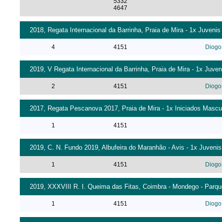
5332
4647
2018, Regata Internacional da Barrinha, Praia de Mira - 1x Juvenis
4
4151
Diogo
2019, V Regata Internacional da Barrinha, Praia de Mira - 1x Juve
2
4151
Diogo
2017, Regata Pescanova 2017, Praia de Mira - 1x Iniciados Mascul
1
4151
2019, C. N. Fundo 2019, Albufeira do Maranhão - Avis - 1x Juvenis
1
4151
Diogo
2019, XXXVIII R. I. Queima das Fitas, Coimbra - Mondego - Parqu
1
4151
Diogo