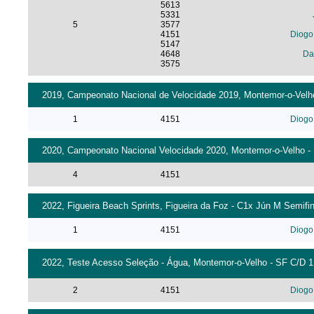
5613
5331
5
3577
4151
Diogo
5147
4648
Da
3575
2019, Campeonato Nacional de Velocidade 2019, Montemor-o-Velho 
1
4151
Diogo
2020, Campeonato Nacional Velocidade 2020, Montemor-o-Velho - 1
4
4151
2022, Figueira Beach Sprints, Figueira da Foz - C1x Jún M Semifin
1
4151
Diogo
2022, Teste Acesso Seleção - Água, Montemor-o-Velho - SF C/D 1 
2
4151
Diogo