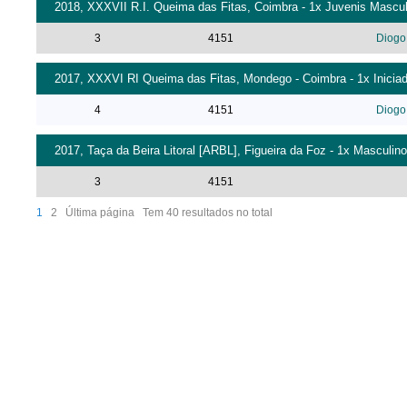
2018, XXXVII R.I. Queima das Fitas, Coimbra - 1x Juvenis Mascul
3
4151
Diogo
2017, XXXVI RI Queima das Fitas, Mondego - Coimbra - 1x Iniciad
4
4151
Diogo
2017, Taça da Beira Litoral [ARBL], Figueira da Foz - 1x Masculino
3
4151
1
2
Última página
Tem 40 resultados no total