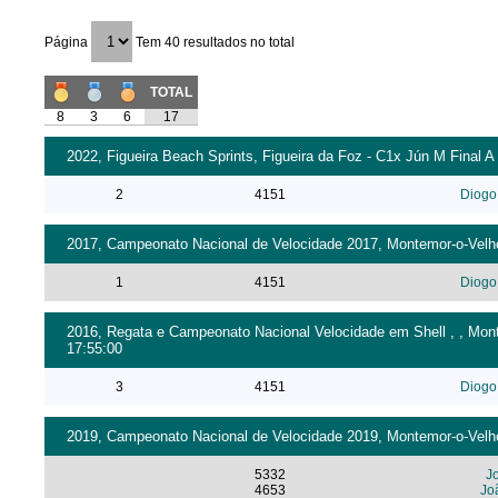
Página
Tem 40 resultados no total
TOTAL
8
3
6
17
2022, Figueira Beach Sprints, Figueira da Foz - C1x Jún M Final A 
2
4151
Diogo
2017, Campeonato Nacional de Velocidade 2017, Montemor-o-Velho 
1
4151
Diogo
2016, Regata e Campeonato Nacional Velocidade em Shell , , Monte
17:55:00
3
4151
Diogo
2019, Campeonato Nacional de Velocidade 2019, Montemor-o-Velho
5332
J
4653
Jo