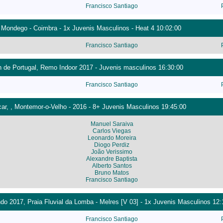
Francisco Santiago
Mondego - Coimbra - 1x Juvenis Masculinos - Heat 4 10:02:00
Francisco Santiago
de Portugal, Remo Indoor 2017 - Juvenis masculinos 16:30:00
Francisco Santiago
ocar, , Montemor-o-Velho - 2016 - 8+ Juvenis Masculinos 19:45:00
Manuel Saraiva
Carlos Viegas
Leonardo Moreira
Diogo Perdiz
João Verissimo
Alexandre Baptista
Alberto Santos
Bruno Matos
Francisco Santiago
o 2017, Praia Fluvial da Lomba - Melres [V 03] - 1x Juvenis Masculinos 12:
Francisco Santiago