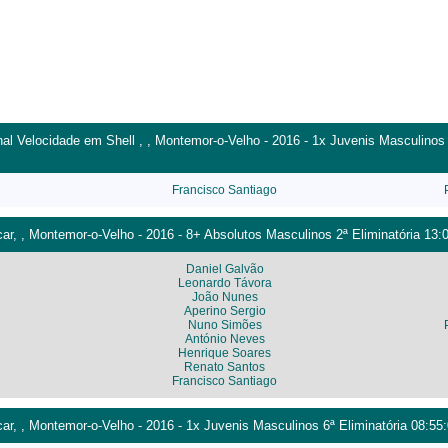
 Velocidade em Shell , , Montemor-o-Velho - 2016 - 1x Juvenis Masculinos 1
Francisco Santiago
car, , Montemor-o-Velho - 2016 - 8+ Absolutos Masculinos 2ª Eliminatória 13:
Daniel Galvão
Leonardo Távora
João Nunes
Aperino Sergio
Nuno Simões
António Neves
Henrique Soares
Renato Santos
Francisco Santiago
car, , Montemor-o-Velho - 2016 - 1x Juvenis Masculinos 6ª Eliminatória 08:55