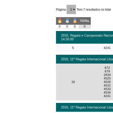
Página
Tem 7 resultados no total
TOTAL
0
0
0
0
2016, Regata e Campeonato Nacional
14:50:00
5
4241
2016, 11ª Regata Internacional Lito
672
679
2634
4525
16
4526
4532
4533
4534
4241
2016, 11ª Regata Internacional Lito