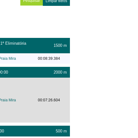
Limpar filtros
ª Eliminatória
1500 m
Praia Mira
00:08:39.384
00:00
2000 m
Praia Mira
00:07:26.604
:00
500 m