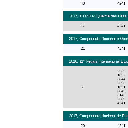
43
4241
2017, XXXVI RI Queima das Fitas, 
17
4241
2017, Campeonato Nacional e Open 
21
4241
2016, 11ª Regata Internacional Lit
2535
1852
3844
2396
7
1851
3845
3143
2389
4241
2017, Campeonato Nacional de Fund
20
4241