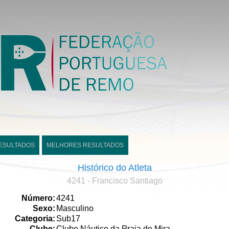
ESULTADOS
MELHORES RESULTADOS
Histórico do Atleta
4241 - Francisco Santiago
Número:
4241
Sexo:
Masculino
Categoria:
Sub17
Clube:
Clube Náutico da Praia de Mira