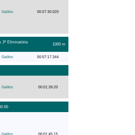
Galitos
00:07:30.020
 3ª Eliminatória
1000 m
Galitos
00:07:17.344
Galitos
00:01:39.20
30:00
Galitos
00:01:45.15