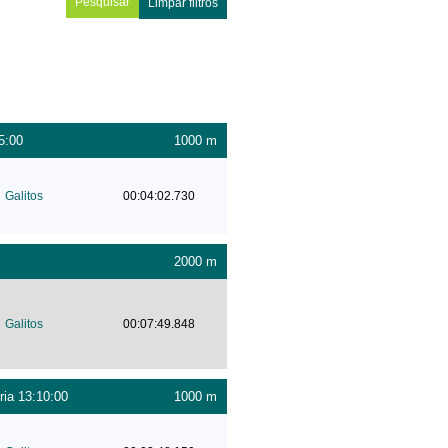
Limpar filtros
5:00
1000 m
Galitos
00:04:02.730
2000 m
Galitos
00:07:49.848
ria 13:10:00
1000 m