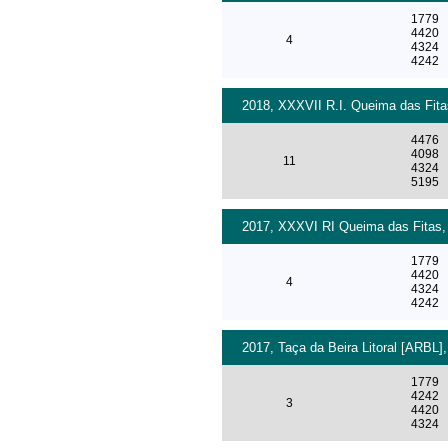
1779
4420
4
4324
4242
2018, XXXVII R.I. Queima das Fita
4476
4098
11
4324
5195
2017, XXXVI RI Queima das Fitas, 
1779
4420
4
4324
4242
2017, Taça da Beira Litoral [ARBL],
1779
4242
3
4420
4324