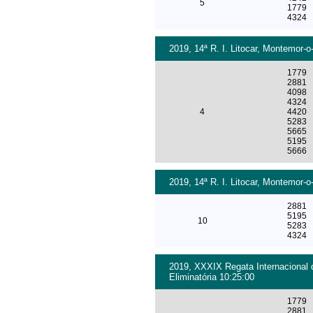
5
1779
4324
2019, 14ª R. I. Litocar, Montemor-o
1779
2881
4098
4324
4
4420
5283
5665
5195
5666
2019, 14ª R. I. Litocar, Montemor-o
2881
5195
10
5283
4324
2019, XXXIX Regata Internacional 
Eliminatória 10:25:00
1779
2881