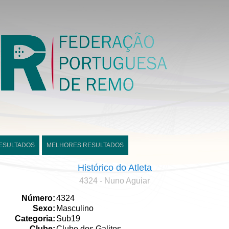
ESULTADOS
MELHORES RESULTADOS
Histórico do Atleta
4324 - Nuno Aguiar
Número:
4324
Sexo:
Masculino
Categoria:
Sub19
Clube:
Clube dos Galitos