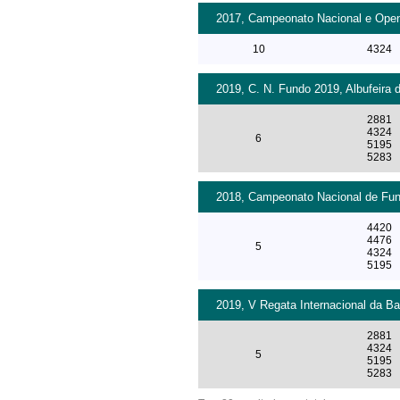
2017, Campeonato Nacional e Open 
10
4324
2019, C. N. Fundo 2019, Albufeira 
2881
4324
6
5195
5283
2018, Campeonato Nacional de Fun
4420
4476
5
4324
5195
2019, V Regata Internacional da Bar
2881
4324
5
5195
5283