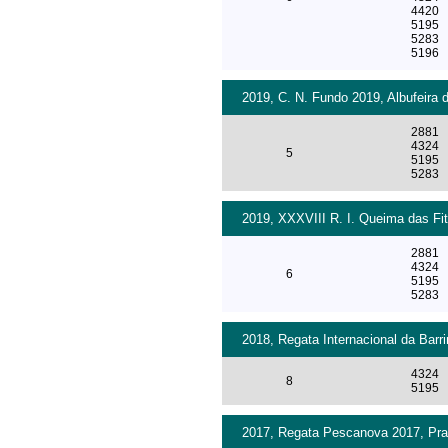
4420
5195
5283
5196
2019, C. N. Fundo 2019, Albufeira 
2881
4324
5
5195
5283
2019, XXXVIII R. I. Queima das Fit
2881
4324
6
5195
5283
2018, Regata Internacional da Barri
4324
8
5195
2017, Regata Pescanova 2017, Praia