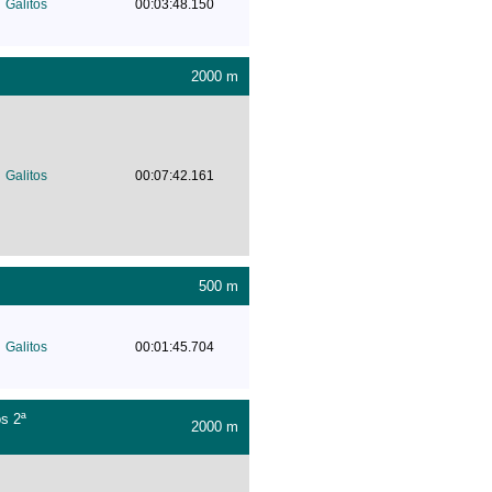
Galitos
00:03:48.150
2000 m
Galitos
00:07:42.161
500 m
Galitos
00:01:45.704
s 2ª
2000 m