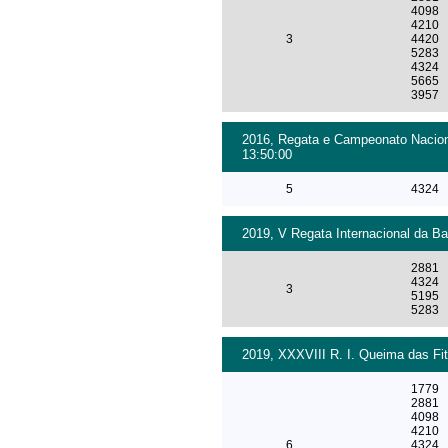
4098
4210
3
4420
5283
4324
5665
3957
2016, Regata e Campeonato Nacional
13:50:00
5
4324
2019, V Regata Internacional da Bar
2881
4324
3
5195
5283
2019, XXXVIII R. I. Queima das Fi
1779
2881
4098
4210
6
4324