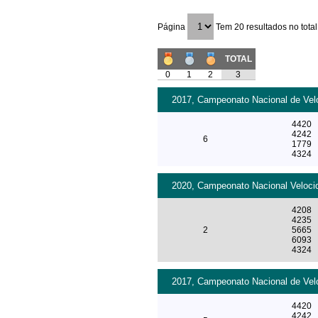
Página
Tem 20 resultados no total
TOTAL
0
1
2
3
2017, Campeonato Nacional de Velo
4420
4242
6
1779
4324
2020, Campeonato Nacional Velocid
4208
4235
2
5665
6093
4324
2017, Campeonato Nacional de Veloc
4420
4242