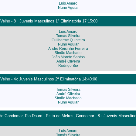
Luís Amaro
Nuno Aguiar
-Velho - 8+ Juvenis Masculinos 1ª Eliminatória 17:15:00
Luís Amaro
Tomás Silveira
Guilherme Quinteiro
Nuno Aguiar
André Reisinho Ferreira
Simão Machado
João Moreto Santos
André Oliveira
Rodrigo Bio
-Velho - 4x Juvenis Masculinos 2ª Eliminatória 14:40:00
Tomás Silveira
André Oliveira
Simão Machado
Nuno Aguiar
de Gondomar, Rio Douro - Pista de Melres, Gondomar - 8+ Juvenis Masculino
Luís Amaro
Tomás Silveira