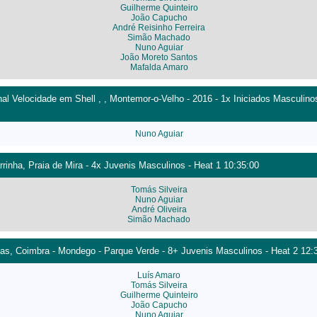
Guilherme Quinteiro
João Capucho
André Reisinho Ferreira
Simão Machado
Nuno Aguiar
João Moreto Santos
Mafalda Amaro
 Velocidade em Shell , , Montemor-o-Velho - 2016 - 1x Iniciados Masculinos
Nuno Aguiar
rinha, Praia de Mira - 4x Juvenis Masculinos - Heat 1 10:35:00
Tomás Silveira
Nuno Aguiar
André Oliveira
Simão Machado
tas, Coimbra - Mondego - Parque Verde - 8+ Juvenis Masculinos - Heat 2 12:
Luís Amaro
Tomás Silveira
Guilherme Quinteiro
João Capucho
Nuno Aguiar