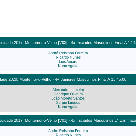
cidade 2017, Montemor-o-Velho [V03] - 4x Iniciados Masculinos Final A 17:4
André Reisinho Ferreira
Ricardo Nunes
Luís Amaro
Nuno Aguiar
ade 2020, Montemor-o-Velho - 4+ Júniores Masculinos Final A 13:45:00
Alexandre Lameiro
Henrique Oliveira
João Moreto Santos
Sérgio Limões
Nuno Aguiar
idade 2017, Montemor-o-Velho [V03] - 4x Iniciados Masculinos 1ª Eliminató
André Reisinho Ferreira
Ricardo Nunes