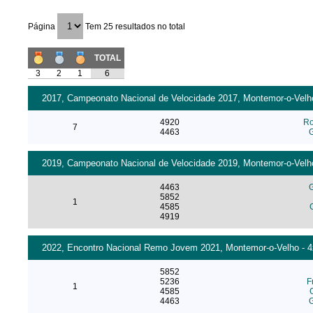
Página
Tem 25 resultados no total
TOTAL
3
2
1
6
2017, Campeonato Nacional de Velocidade 2017, Montemor-o-Velho 
4920
Ro
7
4463
G
2019, Campeonato Nacional de Velocidade 2019, Montemor-o-Velho 
4463
G
5852
1
4585
4919
2022, Encontro Nacional Remo Jovem 2021, Montemor-o-Velho - 4x
5852
5236
F
1
4585
4463
G