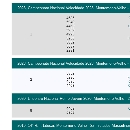
2023, Campeonato Nacional Velocidade 2023, Montemor-o-Velho - 8
4585
5940
4463
G
5939
1
4995
5236
F
5852
5687
2281
2023, Campeonato Nacional Velocidade 2023, Montemor-o-Velho - 4
5852
5236
F
2
4585
4463
G
2020, Encontro Nacional Remo Jovem 2020, Montemor-o-Velho - 2x
4463
G
9
5852
2019, 14ª R. I. Litocar, Montemor-o-Velho - 2x Iniciados Masculinos