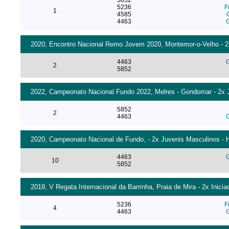
5852
5236
F
1
4585
4463
G
2020, Encontro Nacional Remo Jovem 2020, Montemor-o-Velho - 2x
4463
G
2
5852
2022, Campeonato Nacional Fundo 2022, Melres - Gondomar - 2x J
5852
2
4463
G
2020, Campeonato Nacional de Fundo, - 2x Juvenis Masculinos - H
4463
G
10
5852
2019, V Regata Internacional da Barrinha, Praia de Mira - 2x Inici
5236
F
4
4463
G