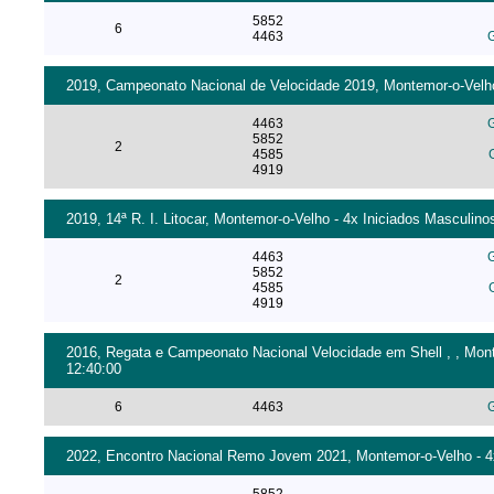
5852
6
4463
G
2019, Campeonato Nacional de Velocidade 2019, Montemor-o-Velho 
4463
G
5852
2
4585
4919
2019, 14ª R. I. Litocar, Montemor-o-Velho - 4x Iniciados Masculinos
4463
G
5852
2
4585
4919
2016, Regata e Campeonato Nacional Velocidade em Shell , , Monte
12:40:00
6
4463
G
2022, Encontro Nacional Remo Jovem 2021, Montemor-o-Velho - 4x