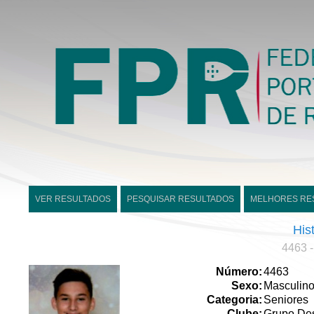
VER RESULTADOS
PESQUISAR RESULTADOS
MELHORES RE
His
4463 -
Número:
4463
Sexo:
Masculin
Categoria:
Seniores
Clube:
Grupo Des