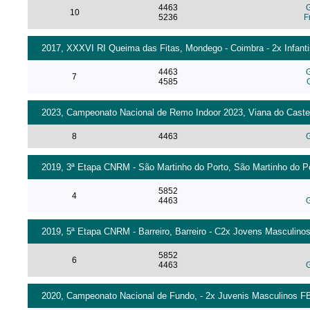
4463
G
10
5236
F
2017, XXXVI RI Queima das Fitas, Mondego - Coimbra - 2x Infanti
4463
G
7
4585
2023, Campeonato Nacional de Remo Indoor 2023, Viana do Castelo
8
4463
G
2019, 3ª Etapa CNRM - São Martinho do Porto, São Martinho do Po
5852
4
4463
G
2019, 5ª Etapa CNRM - Barreiro, Barreiro - C2x Jovens Masculinos
5852
6
4463
G
2020, Campeonato Nacional de Fundo, - 2x Juvenis Masculinos F