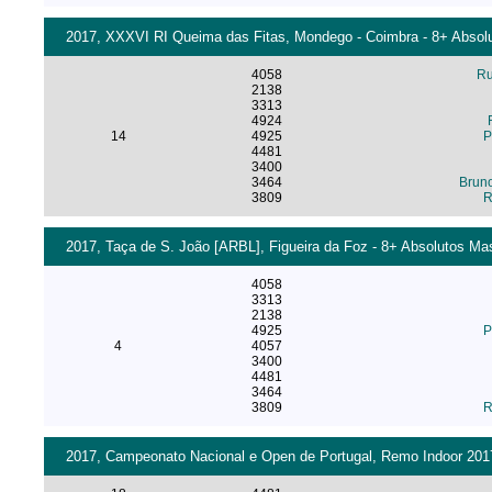
2017, XXXVI RI Queima das Fitas, Mondego - Coimbra - 8+ Absolu
4058
Ru
2138
3313
4924
14
4925
P
4481
3400
3464
Bruno
3809
R
2017, Taça de S. João [ARBL], Figueira da Foz - 8+ Absolutos Mas
4058
3313
2138
4925
P
4
4057
3400
4481
3464
3809
R
2017, Campeonato Nacional e Open de Portugal, Remo Indoor 2017