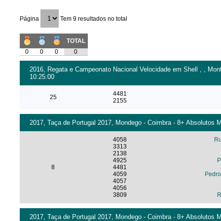
Página
Tem 9 resultados no total
TOTAL
0
0
0
0
2016, Regata e Campeonato Nacional Velocidade em Shell , , Mont
10:25:00
4481
25
2155
2017, Taça de Portugal 2017, Mondego - Coimbra - 8+ Absolutos M
4058
Ru
3313
2138
4925
P
8
4481
4059
Pedro
4057
4056
3809
R
2017, Taça de Portugal 2017, Mondego - Coimbra - 8+ Absolutos Ma