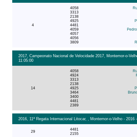
4058
Ru
3313
2138
4925
P
4
4481
4059
Pedro
4057
4056
3809
R
2017, Campeonato Nacional de Velocidade 2017, Montemor-o-Velho 
11:05:00
4058
Ru
4924
3313
2138
14
4925
P
3464
Bruno
3400
4481
2389
2016, 11ª Regata Internacional Litocar, , Montemor-o-Velho - 2016 
4481
29
2155