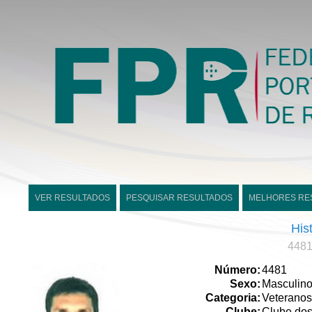
VER RESULTADOS
PESQUISAR RESULTADOS
MELHORES RE
His
4481
Número:
4481
Sexo:
Masculin
Categoria:
Veteranos
Clube:
Clube dos