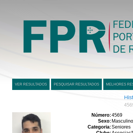
VER RESULTADOS
PESQUISAR RESULTADOS
MELHORES RE
His
456
Número:
4569
Sexo:
Masculin
Categoria:
Seniores
Clube:
Associaçã