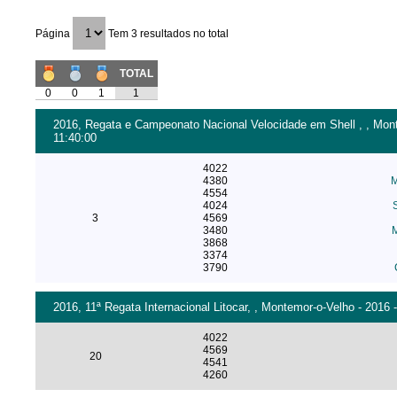
Página
Tem 3 resultados no total
TOTAL
0
0
1
1
2016, Regata e Campeonato Nacional Velocidade em Shell , , Mont
11:40:00
4022
4380
M
4554
4024
3
4569
3480
M
3868
3374
3790
2016, 11ª Regata Internacional Litocar, , Montemor-o-Velho - 2016 
4022
4569
20
4541
4260