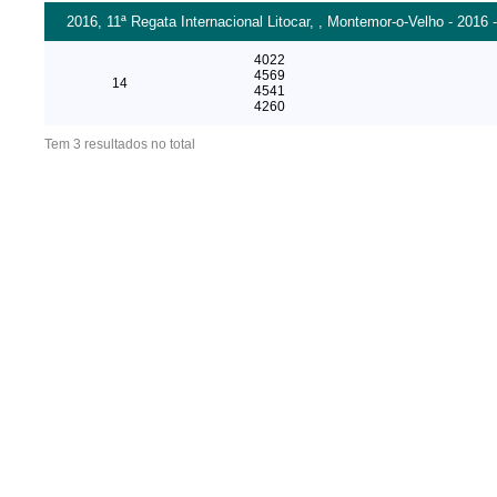
2016, 11ª Regata Internacional Litocar, , Montemor-o-Velho - 2016 
4022
4569
14
4541
4260
Tem 3 resultados no total