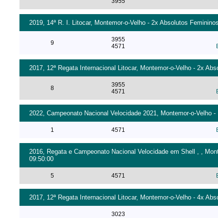
3955
2019, 14ª R. I. Litocar, Montemor-o-Velho - 2x Absolutos Femininos
3955
9
4571
2017, 12ª Regata Internacional Litocar, Montemor-o-Velho - 2x Abs
3955
8
4571
2022, Campeonato Nacional Velocidade 2021, Montemor-o-Velho - 1
1
4571
2016, Regata e Campeonato Nacional Velocidade em Shell , , Monte
09:50:00
5
4571
2017, 12ª Regata Internacional Litocar, Montemor-o-Velho - 4x Abs
3023