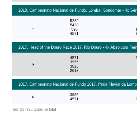
2018, Campeonato Nacional de Fundo, Lomba, Gondomar - 4x Séni
5289
5428
1
590
4571
2017, Head of the Douro Race 2017, Rio Douro - 4x Absolutos Fem
4571
3955
6
3023
2618
2017, Campeonato Nacional de Fundo 2017, Praia Fluvial da Lomba
3955
4
4571
Tem 29 resultados no total