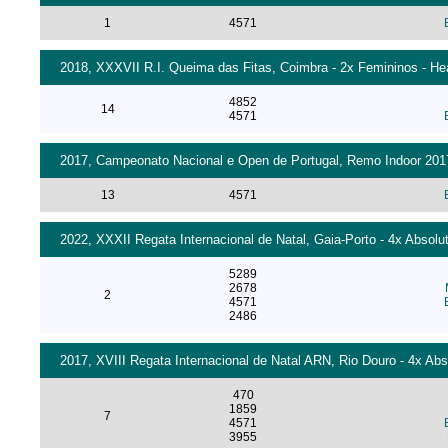
1
4571
2018, XXXVII R.I. Queima das Fitas, Coimbra - 2x Femininos - He
4852
14
4571
2017, Campeonato Nacional e Open de Portugal, Remo Indoor 2017 
13
4571
2022, XXXII Regata Internacional de Natal, Gaia-Porto - 4x Absolu
5289
2678
2
4571
2486
2017, XVIII Regata Internacional de Natal ARN, Rio Douro - 4x Ab
470
1859
7
4571
3955