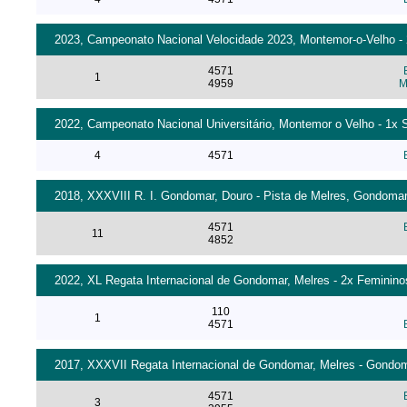
2023, Campeonato Nacional Velocidade 2023, Montemor-o-Velho - 2
4571
1
4959
M
2022, Campeonato Nacional Universitário, Montemor o Velho - 1x S
4
4571
2018, XXXVIII R. I. Gondomar, Douro - Pista de Melres, Gondomar
4571
11
4852
2022, XL Regata Internacional de Gondomar, Melres - 2x Femininos
110
1
4571
2017, XXXVII Regata Internacional de Gondomar, Melres - Gondoma
4571
3