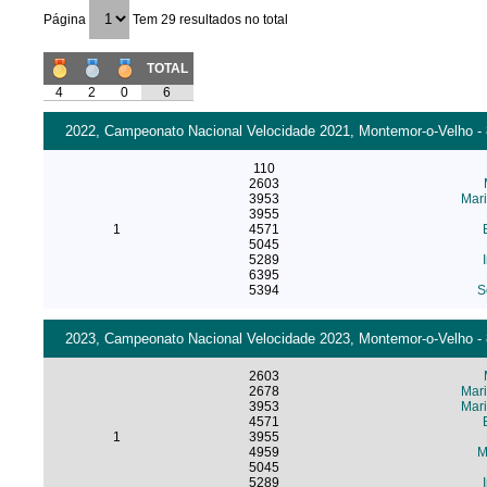
Página
Tem 29 resultados no total
TOTAL
4
2
0
6
2022, Campeonato Nacional Velocidade 2021, Montemor-o-Velho - 
110
2603
3953
Mar
3955
1
4571
5045
5289
6395
5394
S
2023, Campeonato Nacional Velocidade 2023, Montemor-o-Velho - 
2603
2678
Mari
3953
Mar
4571
1
3955
4959
M
5045
5289