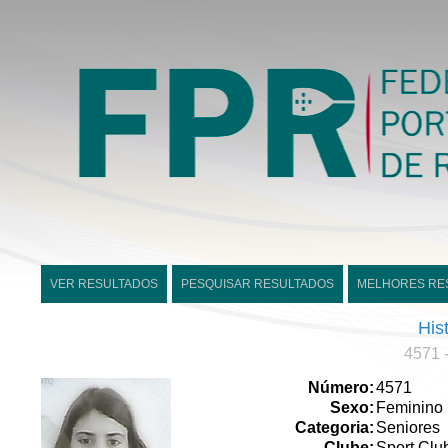
VER RESULTADOS
PESQUISAR RESULTADOS
MELHORES RE
His
4571 
Número:
4571
Sexo:
Feminino
Categoria:
Seniores
Clube:
Sport Clu