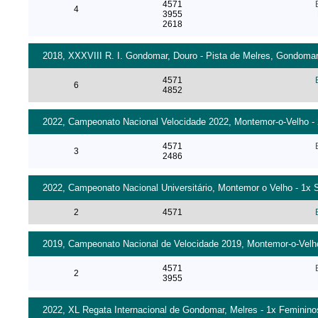
4571
4
3955
2618
2018, XXXVIII R. I. Gondomar, Douro - Pista de Melres, Gondomar 
4571
6
4852
2022, Campeonato Nacional Velocidade 2022, Montemor-o-Velho - 2
4571
3
2486
2022, Campeonato Nacional Universitário, Montemor o Velho - 1x S
2
4571
2019, Campeonato Nacional de Velocidade 2019, Montemor-o-Velho 
4571
2
3955
2022, XL Regata Internacional de Gondomar, Melres - 1x Femininos