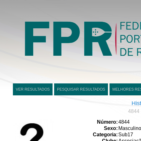
VER RESULTADOS
PESQUISAR RESULTADOS
MELHORES RE
His
4844 
Número:
4844
Sexo:
Masculin
Categoria:
Sub17
Clube:
Associaçã