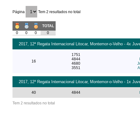
Página
Tem 2 resultados no total
TOTAL
0
0
0
0
2017, 12ª Regata Internacional Litocar, Montemor-o-Velho - 4x Juv
1751
4844
16
4680
J
3551
A
2017, 12ª Regata Internacional Litocar, Montemor-o-Velho - 1x Juv
40
4844
Tem 2 resultados no total