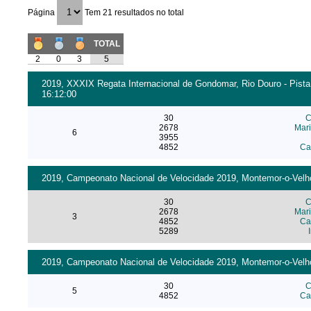
Página
Tem 21 resultados no total
TOTAL
2
0
3
5
2019, XXXIX Regata Internacional de Gondomar, Rio Douro - Pista
16:12:00
30
C
2678
Mari
6
3955
4852
Ca
2019, Campeonato Nacional de Velocidade 2019, Montemor-o-Velho 
30
C
2678
Mari
3
4852
Ca
5289
2019, Campeonato Nacional de Velocidade 2019, Montemor-o-Velho 
30
C
5
4852
Ca