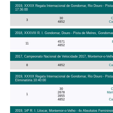
2019, XXXIX Regata Internacional de Gondomar, Rio Douro - Pista
17:36:00
30
C
3
4852
Ca
2018, XXXVIII R. I. Gondomar, Douro - Pista de Melres, Gondomar
4571
11
4852
2017, Campeonato Nacional de Velocidade 2017, Montemor-o-Velho 
8
4852
Ca
2019, XXXIX Regata Internacional de Gondomar, Rio Douro - Pista
Eliminatória 10:40:00
30
C
2678
Mari
1
3955
4852
Ca
2019, 14ª R. I. Litocar, Montemor-o-Velho - 4x Absolutos Femininos