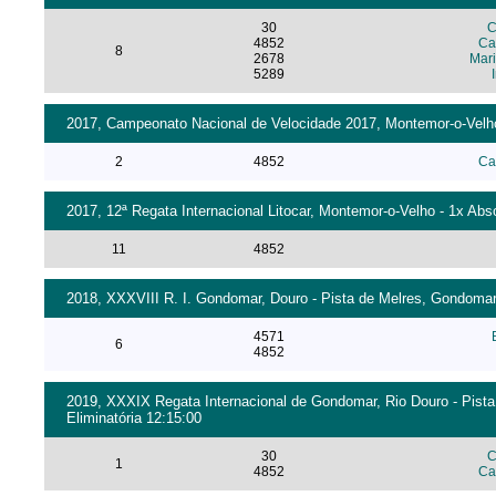
30
C
4852
Ca
8
2678
Mari
5289
2017, Campeonato Nacional de Velocidade 2017, Montemor-o-Velho 
2
4852
Ca
2017, 12ª Regata Internacional Litocar, Montemor-o-Velho - 1x Abs
11
4852
2018, XXXVIII R. I. Gondomar, Douro - Pista de Melres, Gondomar 
4571
6
4852
2019, XXXIX Regata Internacional de Gondomar, Rio Douro - Pista
Eliminatória 12:15:00
30
C
1
4852
Ca