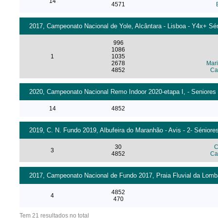
14
4571
2017, Campeonato Nacional de Yole, Alcântara - Lisboa - Y4x+ Sén
996
1086
1
1035
2678
Mari
4852
Ca
2020, Campeonato Nacional Remo Indoor 2020-etapa I, - Seniores
14
4852
2019, C. N. Fundo 2019, Albufeira do Maranhão - Avis - 2- Séniore
30
C
3
4852
Ca
2017, Campeonato Nacional de Fundo 2017, Praia Fluvial da Lomba
4852
4
470
Tem 21 resultados no total