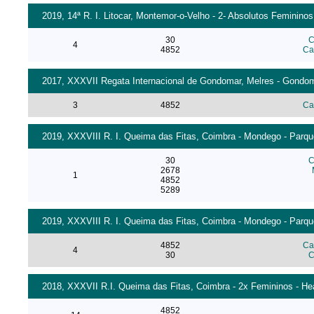
2019, 14ª R. I. Litocar, Montemor-o-Velho - 2- Absolutos Femininos
30
C
4
4852
Ca
2017, XXXVII Regata Internacional de Gondomar, Melres - Gondoma
3
4852
Ca
2019, XXXVIII R. I. Queima das Fitas, Coimbra - Mondego - Parque
30
C
2678
1
4852
5289
2019, XXXVIII R. I. Queima das Fitas, Coimbra - Mondego - Parque
4852
Ca
4
30
C
2018, XXXVII R.I. Queima das Fitas, Coimbra - 2x Femininos - He
4852