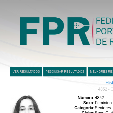
VER RESULTADOS
PESQUISAR RESULTADOS
MELHORES RE
His
4852 - C
Número:
4852
Sexo:
Feminino
Categoria:
Seniores
Clube:
Sport Clu