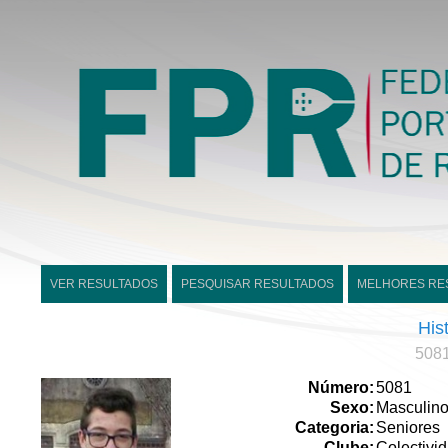
VER RESULTADOS
PESQUISAR RESULTADOS
MELHORES RE
His
5081
Número:
5081
Sexo:
Masculin
Categoria:
Seniores
Clube:
Colectivi