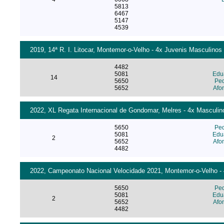
5813
6467
5147
4539
2019, 14ª R. I. Litocar, Montemor-o-Velho - 4x Juvenis Masculinos 
4482
5081
Edua
14
5650
Ped
5652
Afo
2022, XL Regata Internacional de Gondomar, Melres - 4x Masculino
5650
Ped
5081
Edua
2
5652
Afo
4482
2022, Campeonato Nacional Velocidade 2021, Montemor-o-Velho - 4
5650
Ped
5081
Edua
2
5652
Afo
4482