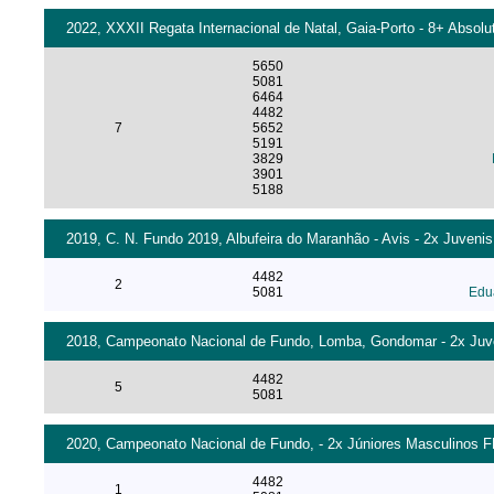
2022, XXXII Regata Internacional de Natal, Gaia-Porto - 8+ Absolu
5650
5081
6464
4482
7
5652
5191
3829
3901
5188
2019, C. N. Fundo 2019, Albufeira do Maranhão - Avis - 2x Juveni
4482
2
5081
Edua
2018, Campeonato Nacional de Fundo, Lomba, Gondomar - 2x Juve
4482
5
5081
2020, Campeonato Nacional de Fundo, - 2x Júniores Masculinos F
4482
1