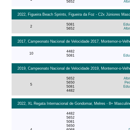
5652
Afo
2022, Figueira Beach Sprints, Figueira da Foz - C2x Júniores Masc
5081
Edua
2
5652
Afo
2017, Campeonato Nacional de Velocidade 2017, Montemor-o-Velho [
4482
10
5081
Edua
2019, Campeonato Nacional de Velocidade 2019, Montemor-o-Velho 
5652
Afo
5650
Ped
5
5081
Edua
4482
2022, XL Regata Internacional de Gondomar, Melres - 8+ Masculino
4482
5652
5081
5650
4
6068