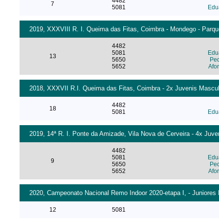
4482
7
5081
Edua
2019, XXXVIII R. I. Queima das Fitas, Coimbra - Mondego - Parqu
4482
5081
Edua
13
5650
Ped
5652
Afo
2018, XXXVII R.I. Queima das Fitas, Coimbra - 2x Juvenis Mascul
4482
18
5081
Edua
2019, 14ª R. I. Ponte da Amizade, Vila Nova de Cerveira - 4x Juve
4482
5081
Edua
9
5650
Ped
5652
Afo
2020, Campeonato Nacional Remo Indoor 2020-etapa I, - Juniores
12
5081