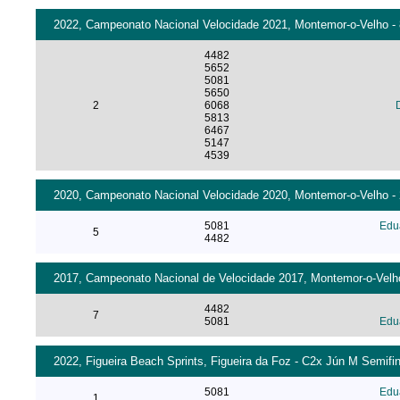
2022, Campeonato Nacional Velocidade 2021, Montemor-o-Velho - 8
4482
5652
5081
5650
2
6068
5813
6467
5147
4539
2020, Campeonato Nacional Velocidade 2020, Montemor-o-Velho - 2
5081
Edua
5
4482
2017, Campeonato Nacional de Velocidade 2017, Montemor-o-Velho 
4482
7
5081
Edua
2022, Figueira Beach Sprints, Figueira da Foz - C2x Jún M Semifin
5081
Edua
1