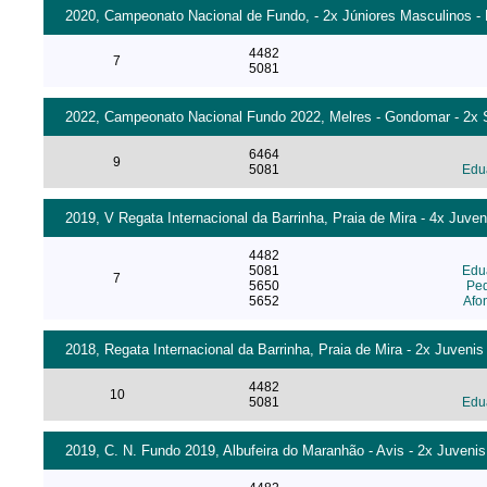
2020, Campeonato Nacional de Fundo, - 2x Júniores Masculinos - 
4482
7
5081
2022, Campeonato Nacional Fundo 2022, Melres - Gondomar - 2x S
6464
9
5081
Edua
2019, V Regata Internacional da Barrinha, Praia de Mira - 4x Juve
4482
5081
Edua
7
5650
Ped
5652
Afo
2018, Regata Internacional da Barrinha, Praia de Mira - 2x Juvenis
4482
10
5081
Edua
2019, C. N. Fundo 2019, Albufeira do Maranhão - Avis - 2x Juvenis