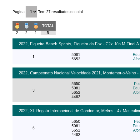
Página
Tem 27 resultados no total
TOTAL
2
2
1
5
2022, Figueira Beach Sprints, Figueira da Foz - C2x Jún M Final A 
5081
Edua
1
5652
Afo
2022, Campeonato Nacional Velocidade 2021, Montemor-o-Velho - 4
5650
Ped
5081
Edua
3
5652
Afo
4482
2022, XL Regata Internacional de Gondomar, Melres - 4x Masculino
5650
Ped
5081
Edua
6
5652
Afo
4482