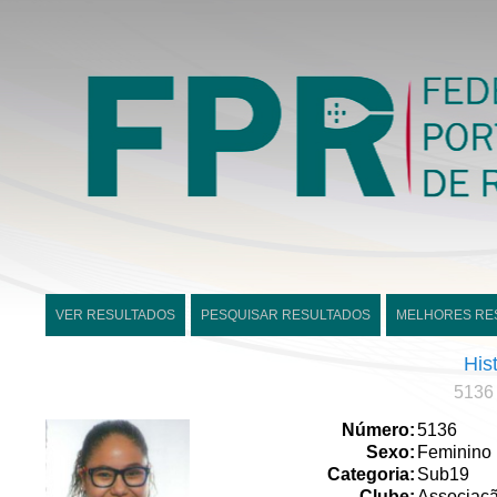
VER RESULTADOS
PESQUISAR RESULTADOS
MELHORES RE
His
5136 
Número:
5136
Sexo:
Feminino
Categoria:
Sub19
Clube:
Associaç