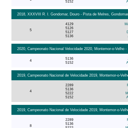
5152
A
2018, XXXVIII R. I. Gondomar, Douro - Pista de Melres, Gondomar 
4129
M
5126
5
5127
5136
2020, Campeonato Nacional Velocidade 2020, Montemor-o-Velho - 2
5136
4
5152
A
2019, Campeonato Nacional de Velocidade 2019, Montemor-o-Velho 
2289
5136
4
5222
M
5152
A
2019, Campeonato Nacional de Velocidade 2019, Montemor-o-Velho 
2289
5136
8
5222
M