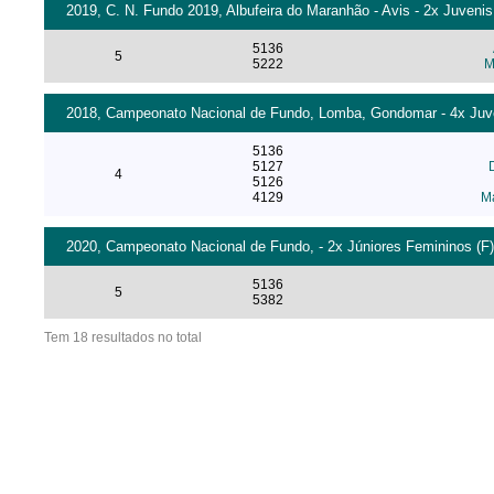
2019, C. N. Fundo 2019, Albufeira do Maranhão - Avis - 2x Juvenis
5136
5
5222
M
2018, Campeonato Nacional de Fundo, Lomba, Gondomar - 4x Juve
5136
5127
4
5126
4129
M
2020, Campeonato Nacional de Fundo, - 2x Júniores Femininos (F)
5136
5
5382
Tem 18 resultados no total