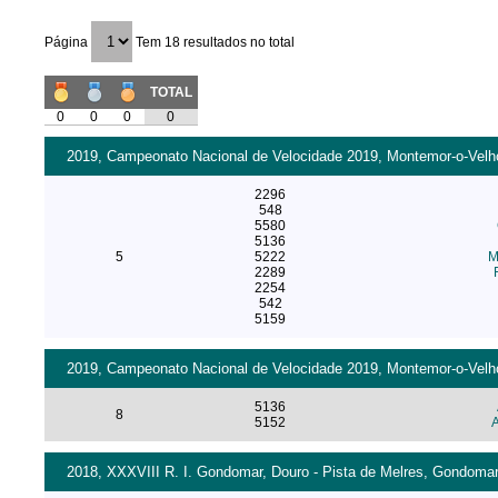
Página
Tem 18 resultados no total
TOTAL
0
0
0
0
2019, Campeonato Nacional de Velocidade 2019, Montemor-o-Velho
2296
548
5580
5136
5
5222
M
2289
2254
542
5159
2019, Campeonato Nacional de Velocidade 2019, Montemor-o-Velho
5136
8
5152
A
2018, XXXVIII R. I. Gondomar, Douro - Pista de Melres, Gondomar