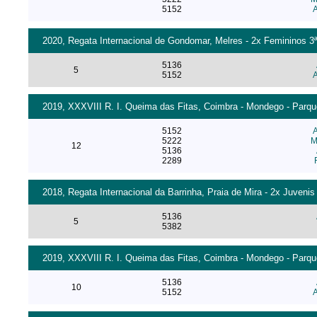
5152
A
2020, Regata Internacional de Gondomar, Melres - 2x Femininos 3ª 
5136
5
5152
A
2019, XXXVIII R. I. Queima das Fitas, Coimbra - Mondego - Parqu
5152
A
5222
M
12
5136
2289
2018, Regata Internacional da Barrinha, Praia de Mira - 2x Juvenis
5136
5
5382
2019, XXXVIII R. I. Queima das Fitas, Coimbra - Mondego - Parqu
5136
10
5152
A