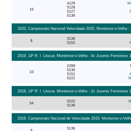
4129
M
5126
10
5127
5136
2020, Campeonato Nacional Velocidade 2020, Montemor-o-Velho - 
5136
8
5152
A
2019, 14ª R. I. Litocar, Montemor-o-Velho - 4x Juvenis Femininos 1
2289
5136
10
5152
A
5222
M
2019, 14ª R. I. Litocar, Montemor-o-Velho - 2x Juvenis Femininos 1
5222
M
54
5136
2019, Campeonato Nacional de Velocidade 2019, Montemor-o-Velho 
5136
6