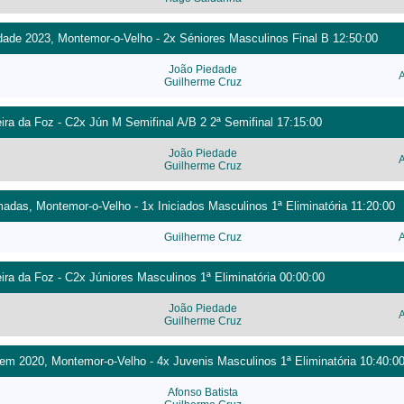
ade 2023, Montemor-o-Velho - 2x Séniores Masculinos Final B 12:50:00
João Piedade
Guilherme Cruz
eira da Foz - C2x Jún M Semifinal A/B 2 2ª Semifinal 17:15:00
João Piedade
Guilherme Cruz
adas, Montemor-o-Velho - 1x Iniciados Masculinos 1ª Eliminatória 11:20:00
Guilherme Cruz
ira da Foz - C2x Júniores Masculinos 1ª Eliminatória 00:00:00
João Piedade
Guilherme Cruz
m 2020, Montemor-o-Velho - 4x Juvenis Masculinos 1ª Eliminatória 10:40:0
Afonso Batista