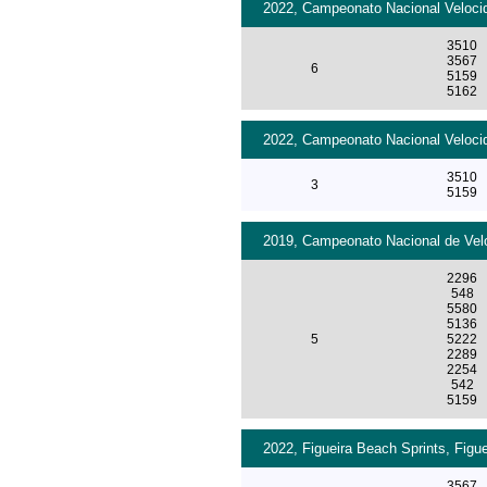
2022, Campeonato Nacional Velocid
3510
3567
6
5159
5162
2022, Campeonato Nacional Velocid
3510
3
5159
2019, Campeonato Nacional de Velo
2296
548
5580
5136
5
5222
2289
2254
542
5159
2022, Figueira Beach Sprints, Figu
3567