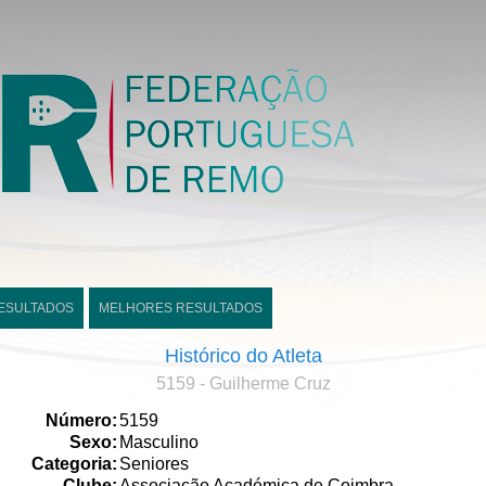
ESULTADOS
MELHORES RESULTADOS
Histórico do Atleta
5159 - Guilherme Cruz
Número:
5159
Sexo:
Masculino
Categoria:
Seniores
Clube:
Associação Académica de Coimbra