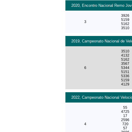
2020, Encontro Nacional Remo Jove
3926
5159
3
5162
3510
2019, Campeonato Nacional de Velo
3510
4132
5162
3567
6
5344
5151
5336
5159
4129
2022, Campeonato Nacional Velocid
55
4725
17
2596
4
720
57