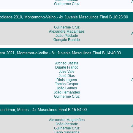
Guilherme Cruz
cidade 2019, Montemor-o-Velho - 4x Juvenis Masculinos Final B 16:25:00
Guilherme Cruz
Alexandre Magalhães
João Piedade
Gonçalo Rualde
m 2021, Montemor-o-Velho - 8+ Juvenis Masculinos Final B 14:40:00
Afonso Batista
Duarte Franco
José Vale
José Dias
Dinis Lagem
Tomás Gaspar
João Gomes
João Fernandes
Guilherme Cruz
ondomar, Melres - 4x Masculinos Final B 15:54:00
Alexandre Magalhães
João Piedade
Guilherme Cruz
Tiago Saldanha