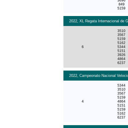
3696
849
5159
2022, XL Regata Internacional de G
3510
3567
5159
5162
6
5344
5151
3926
4864
6237
2022, Campeonato Nacional Velocid
5344
3510
3567
5159
4
4864
5151
5159
5162
6237