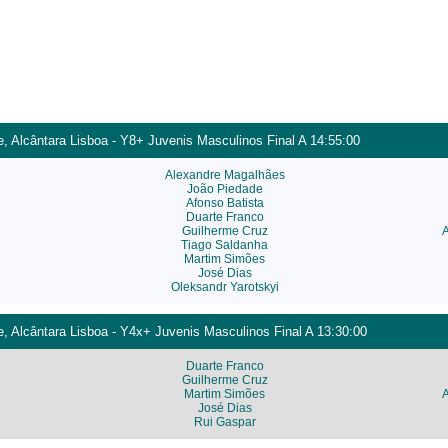
, Alcântara Lisboa - Y8+ Juvenis Masculinos Final A 14:55:00
Alexandre Magalhães
João Piedade
Afonso Batista
Duarte Franco
Guilherme Cruz
Tiago Saldanha
Martim Simões
José Dias
Oleksandr Yarotskyi
, Alcântara Lisboa - Y4x+ Juvenis Masculinos Final A 13:30:00
Duarte Franco
Guilherme Cruz
Martim Simões
José Dias
Rui Gaspar