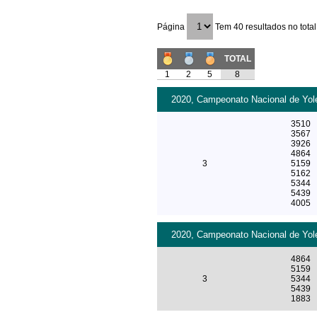
Página
Tem 40 resultados no total
TOTAL
1
2
5
8
2020, Campeonato Nacional de Yole
3510
3567
3926
4864
3
5159
5162
5344
5439
4005
2020, Campeonato Nacional de Yole
4864
5159
3
5344
5439
1883