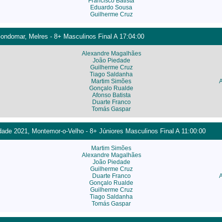
Francisco Batista
Eduardo Sousa
Guilherme Cruz
ondomar, Melres - 8+ Masculinos Final A 17:04:00
Alexandre Magalhães
João Piedade
Guilherme Cruz
Tiago Saldanha
Martim Simões
Gonçalo Rualde
Afonso Batista
Duarte Franco
Tomás Gaspar
ade 2021, Montemor-o-Velho - 8+ Júniores Masculinos Final A 11:00:00
Martim Simões
Alexandre Magalhães
João Piedade
Guilherme Cruz
Duarte Franco
Gonçalo Rualde
Guilherme Cruz
Tiago Saldanha
Tomás Gaspar