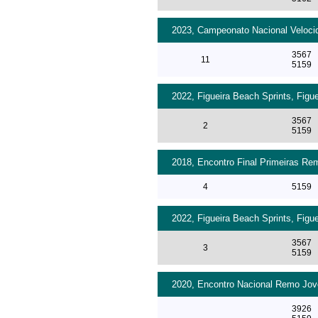
2023, Campeonato Nacional Velocid
3567
11
5159
2022, Figueira Beach Sprints, Figu
3567
2
5159
2018, Encontro Final Primeiras Rem
4
5159
2022, Figueira Beach Sprints, Figue
3567
3
5159
2020, Encontro Nacional Remo Jove
3926