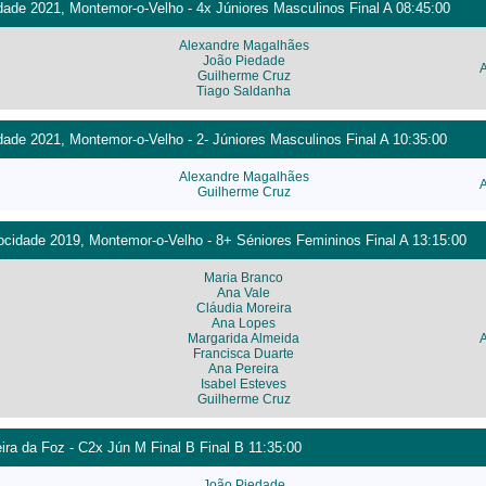
ade 2021, Montemor-o-Velho - 4x Júniores Masculinos Final A 08:45:00
Alexandre Magalhães
João Piedade
Guilherme Cruz
Tiago Saldanha
ade 2021, Montemor-o-Velho - 2- Júniores Masculinos Final A 10:35:00
Alexandre Magalhães
Guilherme Cruz
cidade 2019, Montemor-o-Velho - 8+ Séniores Femininos Final A 13:15:00
Maria Branco
Ana Vale
Cláudia Moreira
Ana Lopes
Margarida Almeida
Francisca Duarte
Ana Pereira
Isabel Esteves
Guilherme Cruz
eira da Foz - C2x Jún M Final B Final B 11:35:00
João Piedade