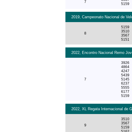
7
5159
2019, Campeonato Nacional de Velo
5159
3510
8
3567
5151
2022, Encontro Nacional Remo Jove
3926
4864
4247
5439
7
5145
6237
5555
6177
5159
2022, XL Regata Internacional de G
3510
3567
9
5159
5162