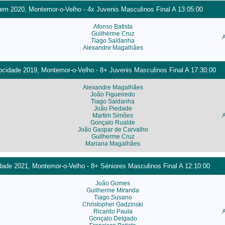
m 2020, Montemor-o-Velho - 4x Juvenis Masculinos Final A 13:05:00
Afonso Batista
Guilherme Cruz
Tiago Saldanha
Alexandre Magalhães
cidade 2019, Montemor-o-Velho - 8+ Juvenis Masculinos Final A 17:30:00
Alexandre Magalhães
João Figueiredo
Tiago Saldanha
João Piedade
Martim Simões
Gonçalo Rualde
João Gaspar de Carvalho
Guilherme Cruz
Mariana Magalhães
ade 2021, Montemor-o-Velho - 8+ Séniores Masculinos Final A 12:10:00
João Gomes
Guilherme Miranda
Tiago Susano
Christopher Gadzinski
Ricardo Paula
Gonçalo Delgado