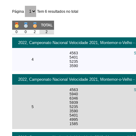
Página
Tem 6 resultados no total
TOTAL
0
0
2
2
2022, Campeonato Nacional Velocidade 2021, Montemor-o-Velho - 4
4563
S
5401
4
5235
3590
2022, Campeonato Nacional Velocidade 2021, Montemor-o-Velho - 8
4563
S
5940
6346
5939
5
5235
3590
5401
4995
1585