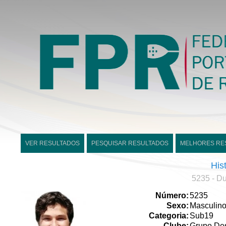
VER RESULTADOS
PESQUISAR RESULTADOS
MELHORES RE
His
5235 - D
Número:
5235
Sexo:
Masculin
Categoria:
Sub19
Clube:
Grupo Desp