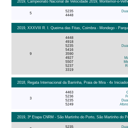
2019, Campeonato Nacional de Velocidade 2019, Montemor-o-Velho 
5235
Dua
5
4448
2019, XXXVIII R. I. Queima das Fitas, Coimbra - Mondego - Parqu
4448
4918
5235
Dua
5416
9
3590
4927
Ma
5507
Mi
5237
R
3319
2018, Regata Internacional da Barrinha, Praia de Mira - 4x Iniciad
4463
G
5236
F
3
5235
Dua
5249
Afon
2019, 3ª Etapa CNRM - São Martinho do Porto, São Martinho do Po
5235
Dua