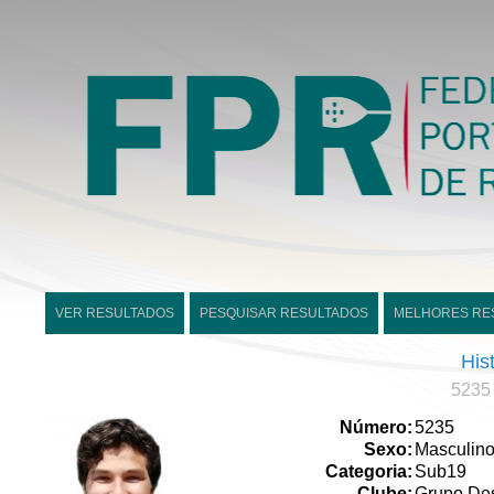
VER RESULTADOS
PESQUISAR RESULTADOS
MELHORES RE
His
5235 
Número:
5235
Sexo:
Masculin
Categoria:
Sub19
Clube:
Grupo Desp