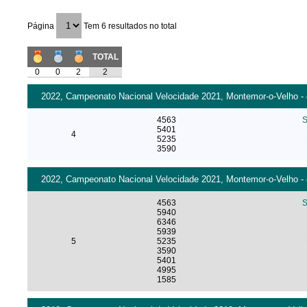
Página
Tem 6 resultados no total
TOTAL
0
0
2
2
2022, Campeonato Nacional Velocidade 2021, Montemor-o-Velho - 4
4563
S
5401
4
5235
3590
2022, Campeonato Nacional Velocidade 2021, Montemor-o-Velho - 8
4563
S
5940
6346
5939
5
5235
3590
5401
4995
1585