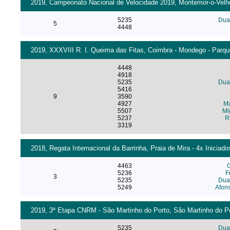
2019, Campeonato Nacional de Velocidade 2019, Montemor-o-Velho 
5235
Dua
5
4448
2019, XXXVIII R. I. Queima das Fitas, Coimbra - Mondego - Parqu
4448
4918
5235
Dua
5416
9
3590
4927
Ma
5507
Mi
5237
R
3319
2018, Regata Internacional da Barrinha, Praia de Mira - 4x Iniciad
4463
G
5236
F
3
5235
Dua
5249
Afon
2019, 3ª Etapa CNRM - São Martinho do Porto, São Martinho do Po
5235
Dua