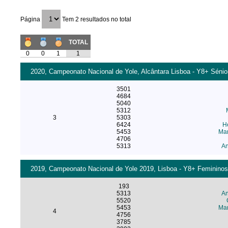
Página
Tem 2 resultados no total
TOTAL
0
0
1
1
2020, Campeonato Nacional de Yole, Alcântara Lisboa - Y8+ Sénio
3501
4684
5040
5312
3
5303
6424
He
5453
Mar
4706
5313
An
2019, Campeonato Nacional de Yole 2019, Lisboa - Y8+ Femininos
193
5313
An
5520
5453
Mar
4
4756
3785