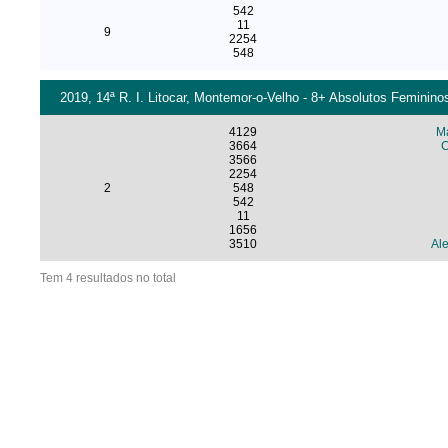
542
11
9
2254
548
2019, 14ª R. I. Litocar, Montemor-o-Velho - 8+ Absolutos Femininos
4129
M
3664
C
3566
2254
2
548
542
11
1656
3510
Al
Tem 4 resultados no total