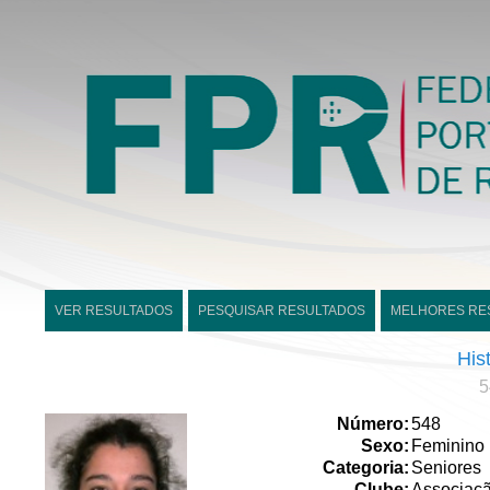
VER RESULTADOS
PESQUISAR RESULTADOS
MELHORES RE
His
5
Número:
548
Sexo:
Feminino
Categoria:
Seniores
Clube:
Associaç