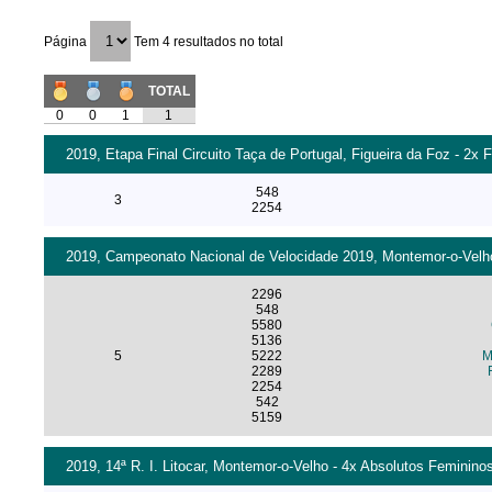
Página
Tem 4 resultados no total
TOTAL
0
0
1
1
2019, Etapa Final Circuito Taça de Portugal, Figueira da Foz - 2x 
548
3
2254
2019, Campeonato Nacional de Velocidade 2019, Montemor-o-Velho
2296
548
5580
5136
5
5222
M
2289
2254
542
5159
2019, 14ª R. I. Litocar, Montemor-o-Velho - 4x Absolutos Femininos