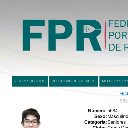
VER RESULTADOS
PESQUISAR RESULTADOS
MELHORES RE
His
568
Número:
5684
Sexo:
Masculin
Categoria:
Seniores
Clube:
Grupo Desp