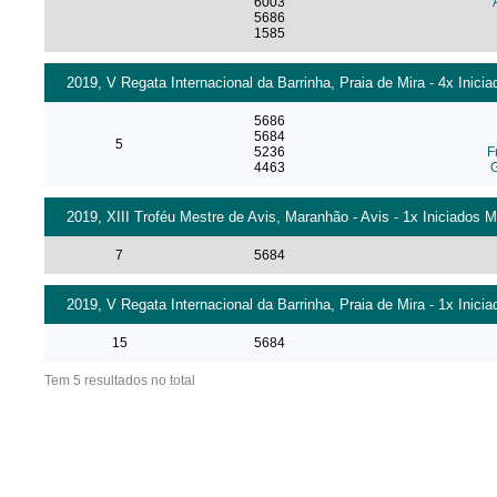
6003
5686
1585
2019, V Regata Internacional da Barrinha, Praia de Mira - 4x Inici
5686
5684
5
5236
F
4463
G
2019, XIII Troféu Mestre de Avis, Maranhão - Avis - 1x Iniciados M
7
5684
2019, V Regata Internacional da Barrinha, Praia de Mira - 1x Inici
15
5684
Tem 5 resultados no total