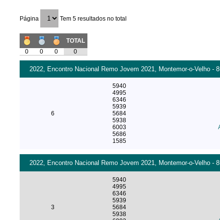
Página
Tem 5 resultados no total
TOTAL
0
0
0
0
2022, Encontro Nacional Remo Jovem 2021, Montemor-o-Velho - 8+
5940
4995
6346
5939
6
5684
5938
6003
5686
1585
2022, Encontro Nacional Remo Jovem 2021, Montemor-o-Velho - 8+
5940
4995
6346
5939
3
5684
5938